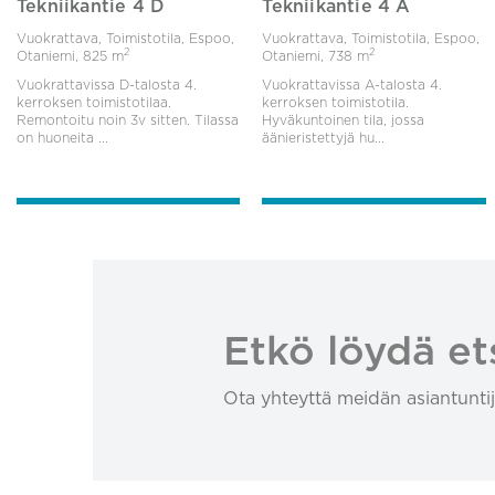
Tekniikantie 4 D
Tekniikantie 4 A
Vuokrattava, Toimistotila, Espoo,
Vuokrattava, Toimistotila, Espoo,
2
2
Otaniemi,
825 m
Otaniemi,
738 m
Vuokrattavissa D-talosta 4.
Vuokrattavissa A-talosta 4.
kerroksen toimistotilaa.
kerroksen toimistotila.
Remontoitu noin 3v sitten. Tilassa
Hyväkuntoinen tila, jossa
on huoneita ...
äänieristettyjä hu...
Etkö löydä et
Ota yhteyttä meidän asiantuntij