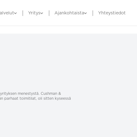
alvelut
Yritys
Ajankohtaista
Yhteystiedot
sa yrityksen menestystä. Cushman &
än parhaat toimitilat, oli sitten kyseessä