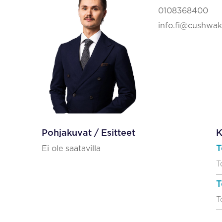
0108368400
info.fi@cushwa
Pohjakuvat / Esitteet
K
T
Ei ole saatavilla
T
T
T