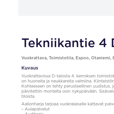
Tekniikantie 4
Vuokrattava, Toimistotila, Espoo, Otaniemi,
Kuvaus
Vuokrattavissa D-talosta 4. kerroksen toimistot
on huoneita ja neukkareita valmiina. Kiinteistön t
Kohteeseen on tehty perusteellinen uudistus, jo
päivitettiin montelta osin nykypäivään. Sisäval
tiloista.
Aallonharja tarjoaa vuokralaiselle kattavat pal
– Aulapalvelut