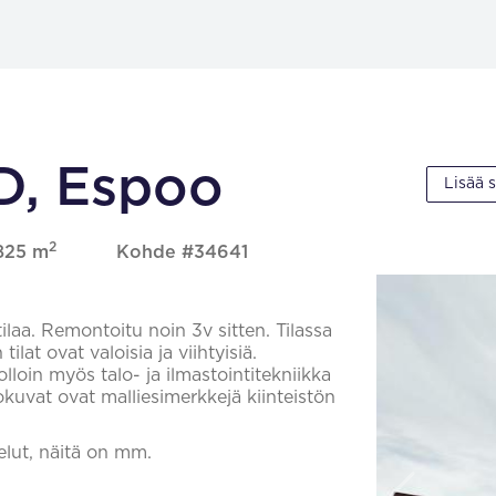
 D, Espoo
Lisää 
2
 825 m
Kohde #34641
ilaa. Remontoitu noin 3v sitten. Tilassa
ilat ovat valoisia ja viihtyisiä.
lloin myös talo- ja ilmastointitekniikka
okuvat ovat malliesimerkkejä kiinteistön
velut, näitä on mm.