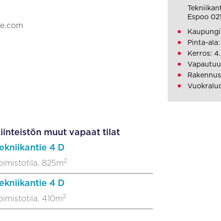
Tekniikan
Espoo 02
ke.com
Kaupungi
Pinta-ala
Kerros: 4.
Vapautuu
Rakennus
Vuokraluo
iinteistön muut vapaat tilat
ekniikantie 4 D
2
oimistotila, 825m
ekniikantie 4 D
2
oimistotila, 410m