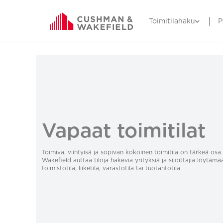
Toimitilahaku
P
Vapaat toimitilat
Toimiva, viihtyisä ja sopivan kokoinen toimitila on tärkeä o
Wakefield auttaa tiloja hakevia yrityksiä ja sijoittajia löytämä
toimistotila, liiketila, varastotila tai tuotantotila.