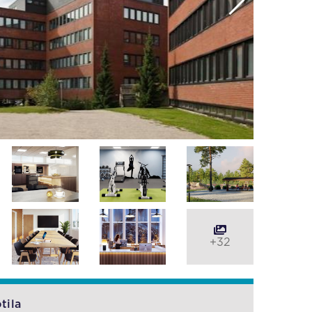
+32
tila