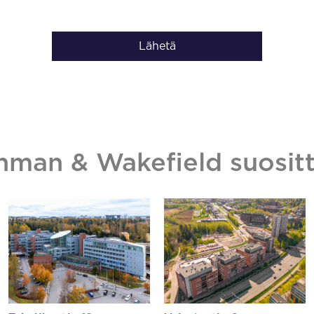
Lähetä
hman & Wakefield suositt