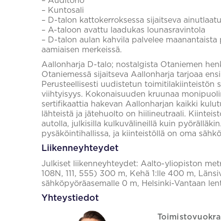
– Auditorio
– Kuntosali
– D-talon kattokerroksessa sijaitseva ainutlaa
– A-taloon avattu laadukas lounasravintola
– D-talon aulan kahvila palvelee maanantaista
aamiaisen merkeissä.
Aallonharja D-talo; nostalgista Otaniemen henk
Otaniemessä sijaitseva Aallonharja tarjoaa ensi
Perusteellisesti uudistetun toimitilakiinteistön s
viihtyisyys. Kokonaisuuden kruunaa monipuol
sertifikaattia hakevan Aallonharjan kaikki kulu
lähteistä ja jätehuolto on hiilineutraali. Kiintei
autolla, julkisilla kulkuvälineillä kuin pyörälläki
pysäköintihallissa, ja kiinteistöllä on oma säh
Liikenneyhteydet
Julkiset liikenneyhteydet: Aalto-yliopiston met
108N, 111, 555) 300 m, Kehä 1:lle 400 m, Länsi
sähköpyöräasemalle 0 m, Helsinki-Vantaan len
Yhteystiedot
Toimistovuokra