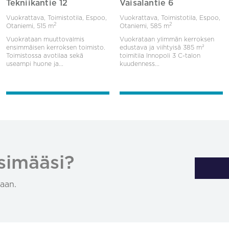
Tekniikantie 12
Vaisalantie 6
Vuokrattava, Toimistotila, Espoo,
Vuokrattava, Toimistotila, Espoo,
2
2
Otaniemi,
515 m
Otaniemi,
585 m
Vuokrataan muuttovalmis
Vuokrataan ylimmän kerroksen
ensimmäisen kerroksen toimisto.
edustava ja viihtyisä 385 m²
Toimistossa avotilaa sekä
toimitila Innopoli 3 C-talon
useampi huone ja...
kuudenness...
simääsi?
aan.