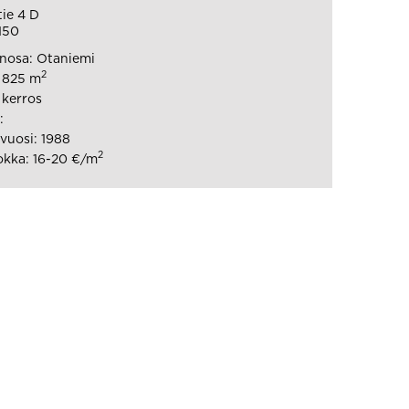
tie 4 D
150
nosa: Otaniemi
2
: 825 m
 kerros
:
vuosi: 1988
2
kka: 16-20 €/m