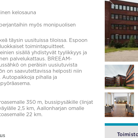
tuinen kelosauna
 perjantaihin myös monipuolisen
eä täysin uusituissa tiloissa. Espoon
luokkaiset toimintapuitteet.
einien sisällä yhdistyvät tyylikkyys ja
inen palvelukattaus. BREEAM-
tussähkö on peräisin uusiutuvista
stön on saavutettavissa helposti niin
n. Autopaikkoja pihalla ja
köpyöräasema.
roasemalle 350 m, bussipysäkille (linjat
väylälle 2,5 km, Aallonharjan omalle
toasemalle 22 km.
Toimisto
us