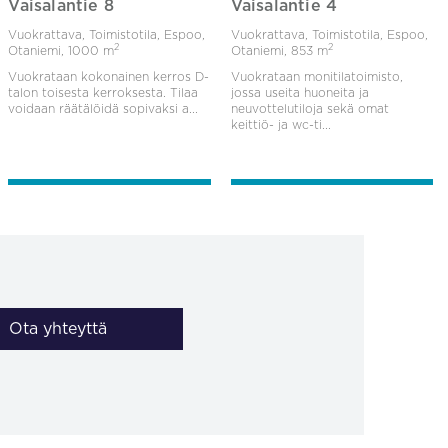
Vaisalantie 8
Vaisalantie 4
Vuokrattava, Toimistotila, Espoo,
Vuokrattava, Toimistotila, Espoo,
2
2
Otaniemi,
1000 m
Otaniemi,
853 m
Vuokrataan kokonainen kerros D-
Vuokrataan monitilatoimisto,
talon toisesta kerroksesta. Tilaa
jossa useita huoneita ja
voidaan räätälöidä sopivaksi a...
neuvottelutiloja sekä omat
keittiö- ja wc-ti...
Ota yhteyttä