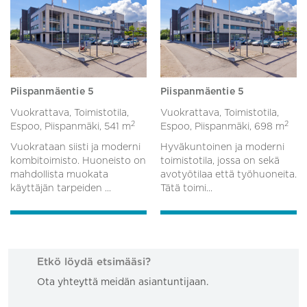
Piispanmäentie 5
Piispanmäentie 5
Vuokrattava, Toimistotila,
Vuokrattava, Toimistotila,
2
2
Espoo, Piispanmäki,
541 m
Espoo, Piispanmäki,
698 m
Vuokrataan siisti ja moderni
Hyväkuntoinen ja moderni
kombitoimisto. Huoneisto on
toimistotila, jossa on sekä
mahdollista muokata
avotyötilaa että työhuoneita.
käyttäjän tarpeiden ...
Tätä toimi...
Etkö löydä etsimääsi?
Ota yhteyttä meidän asiantuntijaan.