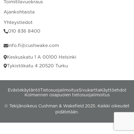
Toimitilavuokraus
Ajankohtaista
Yhteystiedot
010 836 8400
info.fi@cushwake.com
Keskuskatu 1 A 00100 Helsinki
Tykistökatu 4 20520 Turku
Evästekäytäntö
Tietosuojailmoitus
Sivukartta
Käyttöehdot
Kolmannen osapuolen tietosuojailmoitus
© Tekijänoikeus Cushman & Wakefield 2025. Kaikki oikeudet
pidätetään.