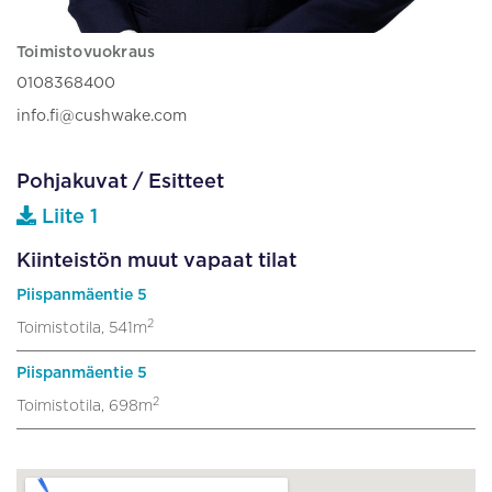
Toimistovuokraus
0108368400
info.fi@cushwake.com
Pohjakuvat / Esitteet
Liite 1
Kiinteistön muut vapaat tilat
Piispanmäentie 5
2
Toimistotila, 541m
Piispanmäentie 5
2
Toimistotila, 698m