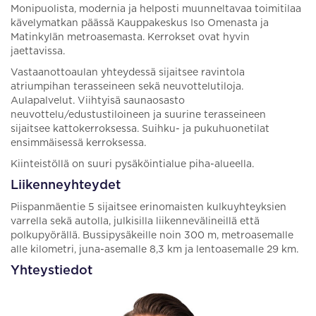
Monipuolista, modernia ja helposti muunneltavaa toimitilaa
kävelymatkan päässä Kauppakeskus Iso Omenasta ja
Matinkylän metroasemasta. Kerrokset ovat hyvin
jaettavissa.
Vastaanottoaulan yhteydessä sijaitsee ravintola
atriumpihan terasseineen sekä neuvottelutiloja.
Aulapalvelut. Viihtyisä saunaosasto
neuvottelu/edustustiloineen ja suurine terasseineen
sijaitsee kattokerroksessa. Suihku- ja pukuhuonetilat
ensimmäisessä kerroksessa.
Kiinteistöllä on suuri pysäköintialue piha-alueella.
Liikenneyhteydet
Piispanmäentie 5 sijaitsee erinomaisten kulkuyhteyksien
varrella sekä autolla, julkisilla liikennevälineillä että
polkupyörällä. Bussipysäkeille noin 300 m, metroasemalle
alle kilometri, juna-asemalle 8,3 km ja lentoasemalle 29 km.
Yhteystiedot