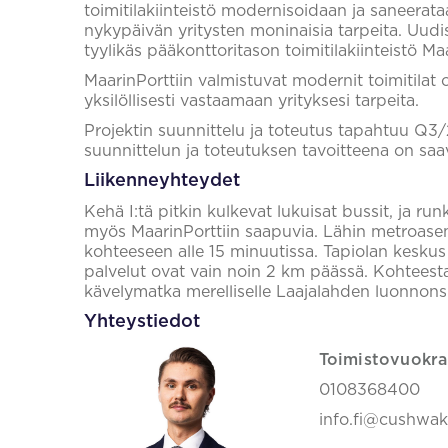
toimitilakiinteistö modernisoidaan ja saneerat
nykypäivän yritysten moninaisia tarpeita. Uudi
tyylikäs pääkonttoritason toimitilakiinteistö Maa
MaarinPorttiin valmistuvat modernit toimitilat
yksilöllisesti vastaamaan yrityksesi tarpeita.
Projektin suunnittelu ja toteutus tapahtuu Q
suunnittelun ja toteutuksen tavoitteena on saa
Liikenneyhteydet
Kehä I:tä pitkin kulkevat lukuisat bussit, ja run
myös MaarinPorttiin saapuvia. Lähin metroasem
kohteeseen alle 15 minuutissa. Tapiolan kesku
palvelut ovat vain noin 2 km päässä. Kohteest
kävelymatka merelliselle Laajalahden luonnonsu
Yhteystiedot
Toimistovuokra
0108368400
info.fi@cushwa