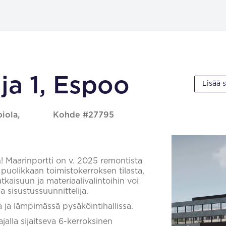
a 1, Espoo
Lisää 
iola,
Kohde #27795
in! Maarinportti on v. 2025 remontista
puolikkaan toimistokerroksen tilasta,
tkaisuun ja materiaalivalintoihin voi
 sisustussuunnittelija.
la ja lämpimässä pysäköintihallissa.
alla sijaitseva 6-kerroksinen