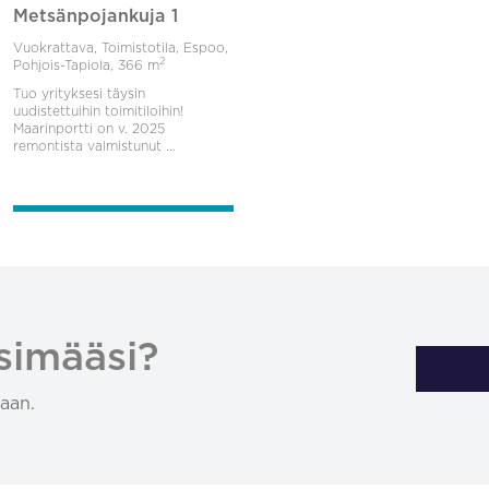
Metsänpojankuja 1
Vuokrattava, Toimistotila, Espoo,
2
Pohjois-Tapiola,
366 m
Tuo yrityksesi täysin
uudistettuihin toimitiloihin!
Maarinportti on v. 2025
remontista valmistunut ...
simääsi?
aan.