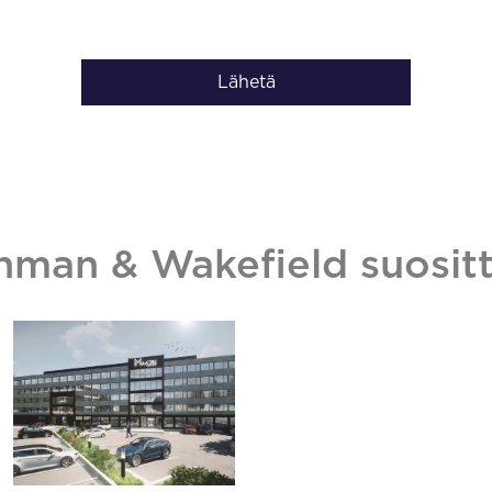
Lähetä
hman & Wakefield suositt