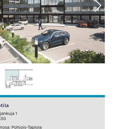
tila
ankuja 1
130
osa: Pohjois-Tapiola