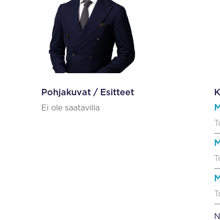
Pohjakuvat / Esitteet
K
M
Ei ole saatavilla
T
M
T
M
T
N