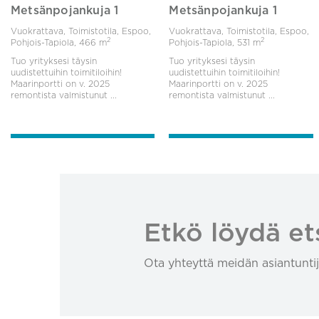
Metsänpojankuja 1
Metsänpojankuja 1
Vuokrattava, Toimistotila, Espoo,
Vuokrattava, Toimistotila, Espoo,
2
2
Pohjois-Tapiola,
466 m
Pohjois-Tapiola,
531 m
Tuo yrityksesi täysin
Tuo yrityksesi täysin
uudistettuihin toimitiloihin!
uudistettuihin toimitiloihin!
Maarinportti on v. 2025
Maarinportti on v. 2025
remontista valmistunut ...
remontista valmistunut ...
Etkö löydä et
Ota yhteyttä meidän asiantuntij