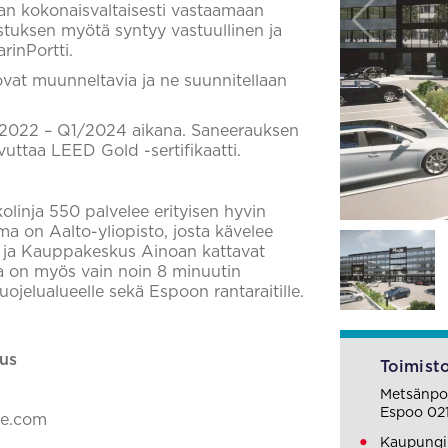
aan kokonaisvaltaisesti vastaamaan
stuksen myötä syntyy vastuullinen ja
rinPortti.
 ovat muunneltavia ja ne suunnitellaan
3/2022 – Q1/2024 aikana. Saneerauksen
vuttaa LEED Gold -sertifikaatti.
kolinja 550 palvelee erityisen hyvin
a on Aalto-yliopisto, josta kävelee
s ja Kauppakeskus Ainoan kattavat
a on myös vain noin 8 minuutin
ojelualueelle sekä Espoon rantaraitille.
us
Toimisto
Metsänpoj
Espoo 02
ke.com
Kaupungin