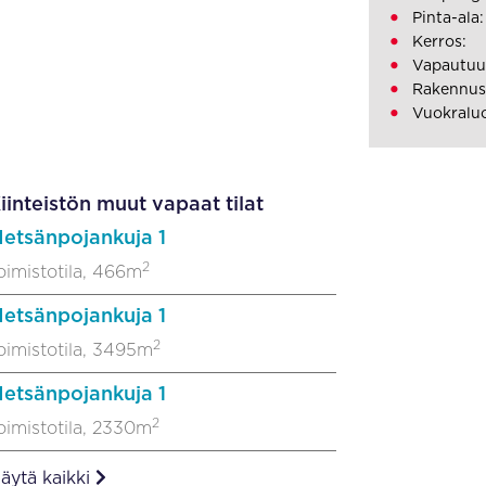
Pinta-ala
Kerros:
Vapautuu
Rakennus
Vuokraluo
iinteistön muut vapaat tilat
etsänpojankuja 1
2
oimistotila, 466m
etsänpojankuja 1
2
oimistotila, 3495m
etsänpojankuja 1
2
oimistotila, 2330m
äytä kaikki