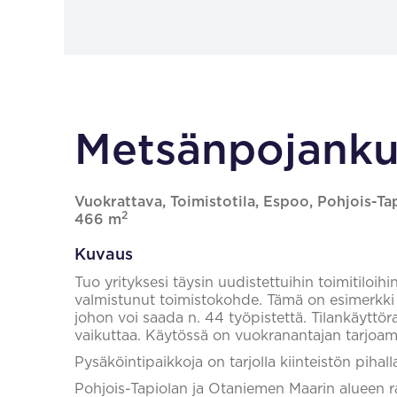
Metsänpojankuj
Vuokrattava, Toimistotila, Espoo, Pohjois-Tap
2
466 m
Kuvaus
Tuo yrityksesi täysin uudistettuihin toimitiloih
valmistunut toimistokohde. Tämä on esimerkki 
johon voi saada n. 44 työpistettä. Tilankäyttöra
vaikuttaa. Käytössä on vuokranantajan tarjoama
Pysäköintipaikkoja on tarjolla kiinteistön pihal
Pohjois-Tapiolan ja Otaniemen Maarin alueen raj