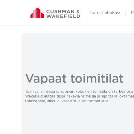
Toimitilahaku
P
Vapaat toimitilat
Toimiva, viihtyisä ja sopivan kokoinen toimitila on tärkeä o
Wakefield auttaa tiloja hakevia yrityksiä ja sijoittajia löytämä
toimistotila, liiketila, varastotila tai tuotantotila.