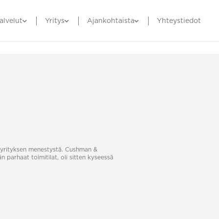
alvelut
Yritys
Ajankohtaista
Yhteystiedot
sa yrityksen menestystä. Cushman &
än parhaat toimitilat, oli sitten kyseessä