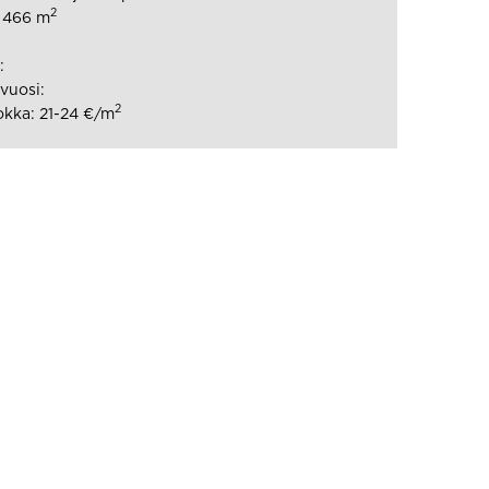
2
: 466 m
:
vuosi:
2
kka: 21-24 €/m