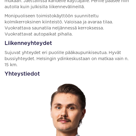
mukaan. Jaettavissa kahdelle käyttäjälle. Perille pääsee niin
autolla kuin julkisilla liikennevälineillä.
Monipuoliseen toimistokäyttöön suunniteltu
kolmikerroksinen kiinteistö. Valoisaa ja avaraa tilaa.
Vuokrattava saunatila neljännessä kerroksessa.
Vuokrattavat autopaikat pihalla.
Liikenneyhteydet
Sujuvat yhteydet eri puolille pääkaupunkiseutua. Hyvät
bussiyhteydet. Helsingin ydinkeskustaan on matkaa vain n.
15 km.
Yhteystiedot