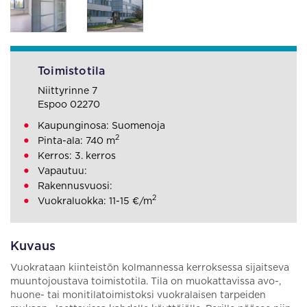
Toimistotila
Niittyrinne 7
Espoo 02270
Kaupunginosa: Suomenoja
2
Pinta-ala: 740 m
Kerros: 3. kerros
Vapautuu:
Rakennusvuosi:
2
Vuokraluokka: 11-15 €/m
Kuvaus
Vuokrataan kiinteistön kolmannessa kerroksessa sijaitseva
muuntojoustava toimistotila. Tila on muokattavissa avo-,
huone- tai monitilatoimistoksi vuokralaisen tarpeiden