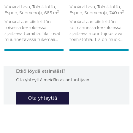
Vuokrattava, Toimistotila,
Vuokrattava, Toimistotila,
2
2
Espoo, Suomenoja,
685 m
Espoo, Suomenoja,
740 m
Vuokrataan kiinteistön
Vuokrataan kiinteistön
toisessa kerroksessa
kolmannessa kerroksessa
sijaitseva toimitila. Tilat ovat
sijaitseva muuntojoustava
muunneltavissa tukemaa...
toimistotila. Tila on muok...
Etkö löydä etsimääsi?
Ota yhteyttä meidän asiantuntijaan.
Ota yhteyttä