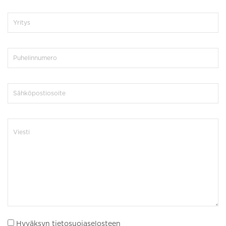
Hyväksyn tietosuojaselosteen