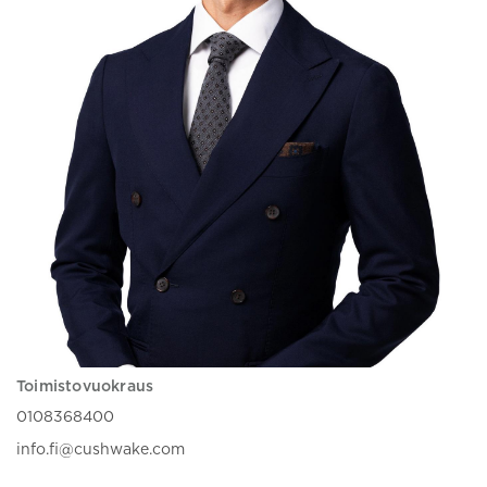
Toimistovuokraus
0108368400
info.fi@cushwake.com