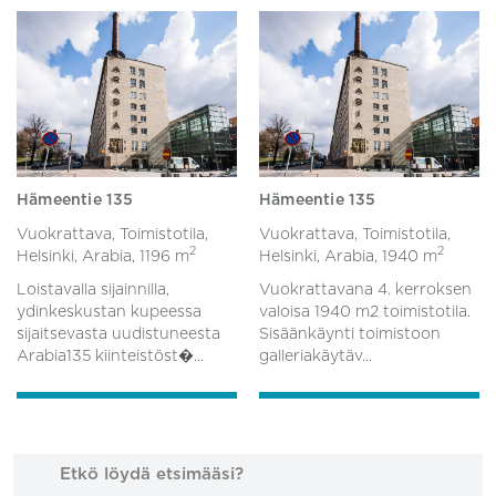
Hämeentie 135
Hämeentie 135
Vuokrattava, Toimistotila,
Vuokrattava, Toimistotila,
2
2
Helsinki, Arabia,
1196 m
Helsinki, Arabia,
1940 m
Loistavalla sijainnilla,
Vuokrattavana 4. kerroksen
ydinkeskustan kupeessa
valoisa 1940 m2 toimistotila.
sijaitsevasta uudistuneesta
Sisäänkäynti toimistoon
Arabia135 kiinteistöst�...
galleriakäytäv...
Etkö löydä etsimääsi?