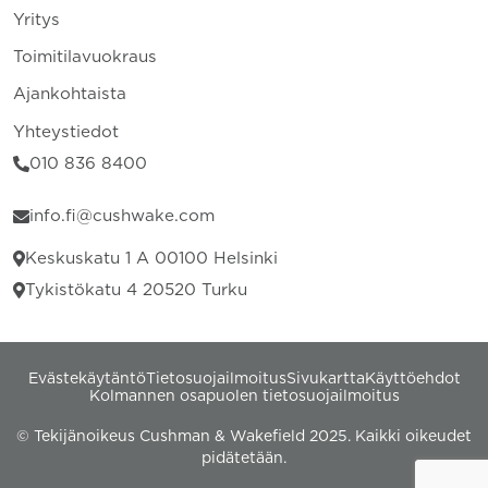
Yritys
Toimitilavuokraus
Ajankohtaista
Yhteystiedot
010 836 8400
info.fi@cushwake.com
Keskuskatu 1 A 00100 Helsinki
Tykistökatu 4 20520 Turku
Evästekäytäntö
Tietosuojailmoitus
Sivukartta
Käyttöehdot
Kolmannen osapuolen tietosuojailmoitus
© Tekijänoikeus Cushman & Wakefield 2025. Kaikki oikeudet
pidätetään.