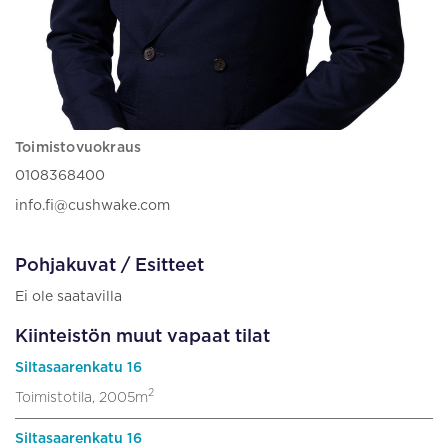
Toimistovuokraus
0108368400
info.fi@cushwake.com
Pohjakuvat / Esitteet
Ei ole saatavilla
Kiinteistön muut vapaat tilat
Siltasaarenkatu 16
2
Toimistotila, 2005m
Siltasaarenkatu 16