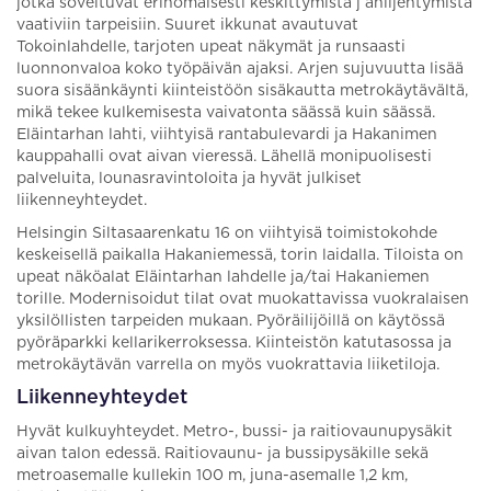
jotka soveltuvat erinomaisesti keskittymistä j ahiljentymistä
vaativiin tarpeisiin. Suuret ikkunat avautuvat
Tokoinlahdelle, tarjoten upeat näkymät ja runsaasti
luonnonvaloa koko työpäivän ajaksi. Arjen sujuvuutta lisää
suora sisäänkäynti kiinteistöön sisäkautta metrokäytävältä,
mikä tekee kulkemisesta vaivatonta säässä kuin säässä.
Eläintarhan lahti, viihtyisä rantabulevardi ja Hakanimen
kauppahalli ovat aivan vieressä. Lähellä monipuolisesti
palveluita, lounasravintoloita ja hyvät julkiset
liikenneyhteydet.
Helsingin Siltasaarenkatu 16 on viihtyisä toimistokohde
keskeisellä paikalla Hakaniemessä, torin laidalla. Tiloista on
upeat näköalat Eläintarhan lahdelle ja/tai Hakaniemen
torille. Modernisoidut tilat ovat muokattavissa vuokralaisen
yksilöllisten tarpeiden mukaan. Pyöräilijöillä on käytössä
pyöräparkki kellarikerroksessa. Kiinteistön katutasossa ja
metrokäytävän varrella on myös vuokrattavia liiketiloja.
Liikenneyhteydet
Hyvät kulkuyhteydet. Metro-, bussi- ja raitiovaunupysäkit
aivan talon edessä. Raitiovaunu- ja bussipysäkille sekä
metroasemalle kullekin 100 m, juna-asemalle 1,2 km,