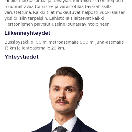
lähellä metroasemaa ja Itäväylää. Kiinteistössä on helposti
muunneltavaa toimisto- ja varastotilaa tavarahissillä
varustettuna. Kaikki tilat mukautuvat helposti vuokralaisen
yksilöllisiin tarpeisiin. Lähistöllä sijaitsevat kaikki
Herttoniemen palvelut useine lounasravintoloineen.
Liikenneyhteydet
Bussipysäkille 100 m, metroasemalle 900 m, juna-asemalle
13 km ja lentoasemalle 20 km.
Yhteystiedot