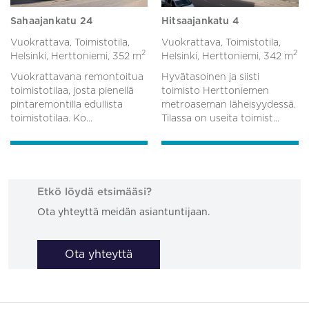
Sahaajankatu 24
Hitsaajankatu 4
Vuokrattava, Toimistotila,
Vuokrattava, Toimistotila,
2
2
Helsinki, Herttoniemi,
352 m
Helsinki, Herttoniemi,
342 m
Vuokrattavana remontoitua
Hyvätasoinen ja siisti
toimistotilaa, josta pienellä
toimisto Herttoniemen
pintaremontilla edullista
metroaseman läheisyydessä.
toimistotilaa. Ko...
Tilassa on useita toimist...
Etkö löydä etsimääsi?
Ota yhteyttä meidän asiantuntijaan.
Ota yhteyttä