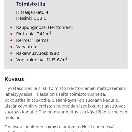
Toimistotila
Hitsaajankatu 4
Helsinki 00810
Kaupunginosa: Herttoniemi
2
Pinta-ala: 342 m
Kerros: 1. kerros
Vapautuu:
Rakennusvuosi: 1980
2
Vuokraluokka: 11-15 €/m
Kuvaus
Hyvätasoinen ja siisti toimisto Herttoniemen metroaseman
läheisyydessä. Tilassa on useita toimistohuoneita,
kokoustila ja taukotila. Sisäänkäynti on suoraan kadulle.
Sisäänkäynnin viereisten huoneiden isot ikkunat avautuvat
suoraan kadulle. Tila on muunneltavissa käyttäjän tarpeiden
mukaan.
Teollisuushenkinen toimistokiinteistö Herttoniemessä