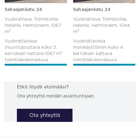
Sahaajankatu 24
Sahaajankatu 24
Vuokrattava, Toimistotila,
Vuokrattava, Toimistotila,
Helsinki, Herttoniemi,
1067
Helsinki, Herttoniemi,
1044
2
2
m
m
Vuokrattavissa
Vuokrattavissa
muuntojoustava koko 3.
monikäyttöinen koko 4.
kerroksen kattava 1067 m²
kerroksen kattava
toimitilakokonaisuus
toimitilakokonaisuus
Herttoniemen t...
Herttoniemen teollisu...
Etkö löydä etsimääsi?
Ota yhteyttä meidän asiantuntijaan.
Ota yhteyttä