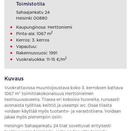
Toimistotila
Sahaajankatu 24
Helsinki 00880
Kaupunginosa: Herttoniemi
2
Pinta-ala: 1067 m
Kerros: 3. kerros
Vapautuu:
Rakennusvuosi: 1991
2
Vuokraluokka: 11-15 €/m
Kuvaus
Vuokrattavissa muuntojoustava koko 3. kerroksen kattava
1067 m² toimitilakokonaisuus Herttoniemen
teollisuusalueella. Tilassa eri kokoisia huoneita, runsaasti
avonaista työtilaa, keittiö ja useampi wc. Osaa tilasta
voidaan käyttää myös tuotanto- ja varastotilana. Voidaan
jakaa myös pienempiin osiin.
Helsingin Sahaajankatu 24 tilat soveltuvat erityisesti