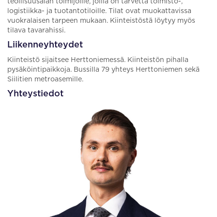
teollisuusalan toimijoille, joilla on tarvetta toimisto-,
logistiikka- ja tuotantotiloille. Tilat ovat muokattavissa
vuokralaisen tarpeen mukaan. Kiinteistöstä löytyy myös
tilava tavarahissi.
Liikenneyhteydet
Kiinteistö sijaitsee Herttoniemessä. Kiinteistön pihalla
pysäköintipaikkoja. Bussilla 79 yhteys Herttoniemen sekä
Siilitien metroasemille.
Yhteystiedot