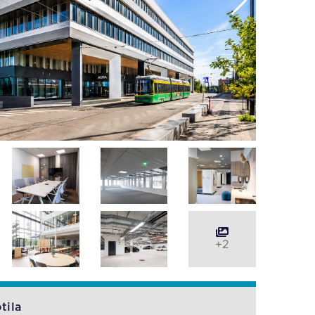
+2
tila