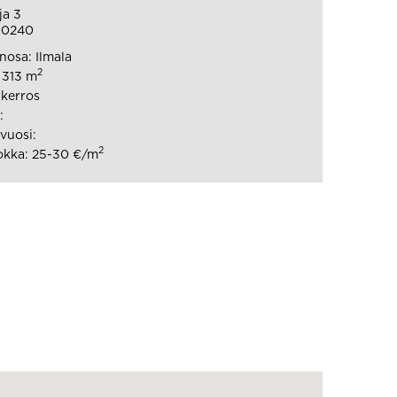
ja 3
00240
osa: Ilmala
2
: 313 m
 kerros
:
vuosi:
2
okka: 25-30 €/m