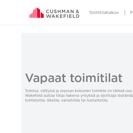
Toimitilahaku
P
Vapaat toimitilat
Toimiva, viihtyisä ja sopivan kokoinen toimitila on tärkeä o
Wakefield auttaa tiloja hakevia yrityksiä ja sijoittajia löytämä
toimistotila, liiketila, varastotila tai tuotantotila.