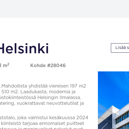
Helsinki
Lisää 
2
13 m
Kohde #28046
.Mahdollista yhdistää viereisen 197 m2
sä 510 m2. Laadukasta, modernia ja
istokiinteistössä Helsingin Ilmalassa.
atering, vuokrattavat neuvottelutilat ja
stotalo, joka valmistui kesäkuussa 2024
iinteistö tarjoaa erinomaiset puitteet