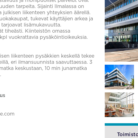
stavuus ja monipuoliset palvelut ovat
uden tarpeita. Sijainti Ilmalassa on
a julkisen liikenteen yhteyksien äärellä.
ruokakaupat, tukevat käyttäjien arkea ja
t tarjoavat lisämukavuutta.
t tiheästi. Kiinteistön omassa
kpl vuokrattavia pysäköintioikeuksia.
lkisen liikenteen pysäkkien keskellä tekee
eillä, eri ilmansuunnista saavuttaessa. 3
amatka keskustaan, 10 min junamatka
.
us
ke.com
Toimisto