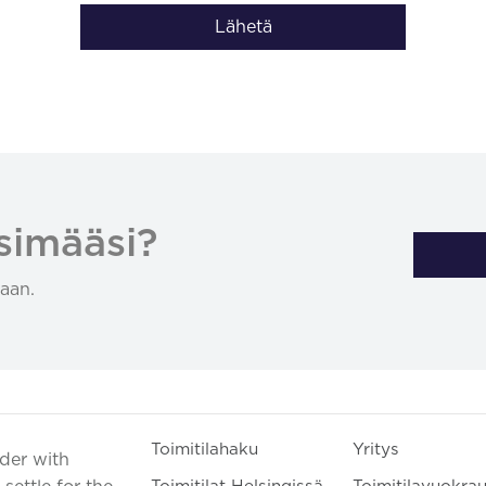
Lähetä
simääsi?
aan.
Toimitilahaku
Yritys
ader with