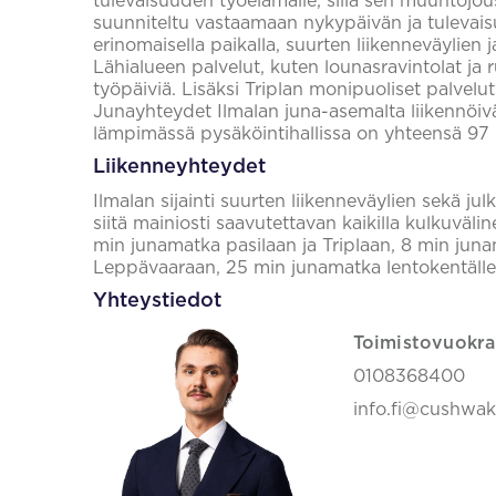
tulevaisuuden työelämälle, sillä sen muuntojou
suunniteltu vastaamaan nykypäivän ja tulevaisu
erinomaisella paikalla, suurten liikenneväylien j
Lähialueen palvelut, kuten lounasravintolat ja 
työpäiviä. Lisäksi Triplan monipuoliset palvelu
Junayhteydet Ilmalan juna-asemalta liikennöivä
lämpimässä pysäköintihallissa on yhteensä 97 
Liikenneyhteydet
Ilmalan sijainti suurten liikenneväylien sekä ju
siitä mainiosti saavutettavan kaikilla kulkuvälin
min junamatka pasilaan ja Triplaan, 8 min jun
Leppävaaraan, 25 min junamatka lentokentälle
Yhteystiedot
Toimistovuokra
0108368400
info.fi@cushwa