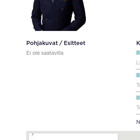
Pohjakuvat / Esitteet
K
I
Ei ole saatavilla
L
I
T
I
T
N