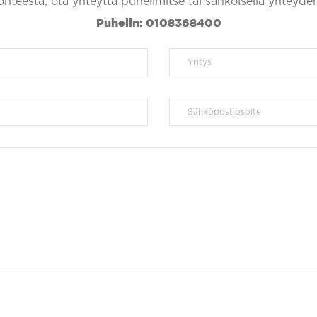
kohteesta, ota yhteyttä puhelimitse tai sähköisellä yhteyde
Puhelin: 0108368400