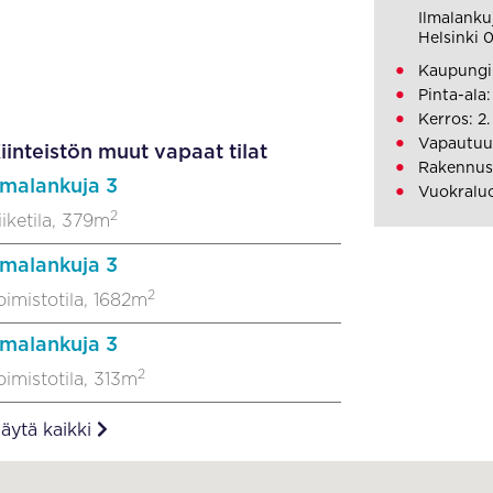
Ilmalanku
Helsinki 
Kaupungin
Pinta-ala
Kerros: 2.
Vapautuu
iinteistön muut vapaat tilat
Rakennus
lmalankuja 3
Vuokralu
2
iiketila, 379m
lmalankuja 3
2
oimistotila, 1682m
lmalankuja 3
2
oimistotila, 313m
äytä kaikki