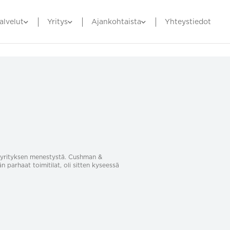
alvelut
Yritys
Ajankohtaista
Yhteystiedot
sa yrityksen menestystä. Cushman &
än parhaat toimitilat, oli sitten kyseessä