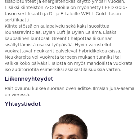
sisäolosuhteet ja energiatehokas käyttö ympäri vuoden.
Lisäksi kiinteistön A-C-taloille on myönnetty LEED Gold-
tason sertifikaatti ja D- ja E-taloille WELL Gold -tason
sertifikaatti.
Kiinteistössä on aulapalvelu sekä kaksi suosittua
lounasravintolaa, Dylan Luft ja Dylan La Ilma. Lisäksi
kaupallinen kuntosali Greenfit helpottaa liikunnan
sisällyttämistä osaksi työpäivää. Hyvin varustellut
vuokrattavat neukkarit palvelevat hybridikokouksissa.
Neukkareita voi vuokrata tarpeen mukaan tunniksi tai
vaikka koko päiväksi. Talosta on myös mahdollista vuokrata
iso auditoriotila esimerkiksi asiakastilaisuuksia varten.
Liikenneyhteydet
Raitiovaunu kulkee suoraan oven editse. Ilmalan juna-asema
on vieressä.
Yhteystiedot