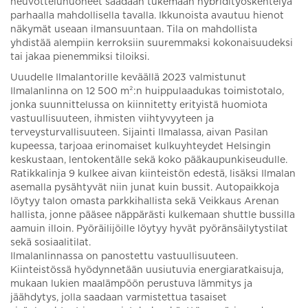
neuvotteluhuoneet saadaan tukemaan hybridityöskentelyä
parhaalla mahdollisella tavalla. Ikkunoista avautuu hienot
näkymät useaan ilmansuuntaan. Tila on mahdollista
yhdistää alempiin kerroksiin suuremmaksi kokonaisuudeksi
tai jakaa pienemmiksi tiloiksi.
Uuudelle Ilmalantorille keväällä 2023 valmistunut
Ilmalanlinna on 12 500 m²:n huippulaadukas toimistotalo,
jonka suunnittelussa on kiinnitetty erityistä huomiota
vastuullisuuteen, ihmisten viihtyvyyteen ja
terveysturvallisuuteen. Sijainti Ilmalassa, aivan Pasilan
kupeessa, tarjoaa erinomaiset kulkuyhteydet Helsingin
keskustaan, lentokentälle sekä koko pääkaupunkiseudulle.
Ratikkalinja 9 kulkee aivan kiinteistön edestä, lisäksi Ilmalan
asemalla pysähtyvät niin junat kuin bussit. Autopaikkoja
löytyy talon omasta parkkihallista sekä Veikkaus Arenan
hallista, jonne pääsee näppärästi kulkemaan shuttle bussilla
aamuin illoin. Pyöräilijöille löytyy hyvät pyöränsäilytystilat
sekä sosiaalitilat.
Ilmalanlinnassa on panostettu vastuullisuuteen.
Kiinteistössä hyödynnetään uusiutuvia energiaratkaisuja,
mukaan lukien maalämpöön perustuva lämmitys ja
jäähdytys, jolla saadaan varmistettua tasaiset