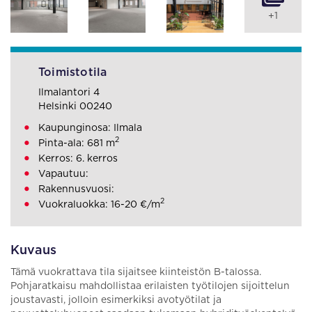
+1
Toimistotila
Ilmalantori 4
Helsinki 00240
Kaupunginosa: Ilmala
2
Pinta-ala: 681 m
Kerros: 6. kerros
Vapautuu:
Rakennusvuosi:
2
Vuokraluokka: 16-20 €/m
Kuvaus
Tämä vuokrattava tila sijaitsee kiinteistön B-talossa.
Pohjaratkaisu mahdollistaa erilaisten työtilojen sijoittelun
joustavasti, jolloin esimerkiksi avotyötilat ja