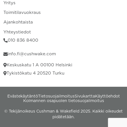
Yritys
Toimitilavuokraus
Ajankohtaista
Yhteystiedot
010 836 8400
info.fi@cushwake.com
Keskuskatu 1 A 00100 Helsinki
Tykistökatu 4 20520 Turku
Evästekäytäntö
Tietosuojailmoitus
Sivukartta
Käyttöehdot
Kolmannen osapuolen tietosuojailmoitus
© Tekijänoikeus Cushman & Wakefield 2025. Kaikki oikeudet
pidätetään.