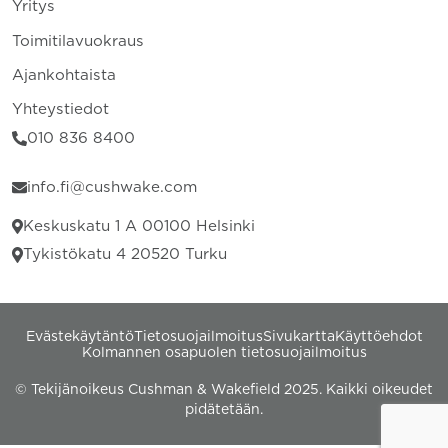
Yritys
Toimitilavuokraus
Ajankohtaista
Yhteystiedot
010 836 8400
info.fi@cushwake.com
Keskuskatu 1 A 00100 Helsinki
Tykistökatu 4 20520 Turku
Evästekäytäntö
Tietosuojailmoitus
Sivukartta
Käyttöehdot
Kolmannen osapuolen tietosuojailmoitus
© Tekijänoikeus Cushman & Wakefield 2025. Kaikki oikeudet
pidätetään.