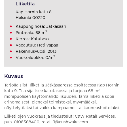
Liiketila
Kap Hornin katu 8
Helsinki 00220
Kaupunginosa: Jätkäsaari
2
Pinta-ala: 68 m
Kerros: Katutaso
Vapautuu: Heti vapaa
Rakennusvuosi: 2013
2
Vuokraluokka: €/m
Kuvaus
Tarjolla siisti liiketila Jätkäsaaressa osoitteessa Kap Hornin
katu 9. Tila sijaitsee katutasossa ja tarjoaa 68 m²
monipuolisen käyttömahdollisuuden. Tämä liiketila sopii
erinomaisesti pieneksi toimistoksi, myymäläksi,
näyttelytilaksi tai vaikka kampaamo- tai kauneushoitolaksi.
Liiketilojen vuokraus ja tiedustelut: C&W Retail Services,
puh. 0108368400, retail.fi@cushwake.com.