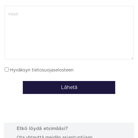
Hyväksyn tietosuojaselosteen
Lähetä
Etkö löydä etsimääsi?
Ota yhteyttä meidän asiantuntijaan.