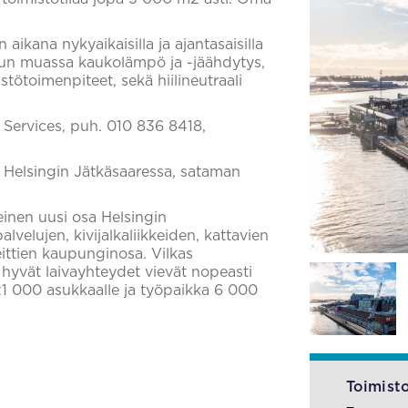
kana nykyaikaisilla ja ajantasaisilla
. Muun muassa kaukolämpö ja -jäähdytys,
stötoimenpiteet, sekä hiilineutraali
l Services, puh. 010 836 8418,
 Helsingin Jätkäsaaressa, sataman
einen uusi osa Helsingin
velujen, kivijalkaliikkeiden, kattavien
eittien kaupunginosa. Vilkas
hyvät laivayhteydet vievät nopeasti
i 21 000 asukkaalle ja työpaikka 6 000
Toimisto