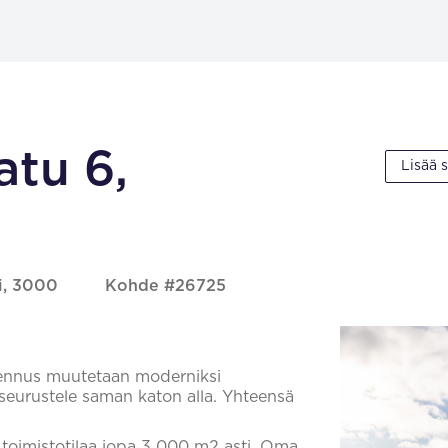
tu 6,
Lisää 
ri, 3000
Kohde #26725
kennus muutetaan moderniksi
a seurustele saman katon alla. Yhteensä
toimistotilaa jopa 3 000 m2 asti. Oma