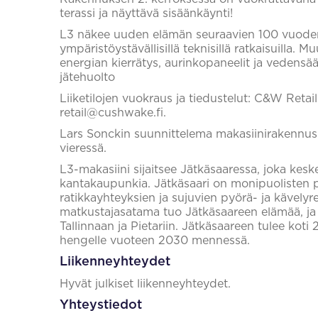
terassi ja näyttävä sisäänkäynti!
L3 näkee uuden elämän seuraavien 100 vuoden ai
ympäristöystävällisillä teknisillä ratkaisuilla
energian kierrätys, aurinkopaneelit ja vedensää
jätehuolto
Liiketilojen vuokraus ja tiedustelut: C&W Retai
retail@cushwake.fi.
Lars Sonckin suunnittelema makasiinirakennus
vieressä.
L3-makasiini sijaitsee Jätkäsaaressa, joka kesk
kantakaupunkia. Jätkäsaari on monipuolisten pal
ratikkayhteyksien ja sujuvien pyörä- ja kävelyr
matkustajasatama tuo Jätkäsaareen elämää, ja 
Tallinnaan ja Pietariin. Jätkäsaareen tulee kot
hengelle vuoteen 2030 mennessä.
Liikenneyhteydet
Hyvät julkiset liikenneyhteydet.
Yhteystiedot