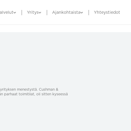
alvelut
Yritys
Ajankohtaista
Yhteystiedot
sa yrityksen menestystä. Cushman &
än parhaat toimitilat, oli sitten kyseessä