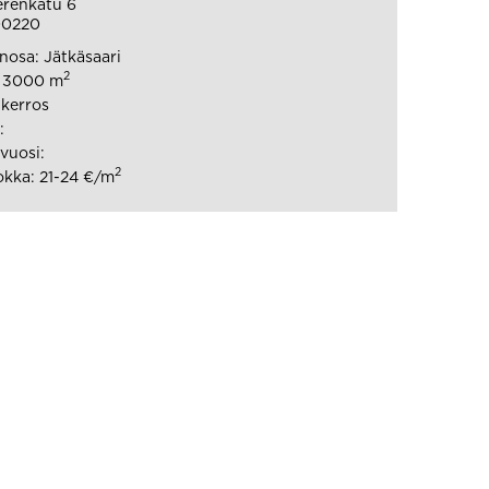
renkatu 6
00220
osa: Jätkäsaari
2
: 3000 m
 kerros
:
vuosi:
2
kka: 21-24 €/m