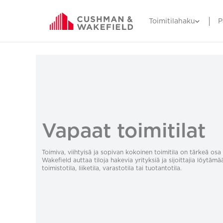
Toimitilahaku
P
Vapaat toimitilat
Toimiva, viihtyisä ja sopivan kokoinen toimitila on tärkeä o
Wakefield auttaa tiloja hakevia yrityksiä ja sijoittajia löytämä
toimistotila, liiketila, varastotila tai tuotantotila.