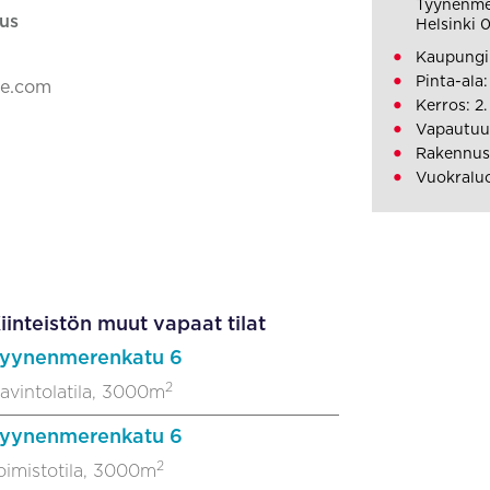
Tyynenme
us
Helsinki 
Kaupungin
Pinta-ala
ke.com
Kerros: 2.
Vapautuu
Rakennus
Vuokraluo
iinteistön muut vapaat tilat
yynenmerenkatu 6
2
avintolatila, 3000m
yynenmerenkatu 6
2
oimistotila, 3000m