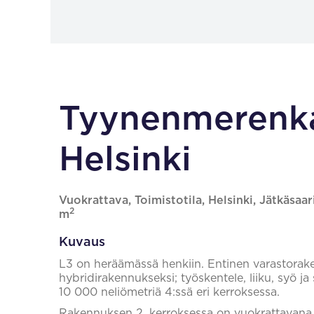
Tyynenmerenka
Helsinki
Vuokrattava, Toimistotila, Helsinki, Jätkäsaa
2
m
Kuvaus
L3 on heräämässä henkiin. Entinen varastora
hybridirakennukseksi; työskentele, liiku, syö j
10 000 neliömetriä 4:ssä eri kerroksessa.
Rakennuksen 2. kerroksessa on vuokrattavana 