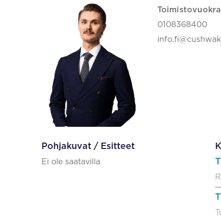
Toimistovuokra
0108368400
info.fi@cushwa
Pohjakuvat / Esitteet
K
T
Ei ole saatavilla
R
T
T