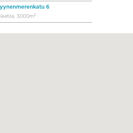
yynenmerenkatu 6
2
iiketila, 3000m