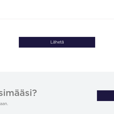
Lähetä
simääsi?
aan.