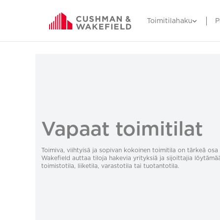
Toimitilahaku
P
Vapaat toimitilat
Toimiva, viihtyisä ja sopivan kokoinen toimitila on tärkeä o
Wakefield auttaa tiloja hakevia yrityksiä ja sijoittajia löytämä
toimistotila, liiketila, varastotila tai tuotantotila.