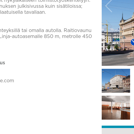
iset nykyaikaiseen toimistotyöskentelyyn.
uksen julkisivussa kuin sisätiloissa;
atuisella tavallaan.
teyksillä tai omalla autolla. Raitiovaunu
Linja-autoasemalle 850 m, metrolle 450
us
ke.com