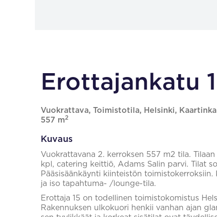
Erottajankatu 1
Vuokrattava, Toimistotila, Helsinki, Kaartink
2
557 m
Kuvaus
Vuokrattavana 2. kerroksen 557 m2 tila. Tilaan
kpl, catering keittiö, Adams Salin parvi. Tilat so
Pääsisäänkäynti kiinteistön toimistokerroksiin. 
ja iso tapahtuma- /lounge-tila.
Erottaja 15 on todellinen toimistokomistus Hel
Rakennuksen ulkokuori henkii vanhan ajan glam