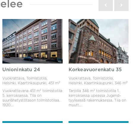
elee
Unioninkatu 24
Korkeavuorenkatu 35
Vuokrattava, Toimistotila,
Vuokrattava, Toimistotila,
2
2
Helsinki, Kaartinkaupunki,
451 m
Helsinki, Kaartinkaupunki,
346 m
Vuokrattavana 451 m² toimistotila
Tarjolla 346 m² toimistotila 1.
5. kerroksessa. Tila on
kerroksessa upeassa Jugend-
suurlähetystötason toimistotilaa.
tyylisessä rakennuksessa. Tila on
1920...
muutt...