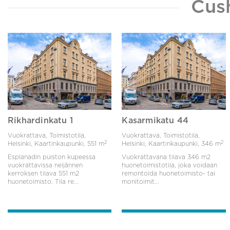
Cus
Rikhardinkatu 1
Kasarmikatu 44
Vuokrattava, Toimistotila,
Vuokrattava, Toimistotila,
2
2
Helsinki, Kaartinkaupunki,
551 m
Helsinki, Kaartinkaupunki,
346 m
Esplanadin puiston kupeessa
Vuokrattavana tilava 346 m2
vuokrattavissa neljännen
huonetoimistotila, joka voidaan
kerroksen tilava 551 m2
remontoida huonetoimisto- tai
huonetoimisto. Tila re...
monitoimit...