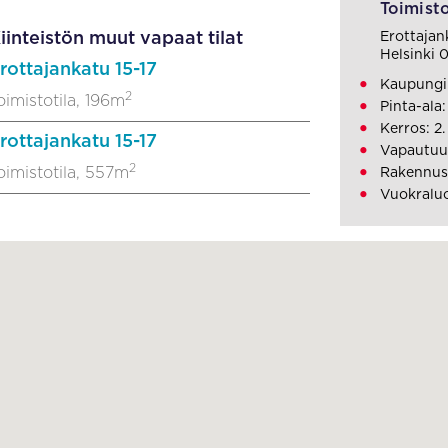
Toimisto
iinteistön muut vapaat tilat
Erottajan
Helsinki 
rottajankatu 15-17
Kaupungi
2
oimistotila, 196m
Pinta-ala
Kerros: 2.
rottajankatu 15-17
Vapautuu
2
oimistotila, 557m
Rakennus
Vuokralu