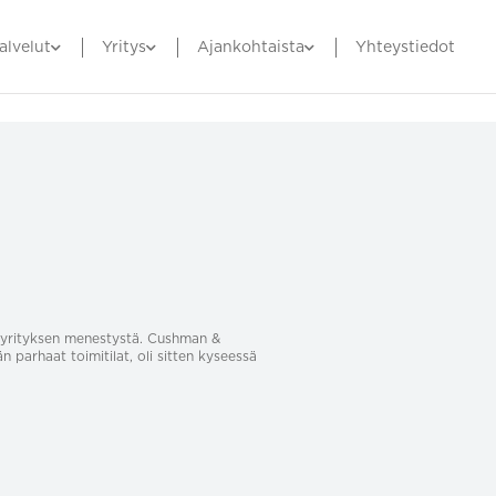
alvelut
Yritys
Ajankohtaista
Yhteystiedot
sa yrityksen menestystä. Cushman &
än parhaat toimitilat, oli sitten kyseessä