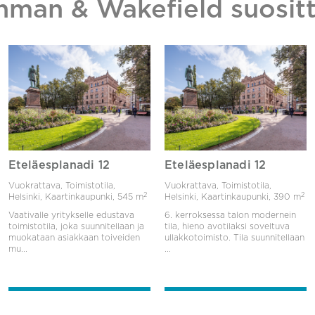
hman & Wakefield suositt
Eteläesplanadi 12
Eteläesplanadi 12
Vuokrattava, Toimistotila,
Vuokrattava, Toimistotila,
2
2
Helsinki, Kaartinkaupunki,
545 m
Helsinki, Kaartinkaupunki,
390 m
Vaativalle yritykselle edustava
6. kerroksessa talon modernein
toimistotila, joka suunnitellaan ja
tila, hieno avotilaksi soveltuva
muokataan asiakkaan toiveiden
ullakkotoimisto. Tila suunnitellaan
mu...
...