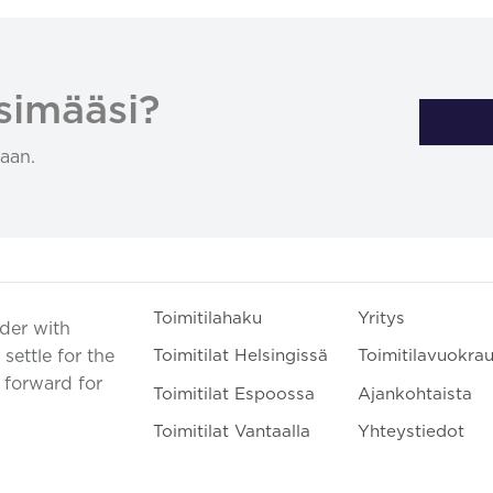
simääsi?
aan.
Toimitilahaku
Yritys
ader with
settle for the
Toimitilat Helsingissä
Toimitilavuokra
t forward for
Toimitilat Espoossa
Ajankohtaista
Toimitilat Vantaalla
Yhteystiedot