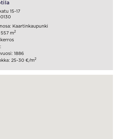
tila
katu 15-17
00130
nosa: Kaartinkaupunki
2
: 557 m
 kerros
:
vuosi: 1886
2
okka: 25-30 €/m