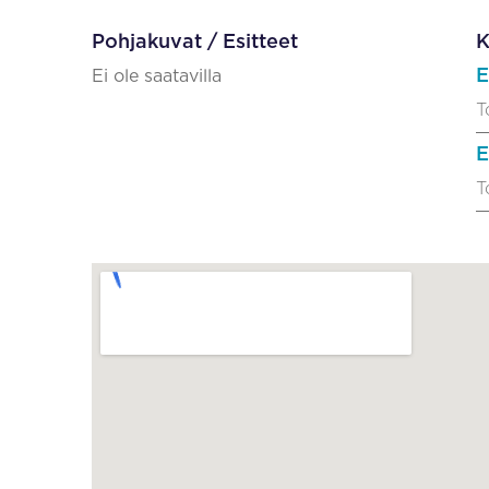
Pohjakuvat / Esitteet
K
E
Ei ole saatavilla
T
E
T