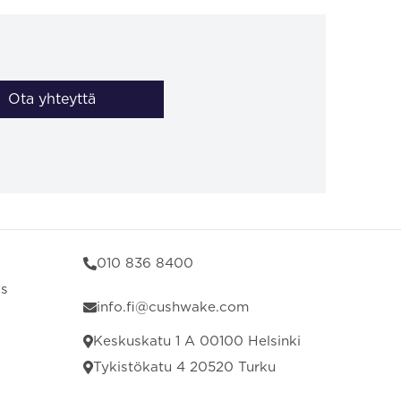
Ota yhteyttä
010 836 8400
us
info.fi@cushwake.com
Keskuskatu 1 A 00100 Helsinki
Tykistökatu 4 20520 Turku