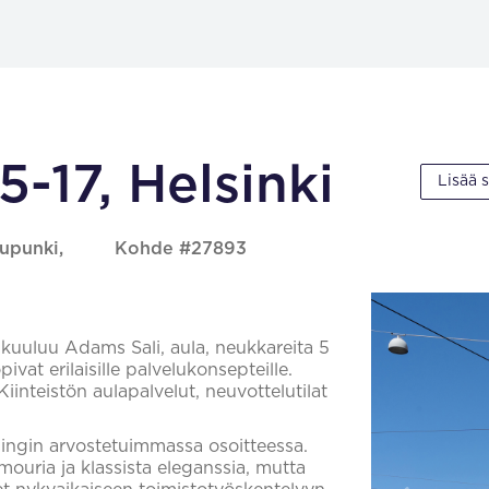
5-17, Helsinki
Lisää 
aupunki,
Kohde #27893
 kuuluu Adams Sali, aula, neukkareita 5
pivat erilaisille palvelukonsepteille.
Kiinteistön aulapalvelut, neuvottelutilat
singin arvostetuimmassa osoitteessa.
ouria ja klassista eleganssia, mutta