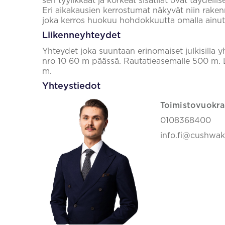
sen tyylikkäät ja korkeat sisätilat ovat täydell
Eri aikakausien kerrostumat näkyvät niin rakenn
joka kerros huokuu hohdokkuutta omalla ainutla
Liikenneyhteydet
Yhteydet joka suuntaan erinomaiset julkisilla yh
nro 10 60 m päässä. Rautatieasemalle 500 m. 
m.
Yhteystiedot
Toimistovuokra
0108368400
info.fi@cushwa