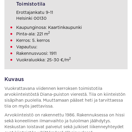
Toimistotila
Erottajankatu 9-11
Helsinki 00130
Kaupunginosa: Kaartinkaupunki
2
Pinta-ala: 221 m
Kerros: 5. kerros
Vapautuu:
Rakennusvuosi: 1911
2
Vuokraluokka: 25-30 €/m
Kuvaus
Vuokrattavana viidennen kerroksen toimistotila
arvokiinteistöstä Diana-puiston vierestä. Tila on kiinteistön
sisäpihan puolella. Muuttamaan pääset heti ja tarvittaessa
tila on myös jaettavissa.
Arvokiinteistö on rakennettu 1986. Rakennuksessa on hissi
sekä koneellinen ilmanvaihto ja tuloilman jäähdytys.
Keskustan loistavat palvelut sekä julkiset liikenneyhteydet