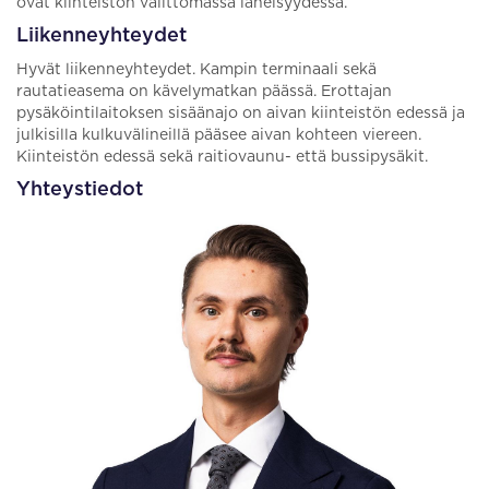
ovat kiinteistön välittömässä läheisyydessä.
Liikenneyhteydet
Hyvät liikenneyhteydet. Kampin terminaali sekä
rautatieasema on kävelymatkan päässä. Erottajan
pysäköintilaitoksen sisäänajo on aivan kiinteistön edessä ja
julkisilla kulkuvälineillä pääsee aivan kohteen viereen.
Kiinteistön edessä sekä raitiovaunu- että bussipysäkit.
Yhteystiedot