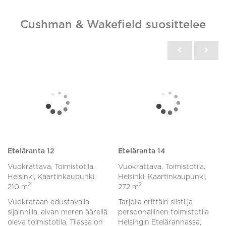
Cushman & Wakefield suosittelee
Eteläranta 12
Eteläranta 14
Vuokrattava, Toimistotila,
Vuokrattava, Toimistotila,
Helsinki, Kaartinkaupunki,
Helsinki, Kaartinkaupunki,
2
2
210 m
272 m
Vuokrataan edustavalla
Tarjolla erittäin siisti ja
sijainnilla, aivan meren äärellä
persoonallinen toimistotila
oleva toimistotila. Tilassa on
Helsingin Etelärannassa,