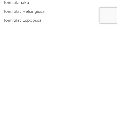
Toimitilahaku
Toimitilat Helsingissä
Toimitilat Espoossa
Toimitilat Vantaalla
Yritys
Toimitilavuokraus
Ajankohtaista
Yhteystiedot
010 836 8400
info.fi@cushwake.com
Keskuskatu 1 A 00100 Helsinki
Tykistökatu 4 20520 Turku