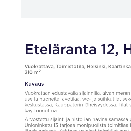
Eteläranta 12, 
Vuokrattava, Toimistotila, Helsinki, Kaartink
2
210 m
Kuvaus
Vuokrataan edustavalla sijainnilla, aivan meren ä
useita huoneita, avotilaa, wc- ja suihkutilat sekä
keskustassa, Kauppatorin läheisyydessä. Tilat 
käyttöönottoa.
Arvostettu sijainti ja historian havina samassa 
Unioninkatu 13 tarjoaa monipuolista toimitila