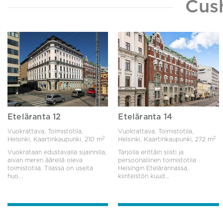
Cus
Eteläranta 12
Eteläranta 14
Vuokrattava, Toimistotila,
Vuokrattava, Toimistotila,
2
2
Helsinki, Kaartinkaupunki,
210 m
Helsinki, Kaartinkaupunki,
272 m
Vuokrataan edustavalla sijainnilla,
Tarjolla erittäin siisti ja
aivan meren äärellä oleva
persoonallinen toimistotila
toimistotila. Tilassa on useita
Helsingin Etelärannassa,
huo...
kiinteistön kuud...