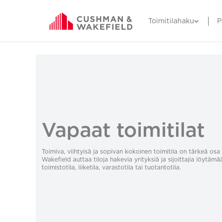
Toimitilahaku
P
Vapaat toimitilat
Toimiva, viihtyisä ja sopivan kokoinen toimitila on tärkeä o
Wakefield auttaa tiloja hakevia yrityksiä ja sijoittajia löytämä
toimistotila, liiketila, varastotila tai tuotantotila.