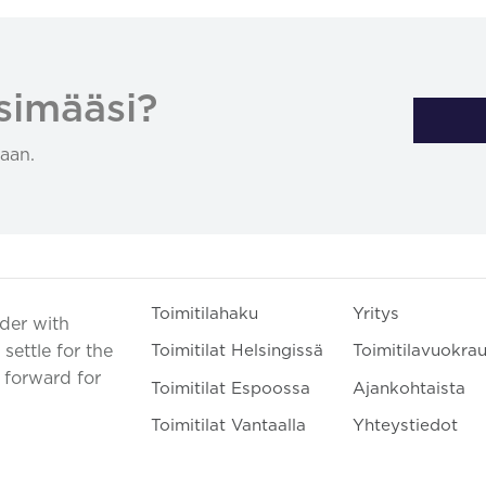
simääsi?
aan.
Toimitilahaku
Yritys
ader with
settle for the
Toimitilat Helsingissä
Toimitilavuokra
t forward for
Toimitilat Espoossa
Ajankohtaista
Toimitilat Vantaalla
Yhteystiedot