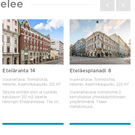
elee
Eteläranta 14
Eteläesplanadi 8
Vuokrattava, Toimistotila,
Vuokrattava, Toimistotila,
2
2
Helsinki, Kaartinkaupunki,
212 m
Helsinki, Kaartinkaupunki,
222 m
Tarjolla erittäin siisti ja tyylikäs
Vuokrattavana toimistotila 2.
katutason 212 m2 liiketila
kerroksessa yhteiskäyttötilojen
Helsingin Etelärannassa. Tila oll...
ympäröimänä. Tilaan
mahdollisuus...