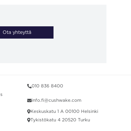
Ota yhteyttä
010 836 8400
us
info.fi@cushwake.com
Keskuskatu 1 A 00100 Helsinki
Tykistökatu 4 20520 Turku