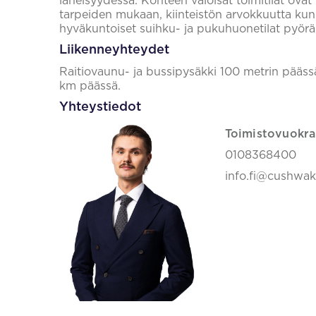
läheisyydessä. Kohteen valoisat toimitilat ova
tarpeiden mukaan, kiinteistön arvokkuutta ku
hyväkuntoiset suihku- ja pukuhuonetilat pyöräili
Liikenneyhteydet
Raitiovaunu- ja bussipysäkki 100 metrin päässä
km päässä.
Yhteystiedot
Toimistovuokra
0108368400
info.fi@cushwa