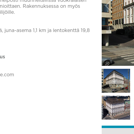
t helposti muunneltavissa vuokralaisen
nnioittaen. Rakennuksessa on myös
jöille.
, juna-asema 1,1 km ja lentokenttä 19,8
us
ke.com