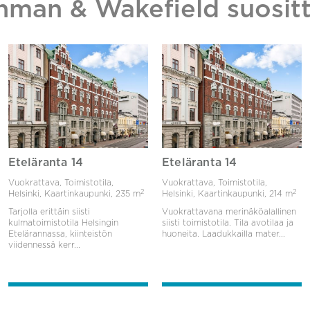
hman & Wakefield suositt
Eteläranta 14
Eteläranta 14
Vuokrattava, Toimistotila,
Vuokrattava, Toimistotila,
2
2
Helsinki, Kaartinkaupunki,
235 m
Helsinki, Kaartinkaupunki,
214 m
Tarjolla erittäin siisti
Vuokrattavana merinäköalallinen
kulmatoimistotila Helsingin
siisti toimistotila. Tila avotilaa ja
Etelärannassa, kiinteistön
huoneita. Laadukkailla mater...
viidennessä kerr...