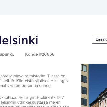
Helsinki
Lisää 
aupunki,
Kohde #26668
ärellä oleva toimistotila. Tilassa on
 keittiö. Kiinteistö sijaitsee Helsingin
vaativat remontointia ennen
paketissa. Helsingin Eteläranta 12 /
a Helsingin ydinkeskustassa meren