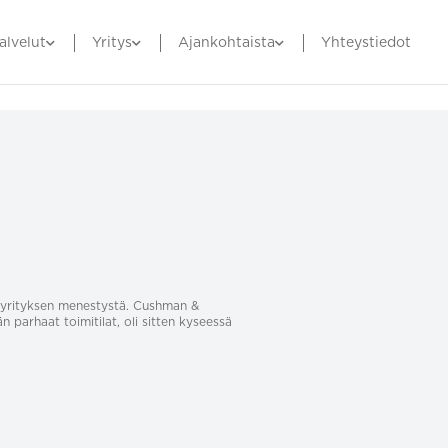
alvelut
Yritys
Ajankohtaista
Yhteystiedot
sa yrityksen menestystä. Cushman &
än parhaat toimitilat, oli sitten kyseessä