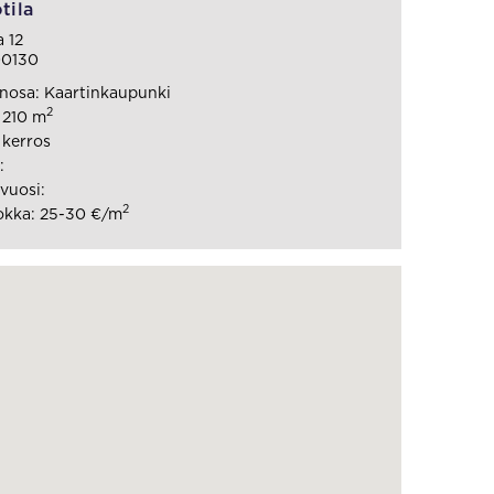
tila
 12
00130
nosa: Kaartinkaupunki
2
: 210 m
 kerros
:
vuosi:
2
okka: 25-30 €/m