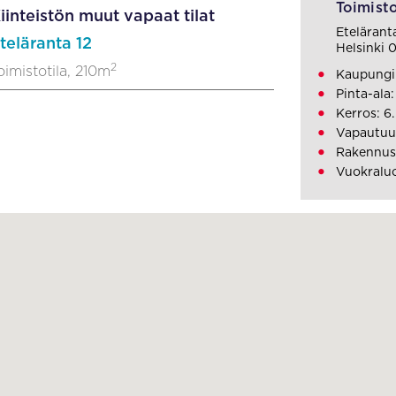
Toimisto
iinteistön muut vapaat tilat
Eteläranta
teläranta 12
Helsinki 
2
oimistotila, 210m
Kaupungi
Pinta-ala
Kerros: 6.
Vapautuu
Rakennus
Vuokralu