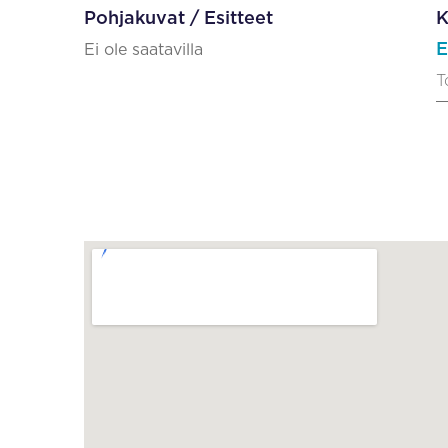
Pohjakuvat / Esitteet
K
E
Ei ole saatavilla
T