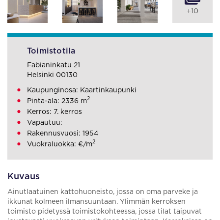
+10
Toimistotila
Fabianinkatu 21
Helsinki 00130
Kaupunginosa: Kaartinkaupunki
2
Pinta-ala: 2336 m
Kerros: 7. kerros
Vapautuu:
Rakennusvuosi: 1954
2
Vuokraluokka: €/m
Kuvaus
Ainutlaatuinen kattohuoneisto, jossa on oma parveke ja
ikkunat kolmeen ilmansuuntaan. Ylimmän kerroksen
toimisto pidetyssä toimistokohteessa, jossa tilat taipuvat