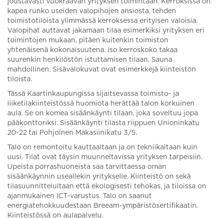
joustavasti vuokraavan yrityksen toimintaan. Kerroksissa on
kapea runko useiden valopihojen ansiosta, tehden
toimistotiloista ylimmässä kerroksessa erityisen valoisia.
Valopihat auttavat jakamaan tilaa esimerkiksi yrityksen eri
toimintojen mukaan, pitäen kuitenkin toimiston
yhtenäisenä kokonaisuutena. Iso kerroskoko takaa
suurenkin henkilöstön istuttamisen tilaan. Sauna
mahdollinen. Sisävalokuvat ovat esimerkkejä kiinteistön
tiloista.
Tässä Kaartinkaupungissa sijaitsevassa toimisto- ja
liiketilakiinteistössä huomiota herättää talon korkuinen
aula. Se on komea sisäänkäynti tilaan, joka soveltuu jopa
pääkonttoriksi. Sisäänkäynti tilasta riippuen Unioninkatu
20-22 tai Pohjoinen Makasiinikatu 3/5.
Talo on remontoitu kauttaaltaan ja on tekniikaltaan kuin
uusi. Tilat ovat täysin muunneltavissa yrityksen tarpeisiin.
Upeista porrashuoneista saa tarvittaessa oman
sisäänkäynnin useallekin yritykselle. Kiinteistö on sekä
tilasuunnittelultaan että ekologisesti tehokas, ja tiloissa on
ajanmukainen ICT-varustus. Talo on saanut
energiatehokkuudestaan Breeam-ympäristösertifikaatin.
Kiinteistössä on aulapalvelu.