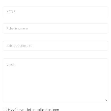
Hyväksyn tietosuojaselosteen