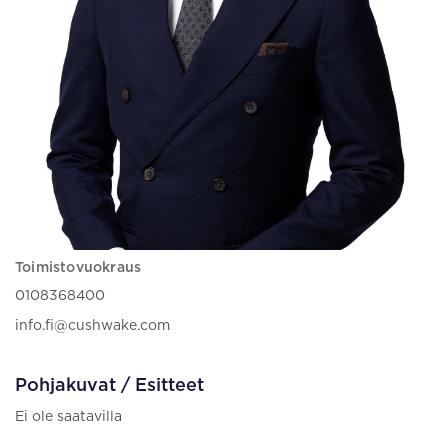
Toimistovuokraus
0108368400
info.fi@cushwake.com
Pohjakuvat / Esitteet
Ei ole saatavilla