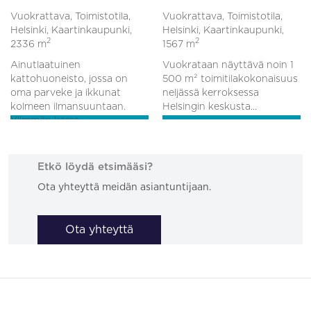
Vuokrattava, Toimistotila,
Vuokrattava, Toimistotila,
Helsinki, Kaartinkaupunki,
Helsinki, Kaartinkaupunki,
2
2
2336 m
1567 m
Ainutlaatuinen
Vuokrataan näyttävä noin 1
kattohuoneisto, jossa on
500 m² toimitilakokonaisuus
oma parveke ja ikkunat
neljässä kerroksessa
kolmeen ilmansuuntaan.
Helsingin keskusta...
Ylimmän kerro...
Etkö löydä etsimääsi?
Ota yhteyttä meidän asiantuntijaan.
Ota yhteyttä