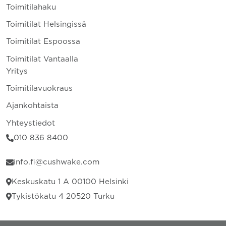
Toimitilahaku
Toimitilat Helsingissä
Toimitilat Espoossa
Toimitilat Vantaalla
Yritys
Toimitilavuokraus
Ajankohtaista
Yhteystiedot
010 836 8400
info.fi@cushwake.com
Keskuskatu 1 A 00100 Helsinki
Tykistökatu 4 20520 Turku