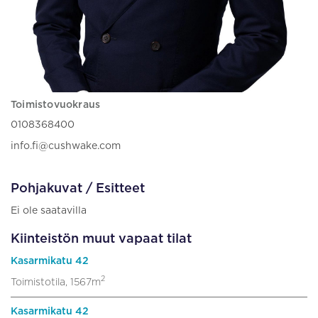
Toimistovuokraus
0108368400
info.fi@cushwake.com
Pohjakuvat / Esitteet
Ei ole saatavilla
Kiinteistön muut vapaat tilat
Kasarmikatu 42
2
Toimistotila, 1567m
Kasarmikatu 42