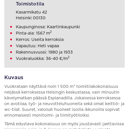
Toimistotila
Kasarmikatu 42
Helsinki 00130
Kaupunginosa: Kaartinkaupunki
2
Pinta-ala: 1567 m
Kerros: Useita kerroksia
Vapautuu: Heti vapaa
Rakennusvuosi: 1980 ja 1933
2
Vuokraluokka: 36-40 €/m
Kuvaus
Vuokrataan näyttävä noin 1 500 m² toimitilakokonaisuus
neljässä kerroksessa Helsingin keskustassa, vain minuutin
kävelymatkan päässä Esplanadilta. Jokaisessa kerroksessa
on avotilaa, työ- ja neuvotteluhuoneita sekä omat keittiö- ja
wc-tilat. Suuret, valoisat huoneet isoilla ikkunoilla sopivat
erinomaisesti monitoimi- ja tiimityötiloiksi.
Tämä edustava kokonaisuus on myös joustavasti jaettavissa