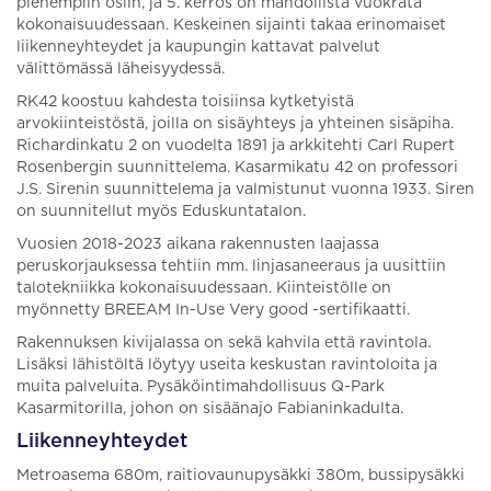
pienempiin osiin, ja 5. kerros on mahdollista vuokrata
kokonaisuudessaan. Keskeinen sijainti takaa erinomaiset
liikenneyhteydet ja kaupungin kattavat palvelut
välittömässä läheisyydessä.
RK42 koostuu kahdesta toisiinsa kytketyistä
arvokiinteistöstä, joilla on sisäyhteys ja yhteinen sisäpiha.
Richardinkatu 2 on vuodelta 1891 ja arkkitehti Carl Rupert
Rosenbergin suunnittelema. Kasarmikatu 42 on professori
J.S. Sirenin suunnittelema ja valmistunut vuonna 1933. Siren
on suunnitellut myös Eduskuntatalon.
Vuosien 2018-2023 aikana rakennusten laajassa
peruskorjauksessa tehtiin mm. linjasaneeraus ja uusittiin
talotekniikka kokonaisuudessaan. Kiinteistölle on
myönnetty BREEAM In-Use Very good -sertifikaatti.
Rakennuksen kivijalassa on sekä kahvila että ravintola.
Lisäksi lähistöltä löytyy useita keskustan ravintoloita ja
muita palveluita. Pysäköintimahdollisuus Q-Park
Kasarmitorilla, johon on sisäänajo Fabianinkadulta.
Liikenneyhteydet
Metroasema 680m, raitiovaunupysäkki 380m, bussipysäkki