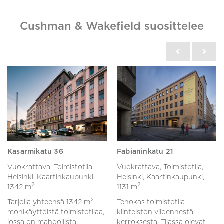
Cushman & Wakefield suosittelee
Kasarmikatu 36
Fabianinkatu 21
Vuokrattava, Toimistotila,
Vuokrattava, Toimistotila,
Helsinki, Kaartinkaupunki,
Helsinki, Kaartinkaupunki,
2
2
1342 m
1131 m
Tarjolla yhteensä 1342 m²
Tehokas toimistotila
monikäyttöistä toimistotilaa,
kiinteistön viidennestä
jossa on mahdollista
kerroksesta. Tilassa olevat