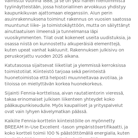
valmistui vuonna 1888, ja se on yksi hänen hienoimmista
tyylinäytteistään, jossa historiallinen arvokkuus yhdistyy
kaupunkikuvan ajattomaan eleganssiin. Alun perin
asuinrakennuksena toiminut rakennus on vuosien saatossa
muuntunut liike- ja toimistokäyttöön, mutta on säilyttänyt
ainutlaatuisen ilmeensä ja tunnelmansa läpi
vuosikymmenten. Tilat ovat kokeneet useita uudistuksia, ja
osassa niistä on kunnostettu alkuperäisiä elementtejä,
kuten upeat vanhat kakluunit. Rakennuksen julkisivu on
peruskorjattu vuoden 2025 aikana.
Katutasossa sijaitsevat liiketilat ja ylemmissä kerroksissa
toimistotilat. Kiinteistö tarjoaa sekä perinteistä
huonetoimistoa että helposti muunneltavaa avotilaa, ja
tiloissa on miellyttävän korkea huonekorkeus.
Sijainti Fennia-korttelissa, aivan rautatientorin vieressä,
takaa erinomaiset julkisen liikenteen yhteydet koko
pääkaupunkiseudulle. Myös kaupalliset ja yrityspalvelut
ovat vain lyhyen kävelymatkan päässä.
Kaikille Fennia-korttelin kiinteistöille on myönnetty
BREEAM In-Use Excellent -tason ympäristösertifikaatti, ja
koko kortteli toimii 100 % päästöttömällä energialla, kuten