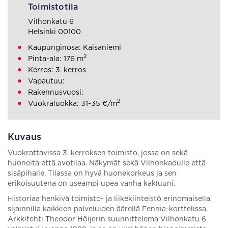
Toimistotila
Vilhonkatu 6
Helsinki 00100
Kaupunginosa: Kaisaniemi
2
Pinta-ala: 176 m
Kerros: 3. kerros
Vapautuu:
Rakennusvuosi:
2
Vuokraluokka: 31-35 €/m
Kuvaus
Vuokrattavissa 3. kerroksen toimisto, jossa on sekä
huoneita että avotilaa. Näkymät sekä Vilhonkadulle että
sisäpihalle. Tilassa on hyvä huonekorkeus ja sen
erikoisuutena on useampi upea vanha kakluuni.
Historiaa henkivä toimisto- ja liikekiinteistö erinomaisella
sijainnilla kaikkien palveluiden äärellä Fennia-korttelissa.
Arkkitehti Theodor Höijerin suunnittelema Vilhonkatu 6