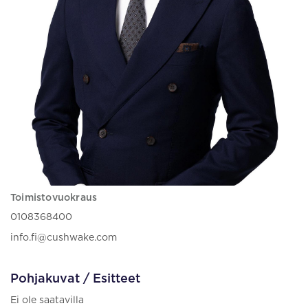
Toimistovuokraus
0108368400
info.fi@cushwake.com
Pohjakuvat / Esitteet
Ei ole saatavilla