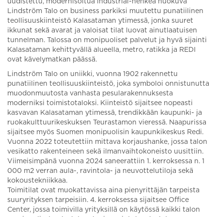
uudistettu, modernisoitua industrial-henkeä huokuva
Lindström Talo on business parkiksi muutettu punatiilinen
teollisuuskiinteistö Kalasataman ytimessä, jonka suuret
ikkunat sekä avarat ja valoisat tilat luovat ainutlaatuisen
tunnelman. Talossa on monipuoliset palvelut ja hyvä sijainti
Kalasataman kehittyvällä alueella, metro, ratikka ja REDI
ovat kävelymatkan päässä.
Lindström Talo on uniikki, vuonna 1902 rakennettu
punatiilinen teollisuuskiinteistö, joka symboloi onnistunutta
muodonmuutosta vanhasta pesularakennuksesta
moderniksi toimistotaloksi. Kiinteistö sijaitsee nopeasti
kasvavan Kalasataman ytimessä, trendikkään kaupunki- ja
ruokakulttuurikeskuksen Teurastamon vieressä. Naapurissa
sijaitsee myös Suomen monipuolisin kaupunkikeskus Redi.
Vuonna 2022 toteutettiin mittava korjaushanke, jossa talon
vesikatto rakenteineen sekä ilmanvaihtokoneisto uusittiin.
Viimeisimpänä vuonna 2024 saneerattiin 1. kerroksessa n. 1
000 m2 verran aula-, ravintola- ja neuvottelutiloja sekä
kokoustekniikkaa.
Toimitilat ovat muokattavissa aina pienyrittäjän tarpeista
suuryrityksen tarpeisiin. 4. kerroksessa sijaitsee Office
Center, jossa toimivilla yrityksillä on käytössä kaikki talon