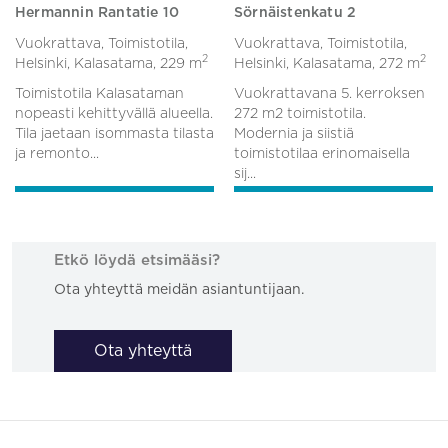
Hermannin Rantatie 10
Sörnäistenkatu 2
Vuokrattava, Toimistotila,
Vuokrattava, Toimistotila,
2
2
Helsinki, Kalasatama,
229 m
Helsinki, Kalasatama,
272 m
Toimistotila Kalasataman
Vuokrattavana 5. kerroksen
nopeasti kehittyvällä alueella.
272 m2 toimistotila.
Tila jaetaan isommasta tilasta
Modernia ja siistiä
ja remonto...
toimistotilaa erinomaisella
sij...
Etkö löydä etsimääsi?
Ota yhteyttä meidän asiantuntijaan.
Ota yhteyttä