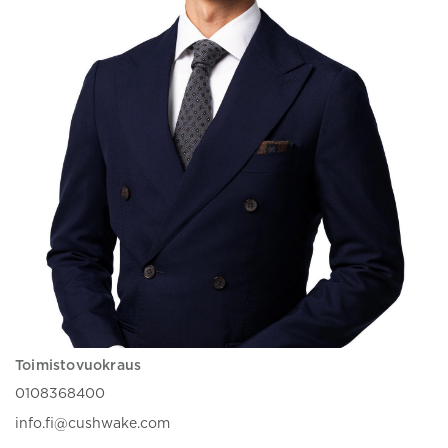
Toimistovuokraus
0108368400
info.fi@cushwake.com