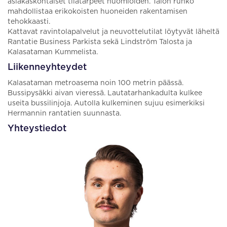
asiakaskohtaiset tilatarpeet huomioiden. Talon runko
mahdollistaa erikokoisten huoneiden rakentamisen
tehokkaasti.
Kattavat ravintolapalvelut ja neuvottelutilat löytyvät läheltä
Rantatie Business Parkista sekä Lindström Talosta ja
Kalasataman Kummelista.
Liikenneyhteydet
Kalasataman metroasema noin 100 metrin päässä.
Bussipysäkki aivan vieressä. Lautatarhankadulta kulkee
useita bussilinjoja. Autolla kulkeminen sujuu esimerkiksi
Hermannin rantatien suunnasta.
Yhteystiedot