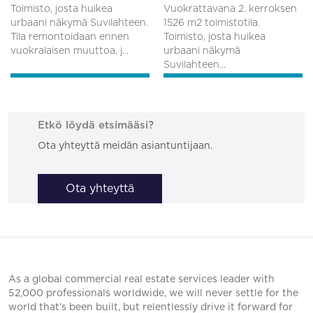
Toimisto, josta huikea
Vuokrattavana 2. kerroksen
urbaani näkymä Suvilahteen.
1526 m2 toimistotila.
Tila remontoidaan ennen
Toimisto, josta huikea
vuokralaisen muuttoa, j...
urbaani näkymä
Suvilahteen...
Etkö löydä etsimääsi?
Ota yhteyttä meidän asiantuntijaan.
Ota yhteyttä
As a global commercial real estate services leader with
52,000 professionals worldwide, we will never settle for the
world that’s been built, but relentlessly drive it forward for