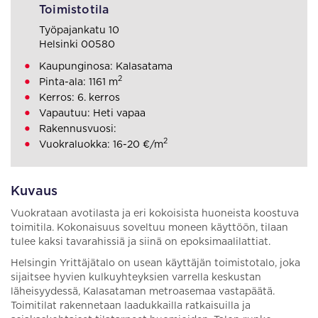
Toimistotila
Työpajankatu 10
Helsinki 00580
Kaupunginosa: Kalasatama
2
Pinta-ala: 1161 m
Kerros: 6. kerros
Vapautuu: Heti vapaa
Rakennusvuosi:
2
Vuokraluokka: 16-20 €/m
Kuvaus
Vuokrataan avotilasta ja eri kokoisista huoneista koostuva
toimitila. Kokonaisuus soveltuu moneen käyttöön, tilaan
tulee kaksi tavarahissiä ja siinä on epoksimaalilattiat.
Helsingin Yrittäjätalo on usean käyttäjän toimistotalo, joka
sijaitsee hyvien kulkuyhteyksien varrella keskustan
läheisyydessä, Kalasataman metroasemaa vastapäätä.
Toimitilat rakennetaan laadukkailla ratkaisuilla ja