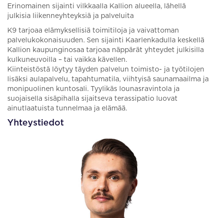
Erinomainen sijainti vilkkaalla Kallion alueella, lähellä
julkisia liikenneyhteyksiä ja palveluita
K9 tarjoaa elämyksellisiä toimitiloja ja vaivattoman
palvelukokonaisuuden. Sen sijainti Kaarlenkadulla keskellä
Kallion kaupunginosaa tarjoaa näppärät yhteydet julkisilla
kulkuneuvoilla – tai vaikka kävellen.
Kiinteistöstä löytyy täyden palvelun toimisto- ja työtilojen
lisäksi aulapalvelu, tapahtumatila, viihtyisä saunamaailma ja
monipuolinen kuntosali. Tyylikäs lounasravintola ja
suojaisella sisäpihalla sijaitseva terassipatio luovat
ainutlaatuista tunnelmaa ja elämää.
Yhteystiedot