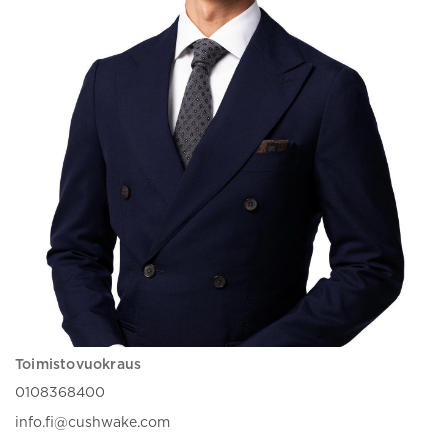
Toimistovuokraus
0108368400
info.fi@cushwake.com