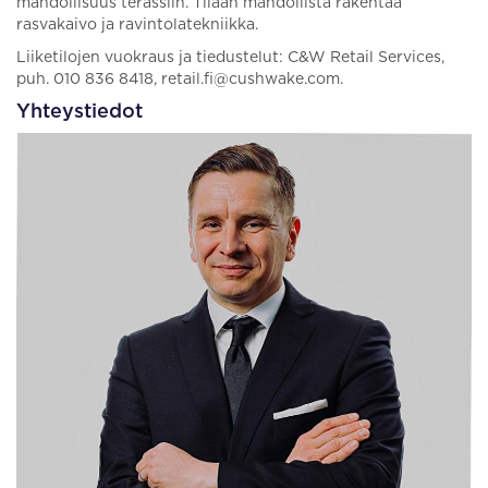
mahdollisuus terassiin. Tilaan mahdollista rakentaa
rasvakaivo ja ravintolatekniikka.
Liiketilojen vuokraus ja tiedustelut: C&W Retail Services,
puh. 010 836 8418, retail.fi@cushwake.com.
Yhteystiedot