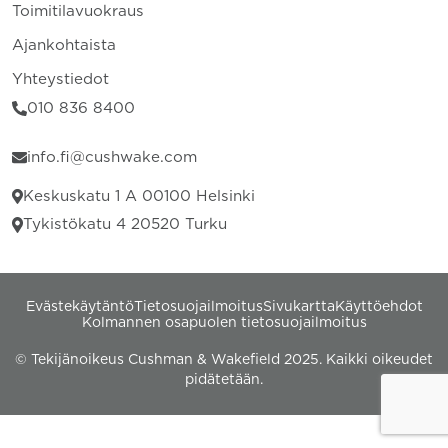
Toimitilavuokraus
Ajankohtaista
Yhteystiedot
010 836 8400
info.fi@cushwake.com
Keskuskatu 1 A 00100 Helsinki
Tykistökatu 4 20520 Turku
Evästekäytäntö
Tietosuojailmoitus
Sivukartta
Käyttöehdot
Kolmannen osapuolen tietosuojailmoitus
© Tekijänoikeus Cushman & Wakefield 2025. Kaikki oikeudet
pidätetään.