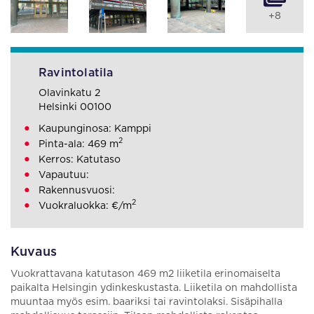
+8
Ravintolatila
Olavinkatu 2
Helsinki 00100
Kaupunginosa: Kamppi
2
Pinta-ala: 469 m
Kerros: Katutaso
Vapautuu:
Rakennusvuosi:
2
Vuokraluokka: €/m
Kuvaus
Vuokrattavana katutason 469 m2 liiketila erinomaiselta
paikalta Helsingin ydinkeskustasta. Liiketila on mahdollista
muuntaa myös esim. baariksi tai ravintolaksi. Sisäpihalla