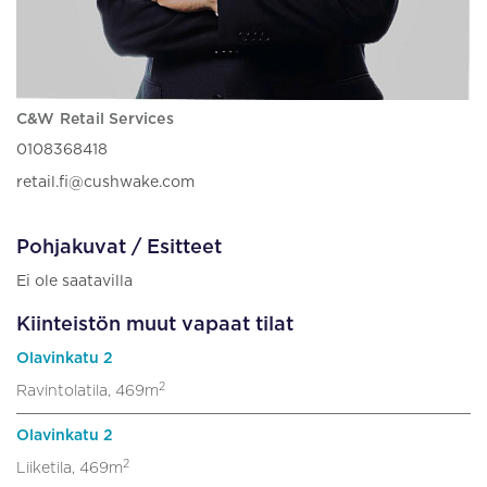
C&W Retail Services
0108368418
retail.fi@cushwake.com
Pohjakuvat / Esitteet
Ei ole saatavilla
Kiinteistön muut vapaat tilat
Olavinkatu 2
2
Ravintolatila, 469m
Olavinkatu 2
2
Liiketila, 469m