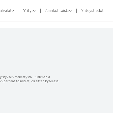
alvelut
Yritys
Ajankohtaista
Yhteystiedot
sa yrityksen menestystä. Cushman &
än parhaat toimitilat, oli sitten kyseessä