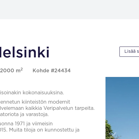
Helsinki
Lisää 
2
a, 2000 m
Kohde #24434
 isoinakin kokonaisuuksina.
ennetun kiinteistön modernit
alvelemaan kaikkia Veripalvelun tarpeita.
atoriota ja varastoja.
onna 1971 ja viimeisin
5. Muita tiloja on kunnostettu ja