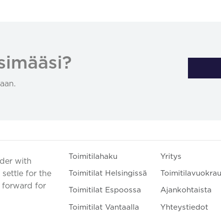
simääsi?
aan.
Toimitilahaku
Yritys
ader with
settle for the
Toimitilat Helsingissä
Toimitilavuokra
t forward for
Toimitilat Espoossa
Ajankohtaista
Toimitilat Vantaalla
Yhteystiedot