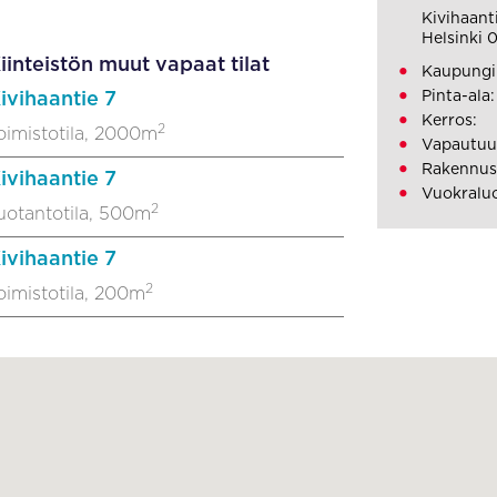
Kivihaant
Helsinki 
iinteistön muut vapaat tilat
Kaupungin
Pinta-ala
ivihaantie 7
Kerros:
2
oimistotila, 2000m
Vapautuu
Rakennusv
ivihaantie 7
Vuokraluo
2
uotantotila, 500m
ivihaantie 7
2
oimistotila, 200m