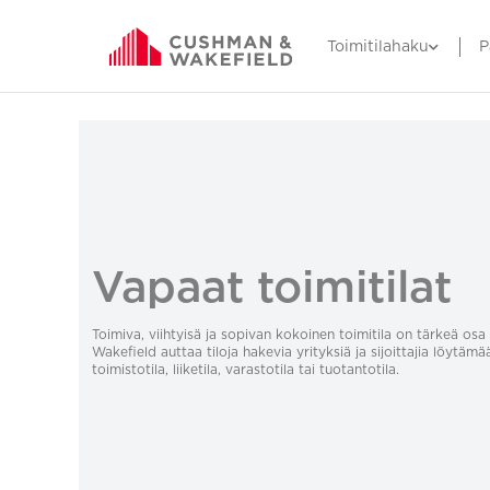
Toimitilahaku
P
Vapaat toimitilat
Toimiva, viihtyisä ja sopivan kokoinen toimitila on tärkeä o
Wakefield auttaa tiloja hakevia yrityksiä ja sijoittajia löytämä
toimistotila, liiketila, varastotila tai tuotantotila.