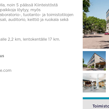
ella, noin 5 päässä Kiinteistöstä
ipaikkoja löytyy, myös
boratorio-, tuotanto- ja toimistotilojen
li, auditorio, keittiö ja ruokala sekä
alle 2,2 km, lentokentälle 17 km.
us
ke.com
Toimisto