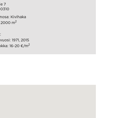
ie 7
00310
osa: Kivihaka
2
: 2000 m
:
uosi: 1971, 2015
2
kka: 16-20 €/m