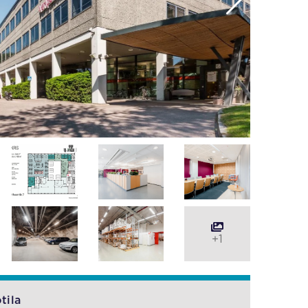
+1
tila