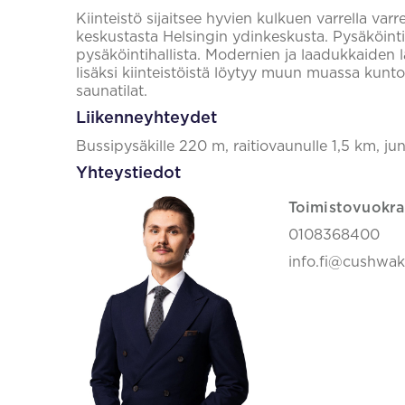
Kiinteistö sijaitsee hyvien kulkuen varrella varr
keskustasta Helsingin ydinkeskusta. Pysäköint
pysäköintihallista. Modernien ja laadukkaiden la
lisäksi kiinteistöistä löytyy muun muassa kuntosa
saunatilat.
Liikenneyhteydet
Bussipysäkille 220 m, raitiovaunulle 1,5 km, jun
Yhteystiedot
Toimistovuokra
0108368400
info.fi@cushwa