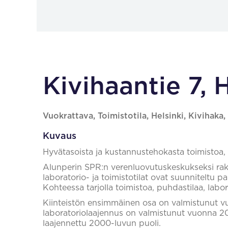
Kivihaantie 7, 
Vuokrattava, Toimistotila, Helsinki, Kivihak
Kuvaus
Hyvätasoista ja kustannustehokasta toimistoa,
Alunperin SPR:n verenluovutuskeskukseksi rak
laboratorio- ja toimistotilat ovat suunniteltu p
Kohteessa tarjolla toimistoa, puhdastilaa, labor
Kiinteistön ensimmäinen osa on valmistunut vu
laboratoriolaajennus on valmistunut vuonna 201
laajennettu 2000-luvun puoli.