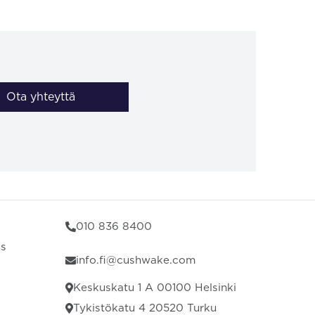
Ota yhteyttä
010 836 8400
us
info.fi@cushwake.com
Keskuskatu 1 A 00100 Helsinki
Tykistökatu 4 20520 Turku