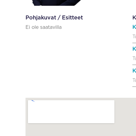
Pohjakuvat / Esitteet
K
K
Ei ole saatavilla
T
K
T
K
T