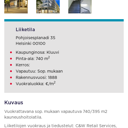
Liiketila
Pohjoisesplanadi 35
Helsinki 00100
Kaupunginosa: Kluuvi
2
Pinta-ala: 740 m
Kerros:
Vapautuu: Sop. mukaan
Rakennusvuosi: 1888
2
Vuokraluokka: €/m
Kuvaus
Vuokrattavana sop. mukaan vapautuva 740/395 m2
kauneushoitolatila.
Liiketilojen vuokraus ja tiedustelut: C&W Retail Services,