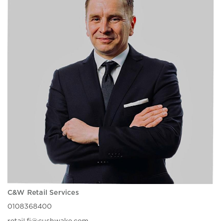
C&W Retail Services
0108368400