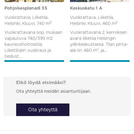
Pohjoisesplanadi 35
Keskuskatu 1 A
Vuokrattava, Liiketila,
Vuokrattava, Liiketila,
2
2
Helsinki, Kluuvi,
740 m
Helsinki, Kluuvi,
460 m
Vuokrattavana sop. mukaan
Vuokrattavana 2. kerroksen
vapautuva 740/395 m2
avara liiketila Helsingin
kauneushoitolatila.
ydinkeskustassa. Tilan pinta-
Liiketilojen vuokraus ja
ala on 460 m², ja...
tiedust...
Etkö löydä etsimääsi?
Ota yhteyttä meidän asiantuntijaan.
Ota yhteyttä