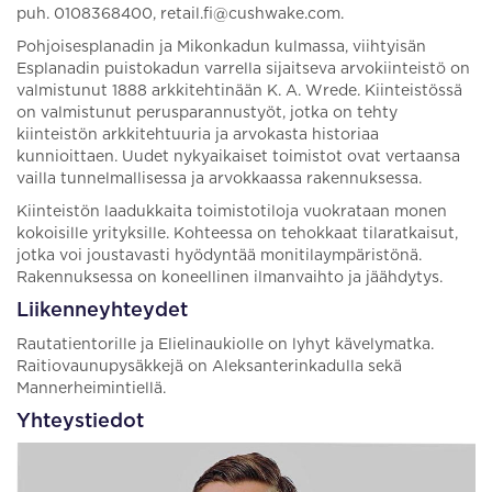
puh. 0108368400, retail.fi@cushwake.com.
Pohjoisesplanadin ja Mikonkadun kulmassa, viihtyisän
Esplanadin puistokadun varrella sijaitseva arvokiinteistö on
valmistunut 1888 arkkitehtinään K. A. Wrede. Kiinteistössä
on valmistunut perusparannustyöt, jotka on tehty
kiinteistön arkkitehtuuria ja arvokasta historiaa
kunnioittaen. Uudet nykyaikaiset toimistot ovat vertaansa
vailla tunnelmallisessa ja arvokkaassa rakennuksessa.
Kiinteistön laadukkaita toimistotiloja vuokrataan monen
kokoisille yrityksille. Kohteessa on tehokkaat tilaratkaisut,
jotka voi joustavasti hyödyntää monitilaympäristönä.
Rakennuksessa on koneellinen ilmanvaihto ja jäähdytys.
Liikenneyhteydet
Rautatientorille ja Elielinaukiolle on lyhyt kävelymatka.
Raitiovaunupysäkkejä on Aleksanterinkadulla sekä
Mannerheimintiellä.
Yhteystiedot