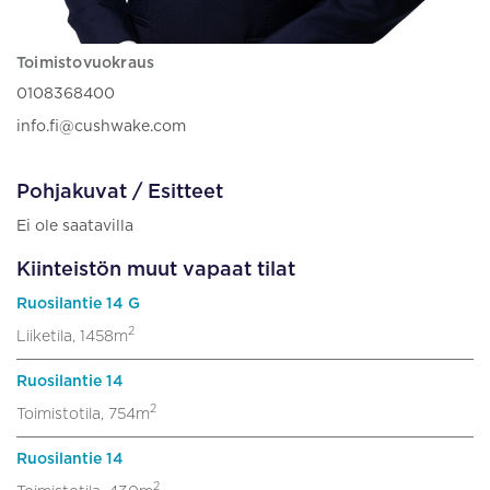
Toimistovuokraus
0108368400
info.fi@cushwake.com
Pohjakuvat / Esitteet
Ei ole saatavilla
Kiinteistön muut vapaat tilat
Ruosilantie 14 G
2
Liiketila, 1458m
Ruosilantie 14
2
Toimistotila, 754m
Ruosilantie 14
2