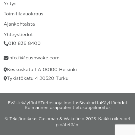
Yritys
Toimitilavuokraus
Ajankohtaista
Yhteystiedot
010 836 8400
info.fi@cushwake.com
Keskuskatu 1 A 00100 Helsinki
Tykistökatu 4 20520 Turku
Evästekäytäntö
Tietosuojailmoitus
Sivukartta
Käyttöehdot
Kolmannen osapuolen tietosuojailmoitus
© Tekijänoikeus Cushman & Wakefield 2025. Kaikki oikeudet
pidätetään.