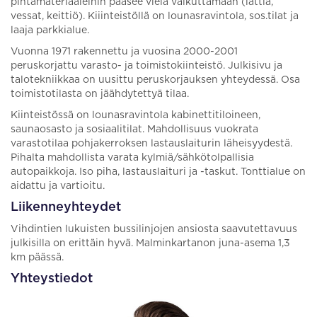
pintamateriaaleihin pääsee vielä vaikuttamaan (lattia,
vessat, keittiö). Kiiinteistöllä on lounasravintola, sos.tilat ja
laaja parkkialue.
Vuonna 1971 rakennettu ja vuosina 2000-2001
peruskorjattu varasto- ja toimistokiinteistö. Julkisivu ja
talotekniikkaa on uusittu peruskorjauksen yhteydessä. Osa
toimistotilasta on jäähdytettyä tilaa.
Kiinteistössä on lounasravintola kabinettitiloineen,
saunaosasto ja sosiaalitilat. Mahdollisuus vuokrata
varastotilaa pohjakerroksen lastauslaiturin läheisyydestä.
Pihalta mahdollista varata kylmiä/sähkötolpallisia
autopaikkoja. Iso piha, lastauslaituri ja -taskut. Tonttialue on
aidattu ja vartioitu.
Liikenneyhteydet
Vihdintien lukuisten bussilinjojen ansiosta saavutettavuus
julkisilla on erittäin hyvä. Malminkartanon juna-asema 1,3
km päässä.
Yhteystiedot