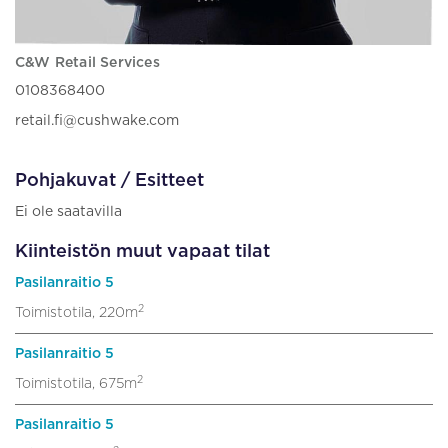
C&W Retail Services
0108368400
retail.fi@cushwake.com
Pohjakuvat / Esitteet
Ei ole saatavilla
Kiinteistön muut vapaat tilat
Pasilanraitio 5
2
Toimistotila, 220m
Pasilanraitio 5
2
Toimistotila, 675m
Pasilanraitio 5