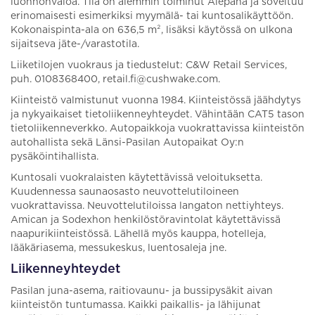
luonnonvaloa. Tila on aiemmin toiminut Alepana ja soveltuu
erinomaisesti esimerkiksi myymälä- tai kuntosalikäyttöön.
Kokonaispinta-ala on 636,5 m², lisäksi käytössä on ulkona
sijaitseva jäte-/varastotila.
Liiketilojen vuokraus ja tiedustelut: C&W Retail Services,
puh. 0108368400, retail.fi@cushwake.com.
Kiinteistö valmistunut vuonna 1984. Kiinteistössä jäähdytys
ja nykyaikaiset tietoliikenneyhteydet. Vähintään CAT5 tason
tietoliikenneverkko. Autopaikkoja vuokrattavissa kiinteistön
autohallista sekä Länsi-Pasilan Autopaikat Oy:n
pysäköintihallista.
Kuntosali vuokralaisten käytettävissä veloituksetta.
Kuudennessa saunaosasto neuvottelutiloineen
vuokrattavissa. Neuvottelutiloissa langaton nettiyhteys.
Amican ja Sodexhon henkilöstöravintolat käytettävissä
naapurikiinteistössä. Lähellä myös kauppa, hotelleja,
lääkäriasema, messukeskus, luentosaleja jne.
Liikenneyhteydet
Pasilan juna-asema, raitiovaunu- ja bussipysäkit aivan
kiinteistön tuntumassa. Kaikki paikallis- ja lähijunat