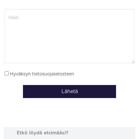
Hyväksyn tietosuojaselosteen
Lähetä
Etkö löydä etsimääsi?