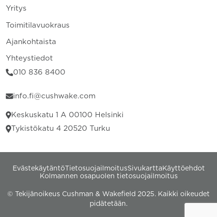
Yritys
Toimitilavuokraus
Ajankohtaista
Yhteystiedot
010 836 8400
info.fi@cushwake.com
Keskuskatu 1 A 00100 Helsinki
Tykistökatu 4 20520 Turku
Evästekäytäntö
Tietosuojailmoitus
Sivukartta
Käyttöehdot
Kolmannen osapuolen tietosuojailmoitus
© Tekijänoikeus Cushman & Wakefield 2025. Kaikki oikeudet
pidätetään.