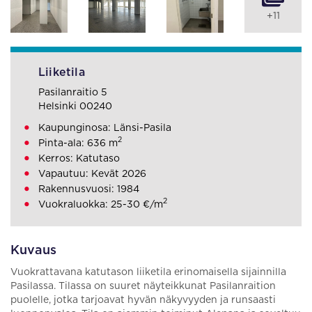
+11
Liiketila
Pasilanraitio 5
Helsinki 00240
Kaupunginosa: Länsi-Pasila
2
Pinta-ala: 636 m
Kerros: Katutaso
Vapautuu: Kevät 2026
Rakennusvuosi: 1984
2
Vuokraluokka: 25-30 €/m
Kuvaus
Vuokrattavana katutason liiketila erinomaisella sijainnilla
Pasilassa. Tilassa on suuret näyteikkunat Pasilanraition
puolelle, jotka tarjoavat hyvän näkyvyyden ja runsaasti