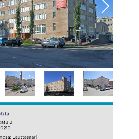
tila
katu 2
00210
osa: Lauttasaari