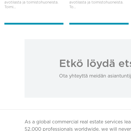
avotilasta ja toimistohuoneista.
avotilasta ja toimistohuoneista.
Toimi...
To...
Etkö löydä et
Ota yhteyttä meidän asiantuntij
As a global commercial real estate services le
52,000 professionals worldwide, we will never 