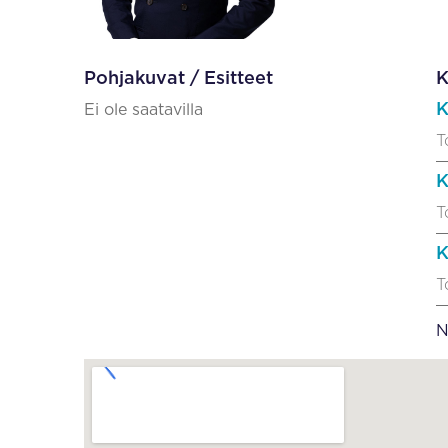
Pohjakuvat / Esitteet
K
K
Ei ole saatavilla
T
K
T
K
T
N