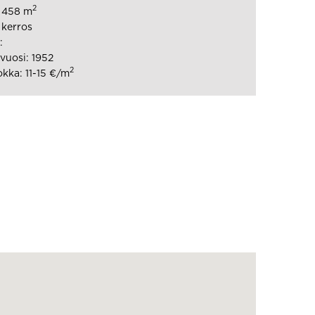
2
: 458 m
 kerros
:
uosi: 1952
2
kka: 11-15 €/m