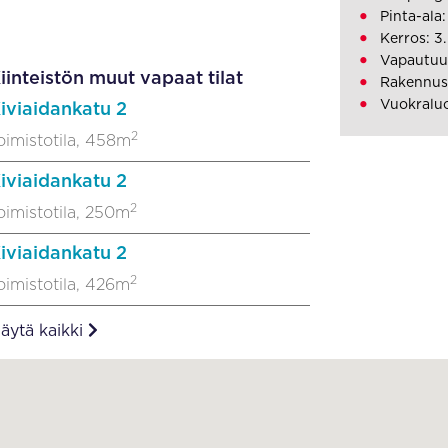
Pinta-ala
Kerros: 3.
Vapautuu
iinteistön muut vapaat tilat
Rakennusv
Vuokraluo
iviaidankatu 2
2
oimistotila, 458m
iviaidankatu 2
2
oimistotila, 250m
iviaidankatu 2
2
oimistotila, 426m
äytä kaikki