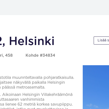
, Helsinki
Lisää 
ri, 458
Kohde #34834
totila muunnteltavalla pohjaratkaisulla.
jaitsee näkyvällä paikalla Helsingin
n päässä metroasemalta.
a. Aikoinaan Helsingin Villakehräämönä
Lauttasaaren vanhimmista
osa lienee 62 metriä korkea savupiippu.