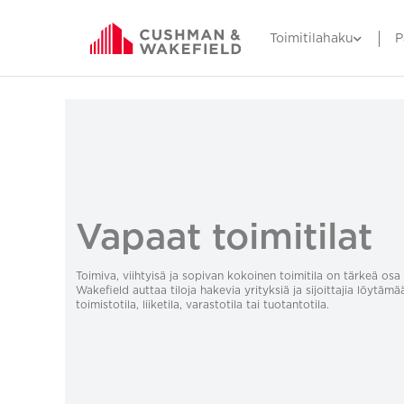
Toimitilahaku
P
Vapaat toimitilat
Toimiva, viihtyisä ja sopivan kokoinen toimitila on tärkeä o
Wakefield auttaa tiloja hakevia yrityksiä ja sijoittajia löytämä
toimistotila, liiketila, varastotila tai tuotantotila.