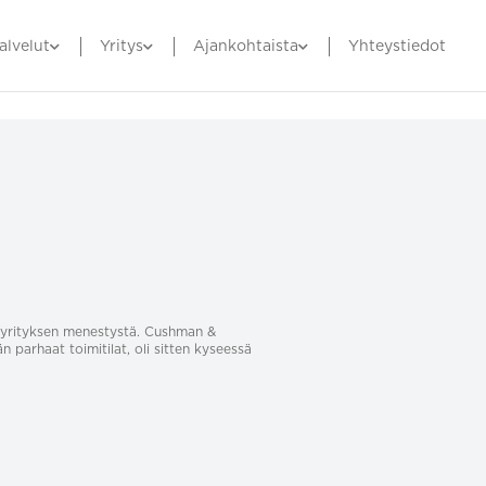
alvelut
Yritys
Ajankohtaista
Yhteystiedot
sa yrityksen menestystä. Cushman &
än parhaat toimitilat, oli sitten kyseessä