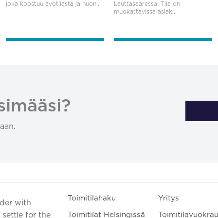
joka koostuu avotilasta ja huon...
Lauttasaaressa. Tila on
muokattavissa asiak...
simääsi?
aan.
Toimitilahaku
Yritys
ader with
settle for the
Toimitilat Helsingissä
Toimitilavuokra