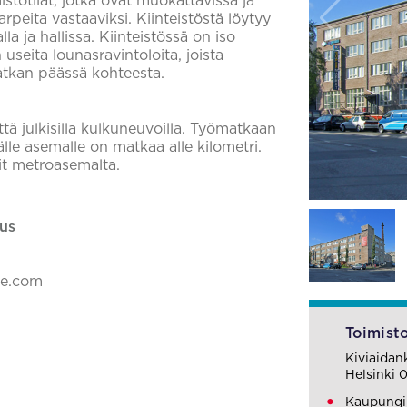
stotilat, jotka ovat muokattavissa ja
arpeita vastaaviksi. Kiinteistöstä löytyy
la ja hallissa. Kiinteistössä on iso
 useita lounasravintoloita, joista
atkan päässä kohteesta.
ttä julkisilla kulkuneuvoilla. Työmatkaan
le asemalle on matkaa alle kilometri.
it metroasemalta.
us
ke.com
Toimisto
Kiviaidan
Helsinki 
Kaupungin