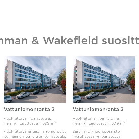
hman & Wakefield suositt
Vattuniemenranta 2
Vattuniemenranta 2
Vuokrattava, Toimistotila,
Vuokrattava, Toimistotila,
2
2
Helsinki, Lauttasaari,
599 m
Helsinki, Lauttasaari,
509 m
Vuokrattavana siisti ja remontoitu
Siisti, avo-/huonetoimisto
kolmannen kerroksen toimistotila,
merellisessä ympäristössä