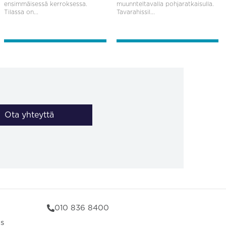
ensimmäisessä kerroksessa.
muunnteltavalla pohjaratkaisulla.
Tilassa on...
Tavarahissil...
Ota yhteyttä
010 836 8400
us