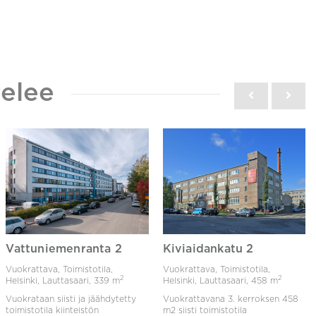
elee
Vattuniemenranta 2
Kiviaidankatu 2
Vuokrattava, Toimistotila,
Vuokrattava, Toimistotila,
2
2
Helsinki, Lauttasaari,
339 m
Helsinki, Lauttasaari,
458 m
Vuokrataan siisti ja jäähdytetty
Vuokrattavana 3. kerroksen 458
toimistotila kiinteistön
m2 siisti toimistotila