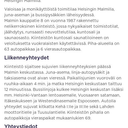
Helsingin Malmilla.
Valoisaa ja monikäyttöistä toimitilaa Helsingin Malmilla,
juna-aseman ja bussipysäkkien läheisyydessä.
Malmin kauppatie 8 on vuonna 1987 rakennettu
nelikerroksinen kiinteistö, jossa nykyaikaiset toimistotilat,
jäähdytys, runsaasti neuvottelutilaa, kuntosali ja
saunaosasto. Kiinteistön kuntosali saunatiloineen on
veloituksetta vuokralaisten käytettävissä. Piha-alueella on
63 autopaikkaa ja 6 vierasautopaikkaa.
Liikenneyhteydet
Kiinteistö sijaitsee sujuvien liikenneyhteyksien päässä
Malmin keskustassa. Juna-asema, linja-autopysäkit ja
taksiasema ovat aivan vieressä. Paikallisjunien vuoroväli on
ruuhka-aikaan 4 min. ja matka Helsingin keskustaan taittuu
12 minuutissa. Bussilinjoja kulkee Helsingin keskustan lisäksi
mm. Helsinki-Vantaan lentoasemalle, Vuosaaren satamaan,
Itäkeskukseen ja Westendinasemalle Espooseen. Autolla
yhteydet sujuvat kitkatta Kehä I:lle ja III:lle sekä Lahden
moottoritielle ja Tuusulantielle. Kiinteistön pihalla on
autopaikkoja vieraspaikat mukaanlukien 69.
Yhteystiedot