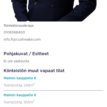
Toimistovuokraus
0108368400
info.fi@cushwake.com
Pohjakuvat / Esitteet
Ei ole saatavilla
Kiinteistön muut vapaat tilat
Malmin kauppatie 8
2
Toimistotila, 249m
Malmin kauppatie 8
2
Toimistotila, 953m