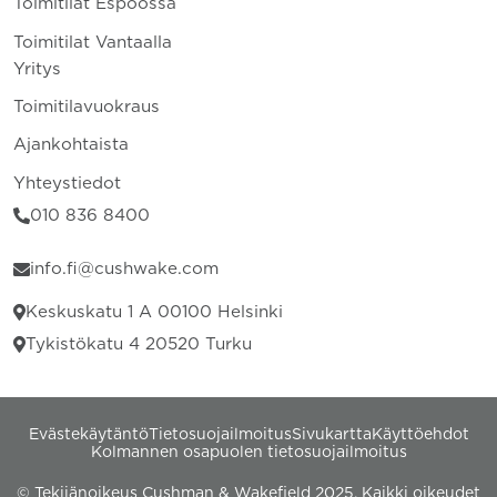
Toimitilat Espoossa
Toimitilat Vantaalla
Yritys
Toimitilavuokraus
Ajankohtaista
Yhteystiedot
010 836 8400
info.fi@cushwake.com
Keskuskatu 1 A 00100 Helsinki
Tykistökatu 4 20520 Turku
Evästekäytäntö
Tietosuojailmoitus
Sivukartta
Käyttöehdot
Kolmannen osapuolen tietosuojailmoitus
© Tekijänoikeus Cushman & Wakefield 2025. Kaikki oikeudet