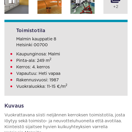
+2
Toimistotila
Malmin kauppatie 8
Helsinki 00700
Kaupunginosa: Malmi
2
Pinta-ala: 249 m
Kerros: 4. kerros
Vapautuu: Heti vapaa
Rakennusvuosi: 1987
2
Vuokraluokka: 11-15 €/m
Kuvaus
Vuokrattavana siisti neljännen kerroksen toimistotila, josta
löytyy sekä toimisto- ja neuvotteluhuoneita että avotilaa.
Kiinteistö sijaitsee hyvien kulkuyhteyksien varrella