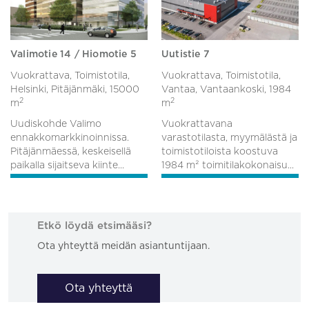
Valimotie 14 / Hiomotie 5
Uutistie 7
Vuokrattava, Toimistotila,
Vuokrattava, Toimistotila,
Helsinki, Pitäjänmäki,
15000
Vantaa, Vantaankoski,
1984
2
2
m
m
Uudiskohde Valimo
Vuokrattavana
ennakkomarkkinoinnissa.
varastotilasta, myymälästä ja
Pitäjänmäessä, keskeisellä
toimistotiloista koostuva
paikalla sijaitseva kiinte...
1984 m² toimitilakokonaisu...
Etkö löydä etsimääsi?
Ota yhteyttä meidän asiantuntijaan.
Ota yhteyttä