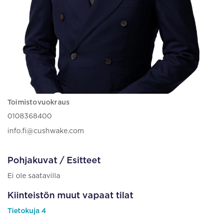
Toimistovuokraus
0108368400
info.fi@cushwake.com
Pohjakuvat / Esitteet
Ei ole saatavilla
Kiinteistön muut vapaat tilat
Tietokuja 4