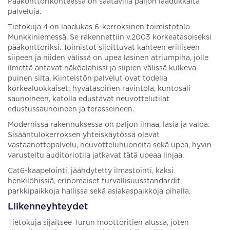
Pääkonttorikohteessa on saatavilla paljon laadukkaita
palveluja.
Tietokuja 4 on laadukas 6-kerroksinen toimistotalo
Munkkiniemessä. Se rakennettiin v.2003 korkeatasoiseksi
pääkonttoriksi. Toimistot sijoittuvat kahteen erilliseen
siipeen ja niiden välissä on upea lasinen atriumpiha, jolle
ilmettä antavat näköalahissi ja siipien välissä kulkeva
puinen silta. Kiinteistön palvelut ovat todella
korkealuokkaiset: hyvätasoinen ravintola, kuntosali
saunoineen, katolla edustavat neuvottelutilat
edustussaunoineen ja terasseineen.
Modernissa rakennuksessa on paljon ilmaa, lasia ja valoa.
Sisääntulokerroksen yhteiskäytössä olevat
vastaanottopalvelu, neuvotteluhuoneita sekä upea, hyvin
varusteltu auditoriotila jatkavat tätä upeaa linjaa.
Cat6-kaapelointi, jäähdytetty ilmastointi, kaksi
henkilöhissiä, erinomaiset turvallisuusstandardit,
parkkipaikkoja hallissa sekä asiakaspaikkoja pihalla.
Liikenneyhteydet
Tietokuja sijaitsee Turun moottoritien alussa, joten