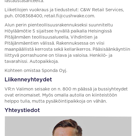
lastaustasanteelta.
Liiketilojen vuokraus ja tiedustelut: C&W Retail Services,
puh. 0108368400, retail.fi@cushwake.com.
Alun perin pienteollisuusrakennukseksi suunniteltu
Höyläämötie 5 sijaitsee hyvällä paikalla Helsingissä
Pitäjänmäen teollisuusalueella, Vihdintien ja
Pitäjänmäentien välissä. Rakennuksessa on viisi
maanpäällistä kerrosta sekä kellarikerros. Pääsisäänkäyntiin
liittyvä porrashuone on tilava ja valoisa. Henkilö- ja
tavarahissi. Autopaikkoja.
Kohteen omistaa Sponda Oyj.
Liikenneyhteydet
VR:n Valimon seisake on n. 800 m päässä ja bussiyhteydet
ovat erinomaiset. Myös omalla autolla on kiinteistöön
helppo tulla, mutta pysäköintipaikkoja on vähän.
Yhteystiedot