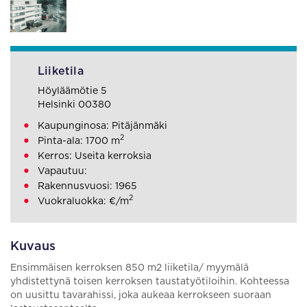
Liiketila
Höyläämötie 5
Helsinki 00380
Kaupunginosa: Pitäjänmäki
2
Pinta-ala: 1700 m
Kerros: Useita kerroksia
Vapautuu:
Rakennusvuosi: 1965
2
Vuokraluokka: €/m
Kuvaus
Ensimmäisen kerroksen 850 m2 liiketila/ myymälä
yhdistettynä toisen kerroksen taustatyötiloihin. Kohteessa
on uusittu tavarahissi, joka aukeaa kerrokseen suoraan