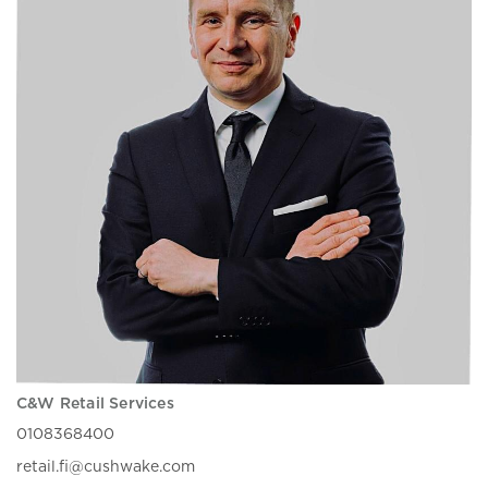
C&W Retail Services
0108368400
retail.fi@cushwake.com