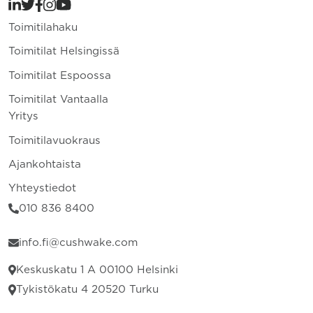
Toimitilahaku
Toimitilat Helsingissä
Toimitilat Espoossa
Toimitilat Vantaalla
Yritys
Toimitilavuokraus
Ajankohtaista
Yhteystiedot
010 836 8400
info.fi@cushwake.com
Keskuskatu 1 A 00100 Helsinki
Tykistökatu 4 20520 Turku