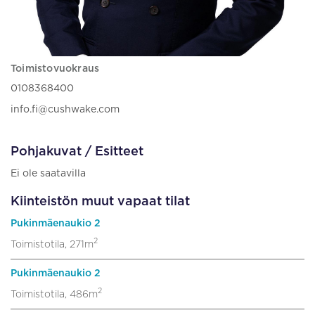
Toimistovuokraus
0108368400
info.fi@cushwake.com
Pohjakuvat / Esitteet
Ei ole saatavilla
Kiinteistön muut vapaat tilat
Pukinmäenaukio 2
2
Toimistotila, 271m
Pukinmäenaukio 2
2
Toimistotila, 486m