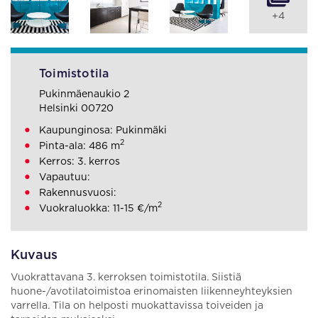
+4
Toimistotila
Pukinmäenaukio 2
Helsinki 00720
Kaupunginosa: Pukinmäki
2
Pinta-ala: 486 m
Kerros: 3. kerros
Vapautuu:
Rakennusvuosi:
2
Vuokraluokka: 11-15 €/m
Kuvaus
Vuokrattavana 3. kerroksen toimistotila. Siistiä
huone-/avotilatoimistoa erinomaisten liikenneyhteyksien
varrella. Tila on helposti muokattavissa toiveiden ja