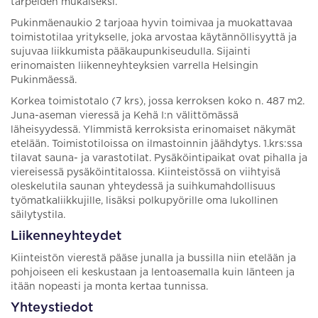
tarpeiden mukaiseksi.
Pukinmäenaukio 2 tarjoaa hyvin toimivaa ja muokattavaa
toimistotilaa yritykselle, joka arvostaa käytännöllisyyttä ja
sujuvaa liikkumista pääkaupunkiseudulla. Sijainti
erinomaisten liikenneyhteyksien varrella Helsingin
Pukinmäessä.
Korkea toimistotalo (7 krs), jossa kerroksen koko n. 487 m2.
Juna-aseman vieressä ja Kehä I:n välittömässä
läheisyydessä. Ylimmistä kerroksista erinomaiset näkymät
etelään. Toimistotiloissa on ilmastoinnin jäähdytys. 1.krs:ssa
tilavat sauna- ja varastotilat. Pysäköintipaikat ovat pihalla ja
viereisessä pysäköintitalossa. Kiinteistössä on viihtyisä
oleskelutila saunan yhteydessä ja suihkumahdollisuus
työmatkaliikkujille, lisäksi polkupyörille oma lukollinen
säilytystila.
Liikenneyhteydet
Kiinteistön vierestä pääse junalla ja bussilla niin etelään ja
pohjoiseen eli keskustaan ja lentoasemalla kuin länteen ja
itään nopeasti ja monta kertaa tunnissa.
Yhteystiedot