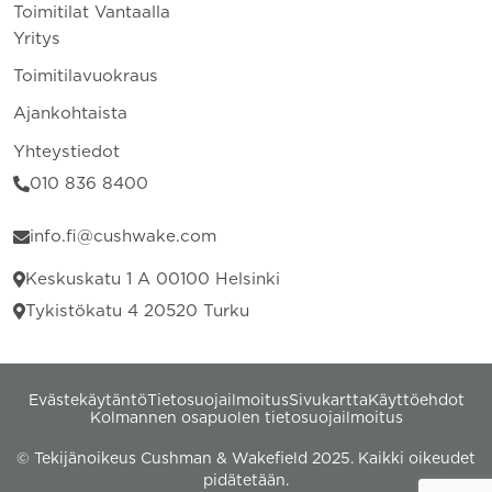
Toimitilat Vantaalla
Yritys
Toimitilavuokraus
Ajankohtaista
Yhteystiedot
010 836 8400
info.fi@cushwake.com
Keskuskatu 1 A 00100 Helsinki
Tykistökatu 4 20520 Turku
Evästekäytäntö
Tietosuojailmoitus
Sivukartta
Käyttöehdot
Kolmannen osapuolen tietosuojailmoitus
© Tekijänoikeus Cushman & Wakefield 2025. Kaikki oikeudet
pidätetään.