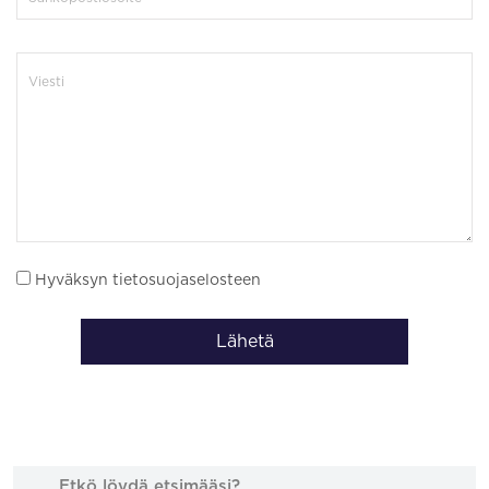
Hyväksyn tietosuojaselosteen
Lähetä
Etkö löydä etsimääsi?