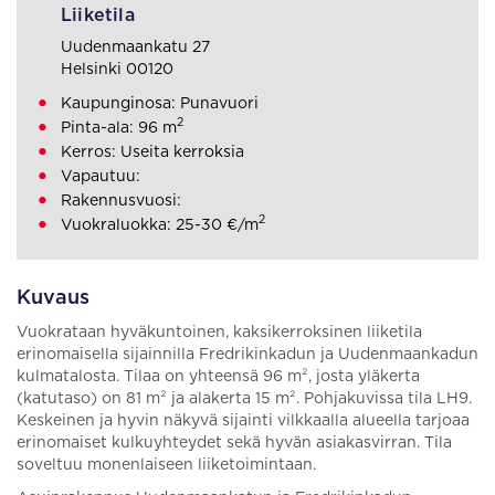
Liiketila
Uudenmaankatu 27
Helsinki 00120
Kaupunginosa: Punavuori
2
Pinta-ala: 96 m
Kerros: Useita kerroksia
Vapautuu:
Rakennusvuosi:
2
Vuokraluokka: 25-30 €/m
Kuvaus
Vuokrataan hyväkuntoinen, kaksikerroksinen liiketila
erinomaisella sijainnilla Fredrikinkadun ja Uudenmaankadun
kulmatalosta. Tilaa on yhteensä 96 m², josta yläkerta
(katutaso) on 81 m² ja alakerta 15 m². Pohjakuvissa tila LH9.
Keskeinen ja hyvin näkyvä sijainti vilkkaalla alueella tarjoaa
erinomaiset kulkuyhteydet sekä hyvän asiakasvirran. Tila
soveltuu monenlaiseen liiketoimintaan.