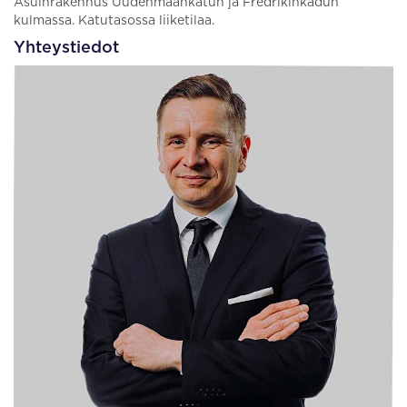
Asuinrakennus Uudenmaankatun ja Fredrikinkadun
kulmassa. Katutasossa liiketilaa.
Yhteystiedot