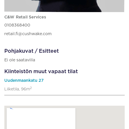
C&W Retail Services
0108368400
retail.fi@cushwake.com
Pohjakuvat / Esitteet
Ei ole saatavilla
Kiinteistön muut vapaat tilat
Uudenmaankatu 27
2
Liiketila, 96m