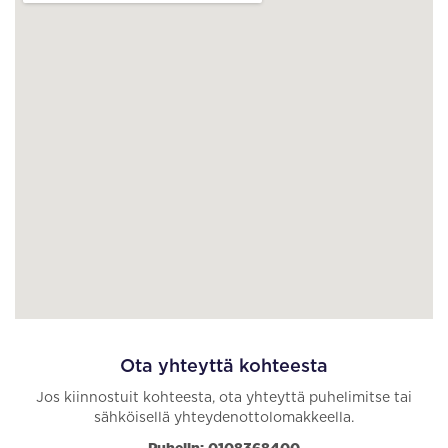
Ota yhteyttä kohteesta
Jos kiinnostuit kohteesta, ota yhteyttä puhelimitse tai
sähköisellä yhteydenottolomakkeella.
Puhelin: 0108368400