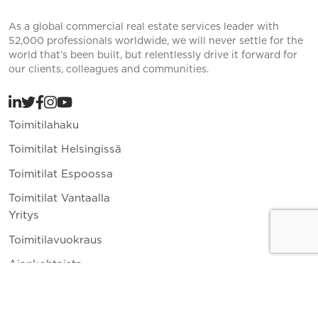
As a global commercial real estate services leader with
52,000 professionals worldwide, we will never settle for the
world that’s been built, but relentlessly drive it forward for
our clients, colleagues and communities.
Toimitilahaku
Toimitilat Helsingissä
Toimitilat Espoossa
Toimitilat Vantaalla
Yritys
Toimitilavuokraus
Ajankohtaista
Yhteystiedot
010 836 8400