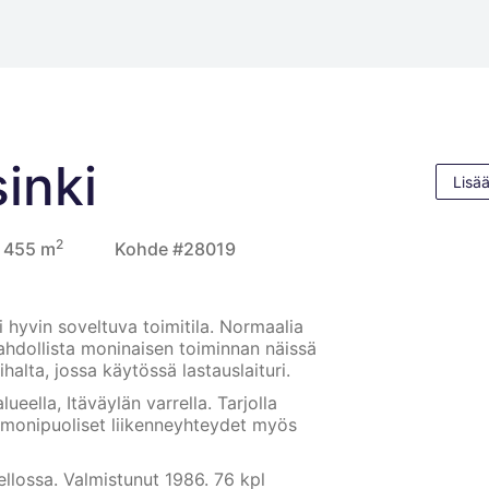
sinki
Lisää
2
, 455 m
Kohde #28019
 hyvin soveltuva toimitila. Normaalia
ahdollista moninaisen toiminnan näissä
halta, jossa käytössä lastauslaituri.
ueella, Itäväylän varrella. Tarjolla
n monipuoliset liikenneyhteydet myös
ellossa. Valmistunut 1986. 76 kpl