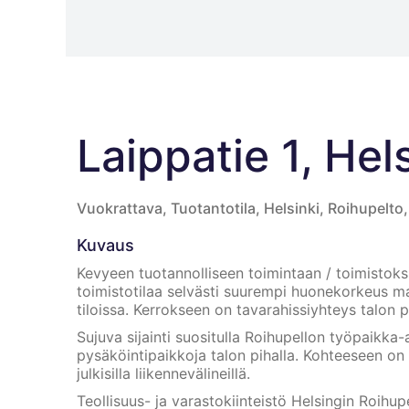
Laippatie 1, Hel
Vuokrattava, Tuotantotila, Helsinki, Roihupelto
Kuvaus
Kevyeen tuotannolliseen toimintaan / toimistoksi
toimistotilaa selvästi suurempi huonekorkeus m
tiloissa. Kerrokseen on tavarahissiyhteys talon pi
Sujuva sijainti suositulla Roihupellon työpaikka-al
pysäköintipaikkoja talon pihalla. Kohteeseen o
julkisilla liikennevälineillä.
Teollisuus- ja varastokiinteistö Helsingin Roihup