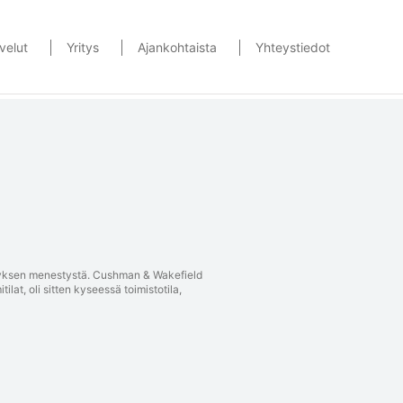
velut
Yritys
Ajankohtaista
Yhteystiedot
rityksen menestystä. Cushman & Wakefield
tilat, oli sitten kyseessä toimistotila,