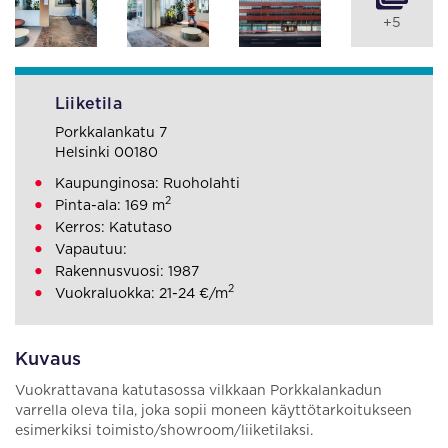
+5
Liiketila
Porkkalankatu 7
Helsinki 00180
Kaupunginosa: Ruoholahti
2
Pinta-ala: 169 m
Kerros: Katutaso
Vapautuu:
Rakennusvuosi: 1987
2
Vuokraluokka: 21-24 €/m
Kuvaus
Vuokrattavana katutasossa vilkkaan Porkkalankadun
varrella oleva tila, joka sopii moneen käyttötarkoitukseen
esimerkiksi toimisto/showroom/liiketilaksi.