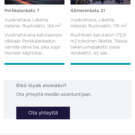
Porkkalankatu 7
Itämerenkatu 21
Vuokrattava, Liiketila,
Vuokrattava, Liiketila,
2
2
Helsinki, Ruoholahti,
169 m
Helsinki, Ruoholahti,
176 m
Vuokrattavana katutasossa
Ruohiksen katutason 172,9
vilkkaan Porkkalankadun
m2 kokoinen liiketila. Tilassa
varrella oleva tila, joka sopii
takahuonepaketti, jossa
moneen käyttötar...
minikeittö, wc sek...
Etkö löydä etsimääsi?
Ota yhteyttä meidän asiantuntijaan.
Ota yhteyttä