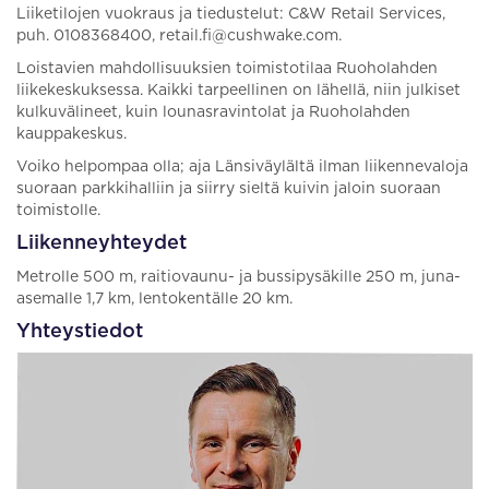
Liiketilojen vuokraus ja tiedustelut: C&W Retail Services,
puh. 0108368400, retail.fi@cushwake.com.
Loistavien mahdollisuuksien toimistotilaa Ruoholahden
liikekeskuksessa. Kaikki tarpeellinen on lähellä, niin julkiset
kulkuvälineet, kuin lounasravintolat ja Ruoholahden
kauppakeskus.
Voiko helpompaa olla; aja Länsiväylältä ilman liikennevaloja
suoraan parkkihalliin ja siirry sieltä kuivin jaloin suoraan
toimistolle.
Liikenneyhteydet
Metrolle 500 m, raitiovaunu- ja bussipysäkille 250 m, juna-
asemalle 1,7 km, lentokentälle 20 km.
Yhteystiedot