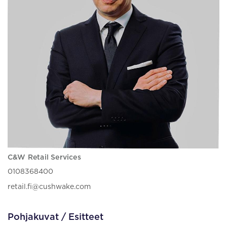
C&W Retail Services
0108368400
retail.fi@cushwake.com
Pohjakuvat / Esitteet