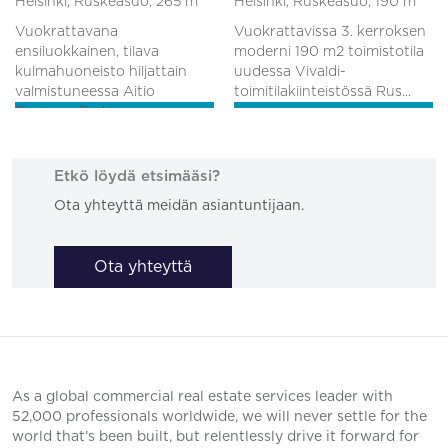
Helsinki, Ruskeasuo,
265 m
Helsinki, Ruskeasuo,
190 m
Vuokrattavana
Vuokrattavissa 3. kerroksen
ensiluokkainen, tilava
moderni 190 m2 toimistotila
kulmahuoneisto hiljattain
uudessa Vivaldi-
valmistuneessa Aitio
toimitilakiinteistössä Rus...
Business Parkiss...
Etkö löydä etsimääsi?
Ota yhteyttä meidän asiantuntijaan.
Ota yhteyttä
As a global commercial real estate services leader with
52,000 professionals worldwide, we will never settle for the
world that’s been built, but relentlessly drive it forward for