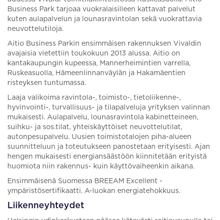
Business Park tarjoaa vuokralaisilleen kattavat palvelut
kuten aulapalvelun ja lounasravintolan sekä vuokrattavia
neuvottelutiloja.
Aitio Business Parkin ensimmäisen rakennuksen Vivaldin
avajaisia vietettiin toukokuun 2013 alussa. Aitio on
kantakaupungin kupeessa, Mannerheimintien varrella,
Ruskeasuolla, Hämeenlinnanväylän ja Hakamäentien
risteyksen tuntumassa.
Laaja valikoima ravintola-, toimisto-, tietoliikenne-,
hyvinvointi-, turvallisuus- ja tilapalveluja yrityksen valinnan
mukaisesti. Aulapalvelu, lounasravintola kabinetteineen,
suihku- ja sos.tilat, yhteiskäyttöiset neuvottelutilat,
autonpesupalvelu. Uusien toimistotalojen piha-alueen
suunnitteluun ja toteutukseen panostetaan erityisesti. Ajan
hengen mukaisesti energiansäästöön kiinnitetään erityistä
huomiota niin rakennus- kuin käyttövaiheenkin aikana.
Ensimmäisenä Suomessa BREEAM Excellent -
ympäristösertifikaatti. A-luokan energiatehokkuus.
Liikenneyhteydet