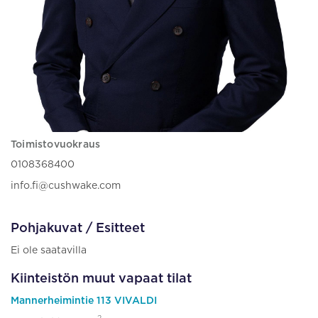
Toimistovuokraus
0108368400
info.fi@cushwake.com
Pohjakuvat / Esitteet
Ei ole saatavilla
Kiinteistön muut vapaat tilat
Mannerheimintie 113 VIVALDI