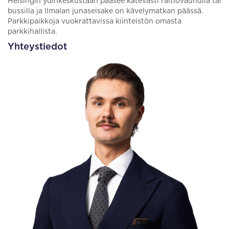
Helsingin ydinkeskustaan pääsee kätevästi raitiovaunulla tai
bussilla ja Ilmalan junaseisake on kävelymatkan päässä.
Parkkipaikkoja vuokrattavissa kiinteistön omasta
parkkihallista.
Yhteystiedot