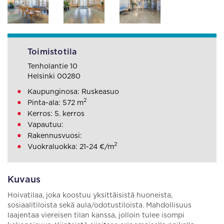
Toimistotila
Tenholantie 10
Helsinki 00280
Kaupunginosa: Ruskeasuo
2
Pinta-ala: 572 m
Kerros: 5. kerros
Vapautuu:
Rakennusvuosi:
2
Vuokraluokka: 21-24 €/m
Kuvaus
Hoivatilaa, joka koostuu yksittäisistä huoneista,
sosiaalitiloista sekä aula/odotustiloista. Mahdollisuus
laajentaa viereisen tilan kanssa, jolloin tulee isompi