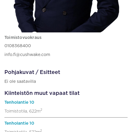
Toimistovuokraus
0108368400
info.fi@cushwake.com
Pohjakuvat / Esitteet
Ei ole saatavilla
Kiinteistön muut vapaat tilat
Tenholantie 10
2
Toimistotila, 622m
Tenholantie 10
2