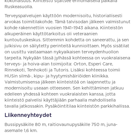
kokonaisuus. Kiinteistö sijaitsee erinomaisella paikalla
Ruskeasuolla.
Terveyspalvelujen käyttöön modernisoitu, historiallisesti
arvokas toimitilakohde. Tämä talvisodan jälkeen valmistunut
kohde rakennettiin vuosien 1941–1943 aikana. Kiinteistön
alkuperäinen käyttötarkoitus oli veteraanien
kuntoutuskeskus. Sittemmin kohdetta on saneerattu, ja sen
julkisivu on säilytetty perinteitä kunnioittaen. Myös sisätilat
on uusittu vastaamaan nykyaikaisen terveydenhuollon
tarpeita. Nykyään tässä jylhässä kohteessa on vuokralaisena
terveys- ja hoiva-alan toimijoita: Orton, Esperi Care,
Rinnekoti, Tenhokoti ja Tutoris. Lisäksi kohteessa toimii
HUSin silmä-, kipu- ja hyytymishäiriöiden klinikka.
Valmistumisensa jälkeen kiinteistöä on laajennettu ja
modernisoitu useaan otteeseen. Sen kehittäminen jatkuu
edelleen yhdessä kohteen vuokralaisten kanssa, jotta
kiinteistö palvelisi käyttäjiään parhaalla mahdollisella
tavalla jatkossakin. Pysäköintitilaa kiinteistön parkkihallissa.
Liikenneyhteydet
Bussipysäkille 80 m, raitiovaunupysäkille 750 m, juna-
asemalle 1,6 km.