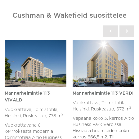
Cushman & Wakefield suosittelee
Mannerheimintie 113
Mannerheimintie 113 VERDI
VIVALDI
Vuokrattava, Toimistotila,
2
Helsinki, Ruskeasuo,
672 m
Vuokrattava, Toimistotila,
2
Helsinki, Ruskeasuo,
778 m
Vapaana koko 3. kerros Aitio
Business Park Verdissä.
Vuokrattavana 6.
Hissiaula huomioiden koko
kerrroksesta modernia
kerros 666,5 m2. Til...
toimistotilaa Aitio Business