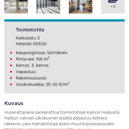
+8
Toimistotila
Kaikukatu 3
Helsinki 00530
Kaupunginosa: Sörnäinen
2
Pinta-ala: 156 m
Kerros: 3. kerros
Vapautuu:
Rakennusvuosi:
2
Vuokraluokka: 25-30 €/m
Kuvaus
Vuokrattavana saneerattua toimistotilaa Kallion Haikusta.
Haikun vahvan ulkokuoren sisältä paljastuu ketterä
rakenne, joka mahdollistaa aidon muuntojoustavuuden.