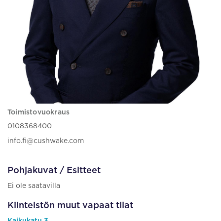
Toimistovuokraus
0108368400
info.fi@cushwake.com
Pohjakuvat / Esitteet
Ei ole saatavilla
Kiinteistön muut vapaat tilat
Kaikukatu 3