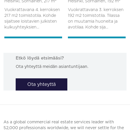
Helsinki, Sörnäinen,
217 m
Helsinki, Sörnäinen,
192 m
Vuokrattavana 4. kerroksen
Vuokrattavana 3. kerroksen
217 m2 toimistotila. Kohde
192 m2 toimistotila. Tilassa
sijaitsee loistavien julkisten
on muutamia huoneita ja
kulkuyhteyksien...
avotilaa. Kohde sija...
Etkö löydä etsimääsi?
Ota yhteyttä meidän asiantuntijaan.
Ota yhteyttä
As a global commercial real estate services leader with
52,000 professionals worldwide, we will never settle for the