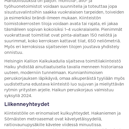
Mahdollisuuksia on paljon: monitila-, avo- ja
työhuonetoimistot voidaan suunnitella ja toteuttaa jopa
sisustusvalintoihin saakka vuokralaisen tarpeiden, toiveiden
ja esimerkiksi brändi-ilmeen mukaan. Kiinteistön
toimistokerrosten tiloja voidaan avata tai rajata, eli jakaa
täsmälleen sopivan kokoisiksi 1–4 vuokralaiselle. Pienimmät
vuokrattavat toimitilat ovat pinta-alaltaan 150 neliötä ja
suurimmat, koko kerroksen kattavat tilat, 650 neliömetriä.
Myös eri kerroksissa sijaitsevien tilojen joustava yhdistely
onnistuu.
Helsingin Kallion Kaikukadulla sijaitseva toimitilakiinteistö
Haiku yhdistää ainutlaatuisella tavalla menneen historiansa
uuteen, moderniin tunnelmaan. Kunnianhimoisen
peruskorjauksen läpikäyvä, omaa alkuperäistä tyyliään myös
uudistettuna edustava kiinteistö luo sujuvan ja miellyttävän
rytmin yritysten arjelle. Haikun peruskorjaus valmistuu
syksyllä 2024.
Liikenneyhteydet
Kiinteistölle on erinomaiset kulkuyhteydet. Hakaniemen ja
Sörnäisten metroasemat ovat kävelyetäisyydellä,
raitiovaunupysäkille kävelee viidessä minuutissa.