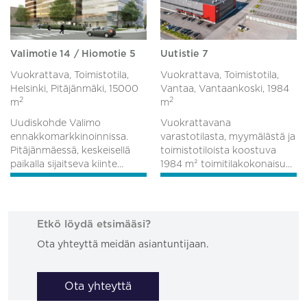
Valimotie 14 / Hiomotie 5
Uutistie 7
Vuokrattava, Toimistotila,
Vuokrattava, Toimistotila,
Helsinki, Pitäjänmäki,
15000
Vantaa, Vantaankoski,
1984
2
2
m
m
Uudiskohde Valimo
Vuokrattavana
ennakkomarkkinoinnissa.
varastotilasta, myymälästä ja
Pitäjänmäessä, keskeisellä
toimistotiloista koostuva
paikalla sijaitseva kiinte...
1984 m² toimitilakokonaisu...
Etkö löydä etsimääsi?
Ota yhteyttä meidän asiantuntijaan.
Ota yhteyttä