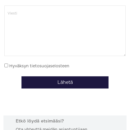
Hyväksyn tietosuojaselosteen
Lähetä
Etkö löydä etsimääsi?
Ota yhteyttä meidän asiantuntijaan.