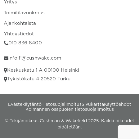
Yritys
Toimitilavuokraus
Ajankohtaista
Yhteystiedot
010 836 8400
info.fi@cushwake.com
Keskuskatu 1 A 00100 Helsinki
Tykistökatu 4 20520 Turku
Evästekäytäntö
Tietosuojailmoitus
Sivukartta
Käyttöehdot
Kolmannen osapuolen tietosuojailmoitus
© Tekijänoikeus Cushman & Wakefield 2025. Kaikki oikeudet
pidätetään.