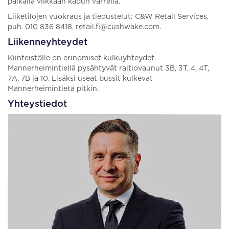
paikalla vilkkaan kadun varrella.
Liiketilojen vuokraus ja tiedustelut: C&W Retail Services,
puh. 010 836 8418, retail.fi@cushwake.com.
Liikenneyhteydet
Kiinteistölle on erinomiset kulkuyhteydet.
Mannerheimintiellä pysähtyvät raitiovaunut 3B, 3T, 4, 4T,
7A, 7B ja 10. Lisäksi useat bussit kulkevat
Mannerheimintietä pitkin.
Yhteystiedot