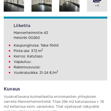
+6
Liiketila
Mannerheimintie 43
Helsinki 00260
Kaupunginosa: Taka-Töölö
2
Pinta-ala: 372 m
Kerros: Katutaso
Vapautuu:
Rakennusvuosi:
2
Vuokraluokka: 21-24 €/m
Kuvaus
Vuokrattavana kulmaliiketila erinomaisten yhteyksien
varrella Mannerheimintiellä. Tilaa 296 m2 katutasossa + 76
m2 kellarissa esim. varastoksi. Tilat sijaitsevat näkyvällä