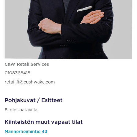
C&W Retail Services
0108368418
retail.fi@cushwake.com
Pohjakuvat / Esitteet
Ei ole saatavilla
Kiinteistön muut vapaat tilat
Mannerheimintie 43