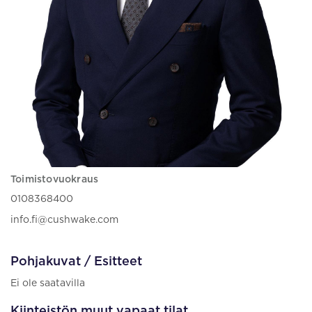
Toimistovuokraus
0108368400
info.fi@cushwake.com
Pohjakuvat / Esitteet
Ei ole saatavilla
Kiinteistön muut vapaat tilat