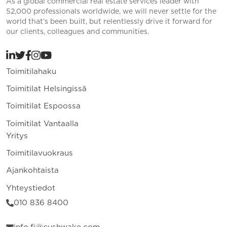
As a global commercial real estate services leader with
52,000 professionals worldwide, we will never settle for the
world that’s been built, but relentlessly drive it forward for
our clients, colleagues and communities.
Toimitilahaku
Toimitilat Helsingissä
Toimitilat Espoossa
Toimitilat Vantaalla
Yritys
Toimitilavuokraus
Ajankohtaista
Yhteystiedot
010 836 8400