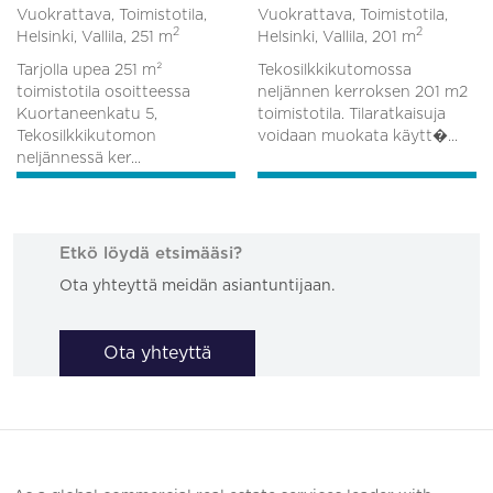
Vuokrattava, Toimistotila,
Vuokrattava, Toimistotila,
2
2
Helsinki, Vallila,
251 m
Helsinki, Vallila,
201 m
Tarjolla upea 251 m²
Tekosilkkikutomossa
toimistotila osoitteessa
neljännen kerroksen 201 m2
Kuortaneenkatu 5,
toimistotila. Tilaratkaisuja
Tekosilkkikutomon
voidaan muokata käytt�...
neljännessä ker...
Etkö löydä etsimääsi?
Ota yhteyttä meidän asiantuntijaan.
Ota yhteyttä