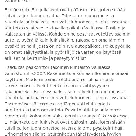
vaatimuksia.
Elimäenkatu 5:n julkisivut ovat pääosin lasia, joten sisään
tulvii paljon luonnonvaloa. Talossa on muun muassa
ravintola, aulapalvelu, neuvotteluhuoneet ja edustussaunat.
Kiinteistö sijaitsee loistavalla paikalla Vallilassa, Pasilan ja
Kalasataman välissä. Kohde on helposti saavutettavissa niin
autolla, pyörällä kuin julkisillakin. Talossa on oma lämmin
pysäköintihalli, jossa on noin 150 autopaikkaa. Polkupyörille
on omat säilytystilat, ja pyöräilijöitä varten on käytössä
erilliset pukeutumis- ja peseytymistilat.
Laadukas pääkonttoritasoinen kiinteistö Vallilassa,
valmistunut v.2002. Rakennettu aikoinaan Soneralle omaan
käyttöön. Moderni toimistotalo pitää sisällään kaikki
tarvitsemasi palvelut henkilökunnan viihtyvyyden
takaamiseksi. Businesspark-tason palvelut, muun muassa
ravintola, aulapalvelu, neuvotteluhuoneet ja edustussaunat.
Ensimmäisessä kerroksessa 13 neuvotteluhuonetta,
auditorio ja lounasravintola. Ravintolatilat ja aulakerros
remontoitu kokonaan. Kaksi edustussaunaa 6. kerroksessa.
Elimäenkatu 5:n julkisivut ovat pääosin lasia, joten sisään
tulvii paljon luonnonvaloa. Maan alla oma pysäköintihalli.
Erinomainen sijainti Sturenkadun läheisyydessä, hyvien