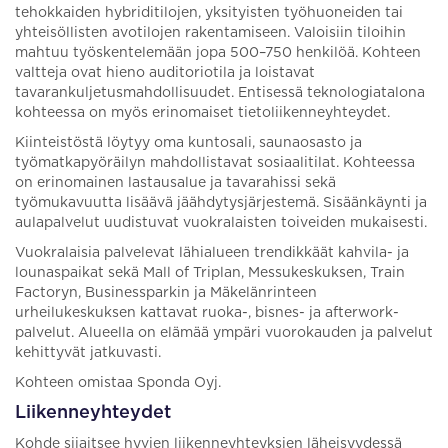
tehokkaiden hybriditilojen, yksityisten työhuoneiden tai
yhteisöllisten avotilojen rakentamiseen. Valoisiin tiloihin
mahtuu työskentelemään jopa 500–750 henkilöä. Kohteen
valtteja ovat hieno auditoriotila ja loistavat
tavarankuljetusmahdollisuudet. Entisessä teknologiatalona
kohteessa on myös erinomaiset tietoliikenneyhteydet.
Kiinteistöstä löytyy oma kuntosali, saunaosasto ja
työmatkapyöräilyn mahdollistavat sosiaalitilat. Kohteessa
on erinomainen lastausalue ja tavarahissi sekä
työmukavuutta lisäävä jäähdytysjärjestemä. Sisäänkäynti ja
aulapalvelut uudistuvat vuokralaisten toiveiden mukaisesti.
Vuokralaisia palvelevat lähialueen trendikkäät kahvila- ja
lounaspaikat sekä Mall of Triplan, Messukeskuksen, Train
Factoryn, Businessparkin ja Mäkelänrinteen
urheilukeskuksen kattavat ruoka-, bisnes- ja afterwork-
palvelut. Alueella on elämää ympäri vuorokauden ja palvelut
kehittyvät jatkuvasti.
Kohteen omistaa Sponda Oyj.
Liikenneyhteydet
Kohde sijaitsee hyvien liikenneyhteyksien läheisyydessä