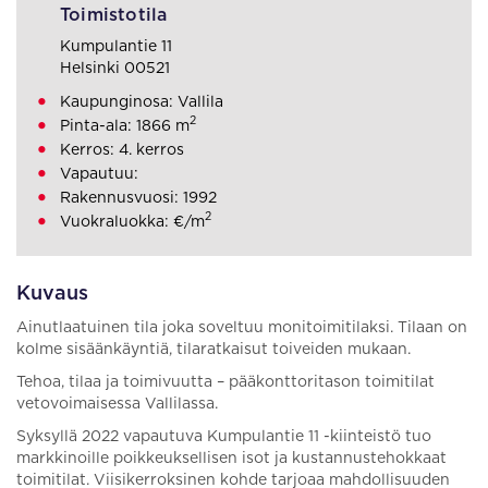
Toimistotila
Kumpulantie 11
Helsinki 00521
Kaupunginosa: Vallila
2
Pinta-ala: 1866 m
Kerros: 4. kerros
Vapautuu:
Rakennusvuosi: 1992
2
Vuokraluokka: €/m
Kuvaus
Ainutlaatuinen tila joka soveltuu monitoimitilaksi. Tilaan on
kolme sisäänkäyntiä, tilaratkaisut toiveiden mukaan.
Tehoa, tilaa ja toimivuutta – pääkonttoritason toimitilat
vetovoimaisessa Vallilassa.
Syksyllä 2022 vapautuva Kumpulantie 11 -kiinteistö tuo
markkinoille poikkeuksellisen isot ja kustannustehokkaat
toimitilat. Viisikerroksinen kohde tarjoaa mahdollisuuden