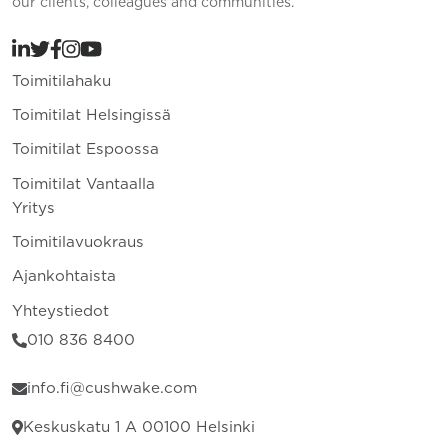
our clients, colleagues and communities.
Toimitilahaku
Toimitilat Helsingissä
Toimitilat Espoossa
Toimitilat Vantaalla
Yritys
Toimitilavuokraus
Ajankohtaista
Yhteystiedot
010 836 8400
info.fi@cushwake.com
Keskuskatu 1 A 00100 Helsinki