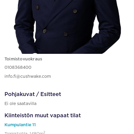
Toimistovuokraus
0108368400
info.fi@cushwake.com
Pohjakuvat / Esitteet
Ei ole saatavilla
Kiinteistön muut vapaat tilat
Kumpulantie 11
2
Toimistotila, 1480m