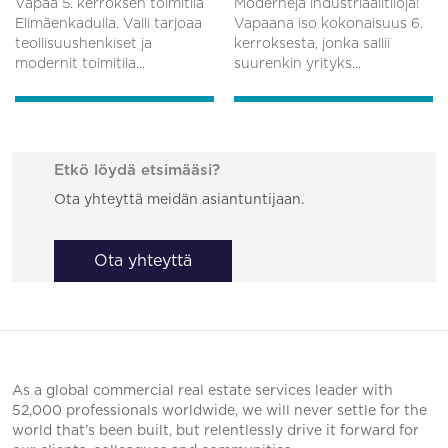
Vapaa 5. kerroksen toimitila
Moderneja industriaalitiloja!
Elimäenkadulla. Valli tarjoaa
Vapaana iso kokonaisuus 6.
teollisuushenkiset ja
kerroksesta, jonka sallii
modernit toimitila...
suurenkin yrityks...
Etkö löydä etsimääsi?
Ota yhteyttä meidän asiantuntijaan.
Ota yhteyttä
As a global commercial real estate services leader with
52,000 professionals worldwide, we will never settle for the
world that’s been built, but relentlessly drive it forward for