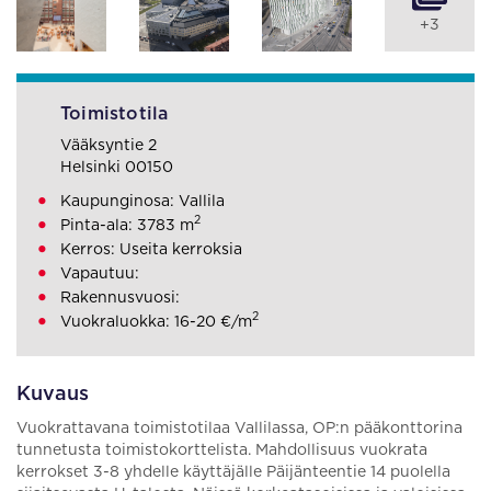
+3
Toimistotila
Vääksyntie 2
Helsinki 00150
Kaupunginosa: Vallila
2
Pinta-ala: 3783 m
Kerros: Useita kerroksia
Vapautuu:
Rakennusvuosi:
2
Vuokraluokka: 16-20 €/m
Kuvaus
Vuokrattavana toimistotilaa Vallilassa, OP:n pääkonttorina
tunnetusta toimistokorttelista. Mahdollisuus vuokrata
kerrokset 3-8 yhdelle käyttäjälle Päijänteentie 14 puolella