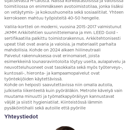
sijaitsevasta H-talosta. Näissä korkeatasoisissa ja valoisissa
toimitilossa on enimmäkseen avotoimistotilaa, jonka lisäksi
on vetäytymis- ja kokoushuoneita sekä sosiaalitilat. Yhteen
kerrokseen mahtuu työpisteitä 40-50 hengelle.
Vallila-kortteli on moderni, vuosina 2015-2017 valmistunut
JKMM Arkkitehtien suunnittelemana ja mm. LEED Gold -
sertifikaatilla palkittu toimistorakennus. Arkkitehtonisesti
upeat tilat ovat avaria ja valoisia, ja materiaalit parhaita
mahdollisia. Kohde on 2024 alkaen hiilineutraali
Palvelut rakennuksessa ovat erinomaiset, joista
esimerkkeinä lounasravintoloita löytyy useita, aulapalvelu ja
neuvotteluhuoneet ovat tasokkaita sekä myös työterveys-,
kuntosali-, hieronta- ja kampaamopalvelut ovat
työntekijöiden käytettävissä.
Kohde on helposti saavutettavissa niin omalla autolla,
julkisella liikenteellä kuin pyörälläkin. Metrolle kävelyä vain
muutama minuutti ja työmatkapyöräilyyn kannustavat
väljät ja siistit hygieniatilat. Kiinteistössä lämmin
pysäköintihalli sekä autoille että pyörille
Yhteystiedot