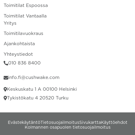
Toimitilat Espoossa
Toimitilat Vantaalla
Yritys
Toimitilavuokraus
Ajankohtaista
Yhteystiedot
010 836 8400
info.fi@cushwake.com
Keskuskatu 1 A 00100 Helsinki
Tykistökatu 4 20520 Turku
Evästekäytäntö
Tietosuojailmoitus
Sivukartta
Käyttöehdot
Kolmannen osapuolen tietosuojailmoitus