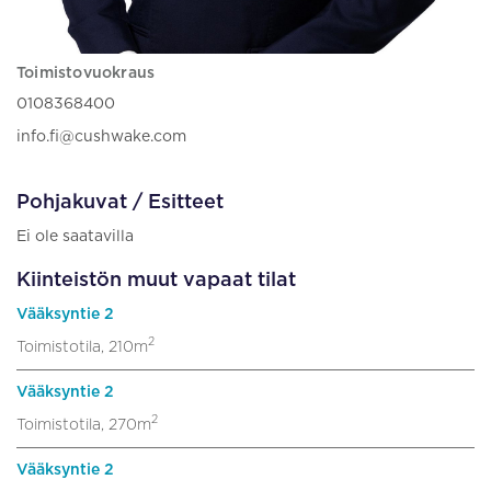
Toimistovuokraus
0108368400
info.fi@cushwake.com
Pohjakuvat / Esitteet
Ei ole saatavilla
Kiinteistön muut vapaat tilat
Vääksyntie 2
2
Toimistotila, 210m
Vääksyntie 2
2
Toimistotila, 270m
Vääksyntie 2