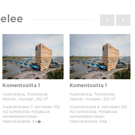
elee
Komentosilta 1
Komentosilta 1
Vuokrattava, Toimistotila,
Vuokrattava, Toimistotila,
2
2
Helsinki, Vuosaari,
252 m
Helsinki, Vuosaari,
252 m
Vuokrattavana 11. kerroksen 252
Vuokrattavana 6. kerroksen 252
m2 toimistotila. Pohjakuva
m2 toimistotila. Pohjakuva
esimerkkikerroksen
esimerkkikerroksen
tilasovituksesta. Sis�...
tilasovituksesta. Sisä...