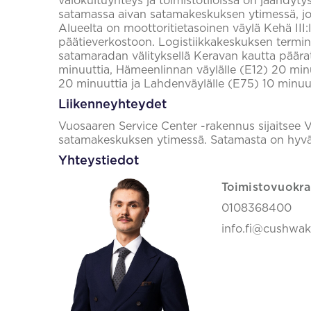
valokuituyhteys ja toimistotiloissa on jäähdytys
satamassa aivan satamakeskuksen ytimessä, j
Alueelta on moottoritietasoinen väylä Kehä III
päätieverkostoon. Logistiikkakeskuksen terminaa
satamaradan välityksellä Keravan kautta päära
minuuttia, Hämeenlinnan väylälle (E12) 20 min
20 minuuttia ja Lahdenväylälle (E75) 10 minuutt
Liikenneyhteydet
Vuosaaren Service Center -rakennus sijaitsee
satamakeskuksen ytimessä. Satamasta on hyv
Yhteystiedot
Toimistovuokra
0108368400
info.fi@cushwa