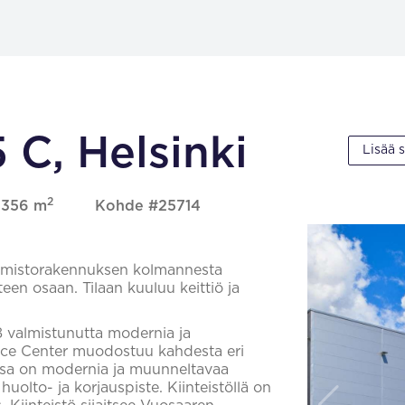
 C, Helsinki
Lisää 
2
, 356 m
Kohde #25714
oimistorakennuksen kolmannesta
een osaan. Tilaan kuuluu keittiö ja
 valmistunutta modernia ja
vice Center muodostuu kahdesta eri
ssa on modernia ja muunneltavaa
huolto- ja korjauspiste. Kiinteistöllä on