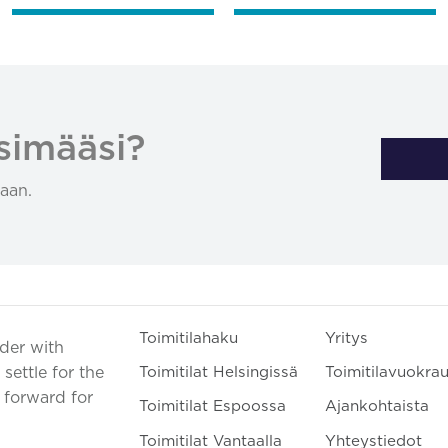
simääsi?
aan.
Toimitilahaku
Yritys
ader with
settle for the
Toimitilat Helsingissä
Toimitilavuokra
t forward for
Toimitilat Espoossa
Ajankohtaista
Toimitilat Vantaalla
Yhteystiedot