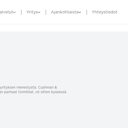
alvelut
Yritys
Ajankohtaista
Yhteystiedot
sa yrityksen menestystä. Cushman &
än parhaat toimitilat, oli sitten kyseessä