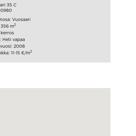
ari 35 C
 00980
nosa: Vuosaari
2
: 356 m
 kerros
 Heti vapaa
vuosi: 2008
2
kka: 11-15 €/m