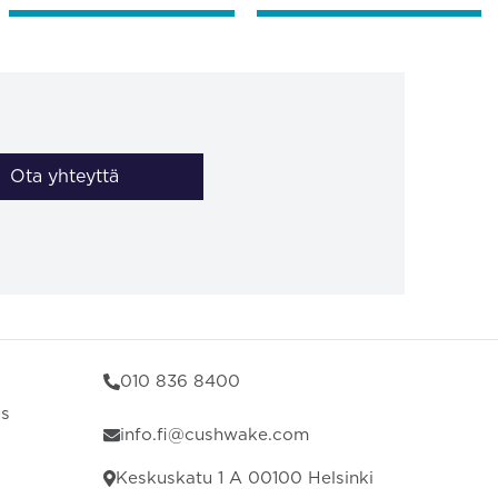
Ota yhteyttä
010 836 8400
us
info.fi@cushwake.com
Keskuskatu 1 A 00100 Helsinki