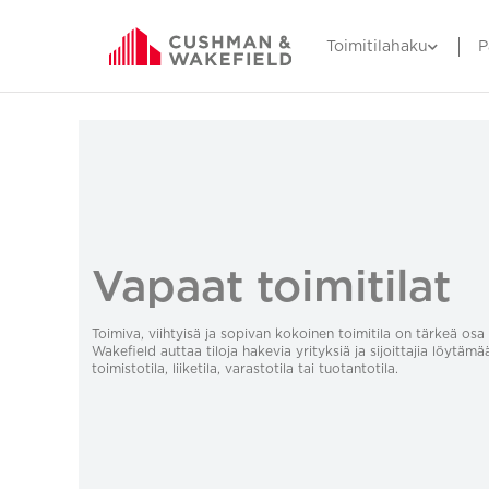
Toimitilahaku
P
Vapaat toimitilat
Toimiva, viihtyisä ja sopivan kokoinen toimitila on tärkeä o
Wakefield auttaa tiloja hakevia yrityksiä ja sijoittajia löytämä
toimistotila, liiketila, varastotila tai tuotantotila.