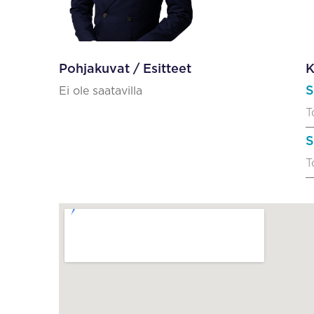
Pohjakuvat / Esitteet
K
S
Ei ole saatavilla
T
S
T