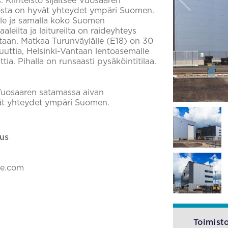
. Kiinteistö sijaitsee Vuosaaren
osta on hyvät yhteydet ympäri Suomen.
:lle ja samalla koko Suomen
leilta ja laitureilta on raideyhteys
taan. Matkaa Turunväylälle (E18) on 30
uuttia, Helsinki-Vantaan lentoasemalle
ia. Pihalla on runsaasti pysäköintitilaa.
 Vuosaaren satamassa aivan
ät yhteydet ympäri Suomen.
us
ke.com
Toimisto