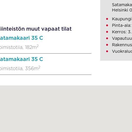
Satamaka
Helsinki
Kaupungi
Pinta-ala
iinteistön muut vapaat tilat
Kerros: 3.
atamakaari 35 C
Vapautuu:
Rakennus
2
oimistotila, 182m
Vuokraluo
atamakaari 35 C
2
oimistotila, 356m