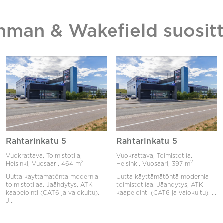
hman & Wakefield suositt
Rahtarinkatu 5
Rahtarinkatu 5
Vuokrattava, Toimistotila,
Vuokrattava, Toimistotila,
2
2
Helsinki, Vuosaari,
464 m
Helsinki, Vuosaari,
397 m
Uutta käyttämätöntä modernia
Uutta käyttämätöntä modernia
toimistotilaa. Jäähdytys, ATK-
toimistotilaa. Jäähdytys, ATK-
kaapelointi (CAT6 ja valokuitu).
kaapelointi (CAT6 ja valokuitu). ...
J...