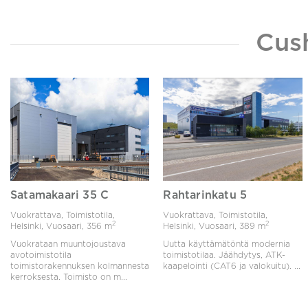
Cus
Satamakaari 35 C
Rahtarinkatu 5
Vuokrattava, Toimistotila,
Vuokrattava, Toimistotila,
2
2
Helsinki, Vuosaari,
356 m
Helsinki, Vuosaari,
389 m
Vuokrataan muuntojoustava
Uutta käyttämätöntä modernia
avotoimistotila
toimistotilaa. Jäähdytys, ATK-
toimistorakennuksen kolmannesta
kaapelointi (CAT6 ja valokuitu). ...
kerroksesta. Toimisto on m...