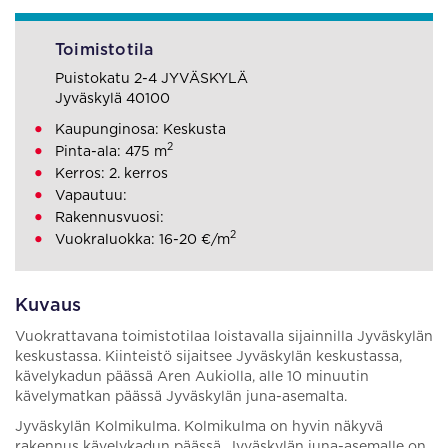
Toimistotila
Puistokatu 2-4 JYVÄSKYLÄ
Jyväskylä 40100
Kaupunginosa: Keskusta
2
Pinta-ala: 475 m
Kerros: 2. kerros
Vapautuu:
Rakennusvuosi:
2
Vuokraluokka: 16-20 €/m
Kuvaus
Vuokrattavana toimistotilaa loistavalla sijainnilla Jyväskylän
keskustassa. Kiinteistö sijaitsee Jyväskylän keskustassa,
kävelykadun päässä Aren Aukiolla, alle 10 minuutin
kävelymatkan päässä Jyväskylän juna-asemalta.
Jyväskylän Kolmikulma. Kolmikulma on hyvin näkyvä
rakennus kävelykadun päässä. Jyväskylän juna-asemalle on