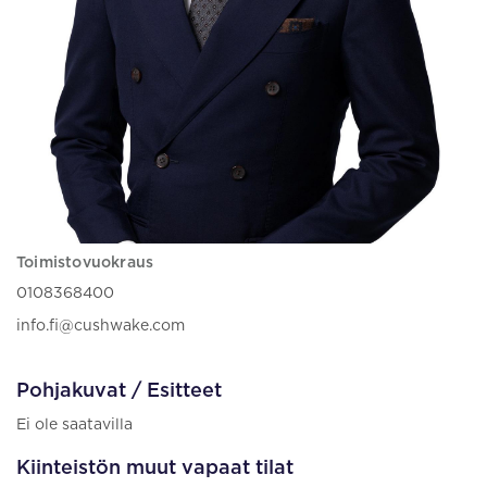
Toimistovuokraus
0108368400
info.fi@cushwake.com
Pohjakuvat / Esitteet
Ei ole saatavilla
Kiinteistön muut vapaat tilat