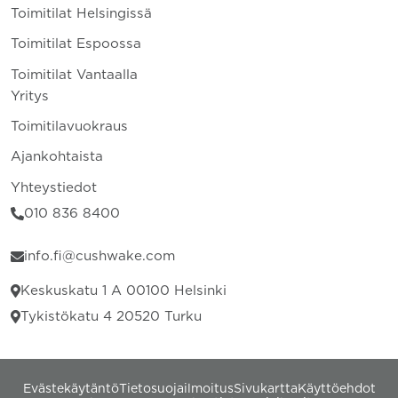
Toimitilat Helsingissä
Toimitilat Espoossa
Toimitilat Vantaalla
Yritys
Toimitilavuokraus
Ajankohtaista
Yhteystiedot
010 836 8400
info.fi@cushwake.com
Keskuskatu 1 A 00100 Helsinki
Tykistökatu 4 20520 Turku
Evästekäytäntö
Tietosuojailmoitus
Sivukartta
Käyttöehdot