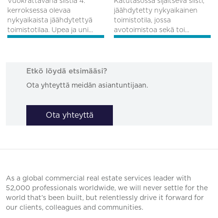
Vuokrattavana siistiä 4.
Katutasossa sijaitseva siisti,
kerroksessa olevaa
jäähdytetty nykyaikainen
nykyaikaista jäähdytettyä
toimistotila, jossa
toimistotilaa. Upea ja uni...
avotoimistoa sekä toi...
Etkö löydä etsimääsi?
Ota yhteyttä meidän asiantuntijaan.
Ota yhteyttä
As a global commercial real estate services leader with
52,000 professionals worldwide, we will never settle for the
world that’s been built, but relentlessly drive it forward for
our clients, colleagues and communities.