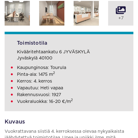
+7
Toimistotila
Kivääritehtaankatu 6 JYVÄSKYLÄ
Jyväskylä 40100
Kaupunginosa: Tourula
2
Pinta-ala: 1475 m
Kerros: 4. kerros
Vapautuu: Heti vapaa
Rakennusvuosi: 1927
2
Vuokraluokka: 16-20 €/m
Kuvaus
Vuokrattavana siistiä 4. kerroksessa olevaa nykyaikaista
jäähdytettyä toimistotilaa. Upea ja uniikki ilme, mitä