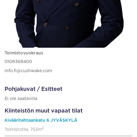
Toimistovuokraus
0108368400
info.fi@cushwake.com
Pohjakuvat / Esitteet
Ei ole saatavilla
Kiinteistön muut vapaat tilat
Kivääritehtaankatu 6 JYVÄSKYLÄ
2
Toimistotila, 753m