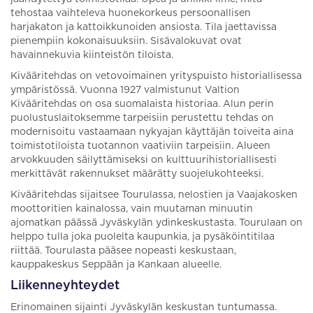
tehostaa vaihteleva huonekorkeus persoonallisen
harjakaton ja kattoikkunoiden ansiosta. Tila jaettavissa
pienempiin kokonaisuuksiin. Sisävalokuvat ovat
havainnekuvia kiinteistön tiloista.
Kivääritehdas on vetovoimainen yrityspuisto historiallisessa
ympäristössä. Vuonna 1927 valmistunut Valtion
Kivääritehdas on osa suomalaista historiaa. Alun perin
puolustuslaitoksemme tarpeisiin perustettu tehdas on
modernisoitu vastaamaan nykyajan käyttäjän toiveita aina
toimistotiloista tuotannon vaativiin tarpeisiin. Alueen
arvokkuuden säilyttämiseksi on kulttuurihistoriallisesti
merkittävät rakennukset määrätty suojelukohteeksi.
Kivääritehdas sijaitsee Tourulassa, nelostien ja Vaajakosken
moottoritien kainalossa, vain muutaman minuutin
ajomatkan päässä Jyväskylän ydinkeskustasta. Tourulaan on
helppo tulla joka puolelta kaupunkia, ja pysäköintitilaa
riittää. Tourulasta pääsee nopeasti keskustaan,
kauppakeskus Seppään ja Kankaan alueelle.
Liikenneyhteydet
Erinomainen sijainti Jyväskylän keskustan tuntumassa.