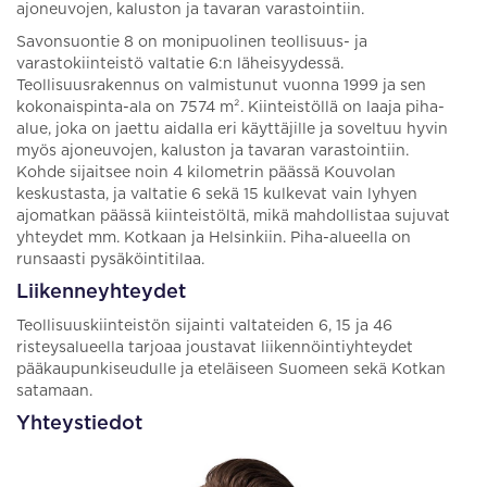
ajoneuvojen, kaluston ja tavaran varastointiin.
Savonsuontie 8 on monipuolinen teollisuus- ja
varastokiinteistö valtatie 6:n läheisyydessä.
Teollisuusrakennus on valmistunut vuonna 1999 ja sen
kokonaispinta-ala on 7574 m². Kiinteistöllä on laaja piha-
alue, joka on jaettu aidalla eri käyttäjille ja soveltuu hyvin
myös ajoneuvojen, kaluston ja tavaran varastointiin.
Kohde sijaitsee noin 4 kilometrin päässä Kouvolan
keskustasta, ja valtatie 6 sekä 15 kulkevat vain lyhyen
ajomatkan päässä kiinteistöltä, mikä mahdollistaa sujuvat
yhteydet mm. Kotkaan ja Helsinkiin. Piha-alueella on
runsaasti pysäköintitilaa.
Liikenneyhteydet
Teollisuuskiinteistön sijainti valtateiden 6, 15 ja 46
risteysalueella tarjoaa joustavat liikennöintiyhteydet
pääkaupunkiseudulle ja eteläiseen Suomeen sekä Kotkan
satamaan.
Yhteystiedot