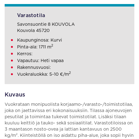
Varastotila
Savonsuontie 8 KOUVOLA
Kouvola 45720
Kaupunginosa: Kurvi
2
Pinta-ala: 1711 m
Kerros:
Vapautuu: Heti vapaa
Rakennusvuosi:
2
Vuokraluokka: 5-10 €/m
Kuvaus
Vuokrataan monipuolista korjaamo-/varasto-/toimistotilaa,
joka on jaettavissa eri kokonaisuuksiin. Tilassa ajoneuvojen
pesutilat ja toimintaa tukevat toimistotilat. Lisäksi tilaan
kuuluu keittiö ja tauko- sekä sosiaalitilat. Varastotiloissa on
3 maantason nosto-ovea ja lattian kantavuus on 2500
kg/m². Kiinteistöllä on iso aidattu piha-alue, joka sopii hyvin