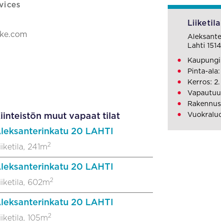
vices
Liiketila
ake.com
Aleksante
Lahti 151
Kaupungi
Pinta-ala:
Kerros: 2.
Vapautuu
Rakennusv
Vuokralu
iinteistön muut vapaat tilat
leksanterinkatu 20 LAHTI
2
iiketila, 241m
leksanterinkatu 20 LAHTI
2
iiketila, 602m
leksanterinkatu 20 LAHTI
2
iiketila, 105m