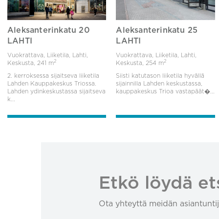
Aleksanterinkatu 20
Aleksanterinkatu 25
LAHTI
LAHTI
Vuokrattava, Liiketila, Lahti,
Vuokrattava, Liiketila, Lahti,
2
2
Keskusta,
241 m
Keskusta,
254 m
2. kerroksessa sijaitseva liiketila
Siisti katutason liiketila hyvällä
Lahden Kauppakeskus Triossa.
sijainnilla Lahden keskustassa,
Lahden ydinkeskustassa sijaitseva
kauppakeskus Trioa vastapäät�...
k...
Etkö löydä et
Ota yhteyttä meidän asiantuntij