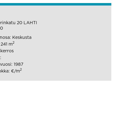
rinkatu 20 LAHTI
40
nosa: Keskusta
2
 241 m
 kerros
:
uosi: 1987
2
okka: €/m