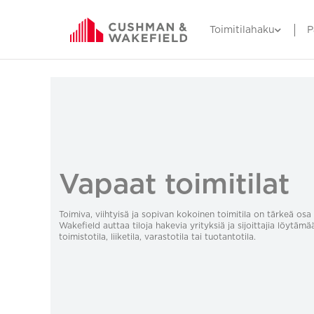
Toimitilahaku
P
Vapaat toimitilat
Toimiva, viihtyisä ja sopivan kokoinen toimitila on tärkeä o
Wakefield auttaa tiloja hakevia yrityksiä ja sijoittajia löytämä
toimistotila, liiketila, varastotila tai tuotantotila.