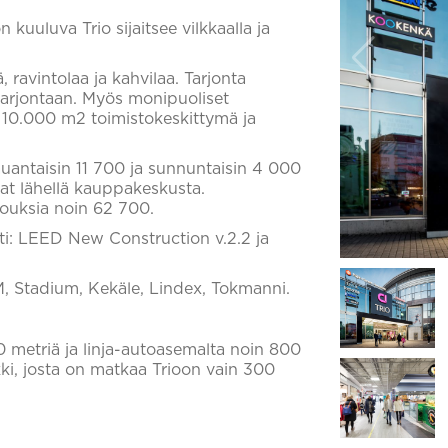
uluva Trio sijaitsee vilkkaalla ja
ä, ravintolaa ja kahvilaa. Tarjonta
tarjontaan. Myös monipuoliset
. 10.000 m2 toimistokeskittymä ja
uantaisin 11 700 ja sunnuntaisin 4 000
evat lähellä kauppakeskusta.
louksia noin 62 700.
tti: LEED New Construction v.2.2 ja
, Stadium, Kekäle, Lindex, Tokmanni.
 metriä ja linja-autoasemalta noin 800
ki, josta on matkaa Trioon vain 300