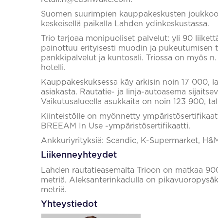
Suomen suurimpien kauppakeskusten joukkoon ku
keskeisellä paikalla Lahden ydinkeskustassa.
Trio tarjoaa monipuoliset palvelut: yli 90 liikett
painottuu erityisesti muodin ja pukeutumisen 
pankkipalvelut ja kuntosali. Triossa on myös n
hotelli.
Kauppakeskuksessa käy arkisin noin 17 000, la
asiakasta. Rautatie- ja linja-autoasema sijaits
Vaikutusalueella asukkaita on noin 123 900, ta
Kiinteistölle on myönnetty ympäristösertifikaa
BREEAM In Use -ympäristösertifikaatti.
Ankkuriyrityksiä: Scandic, K-Supermarket, H&M
Liikenneyhteydet
Lahden rautatieasemalta Trioon on matkaa 900
metriä. Aleksanterinkadulla on pikavuoropysäk
metriä.
Yhteystiedot