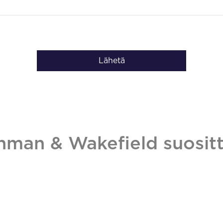
Lähetä
hman & Wakefield suositt