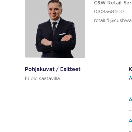
C&W Retail Ser
0108368400
retail.fi@cushw
Pohjakuvat / Esitteet
K
A
Ei ole saatavilla
L
A
L
A
L