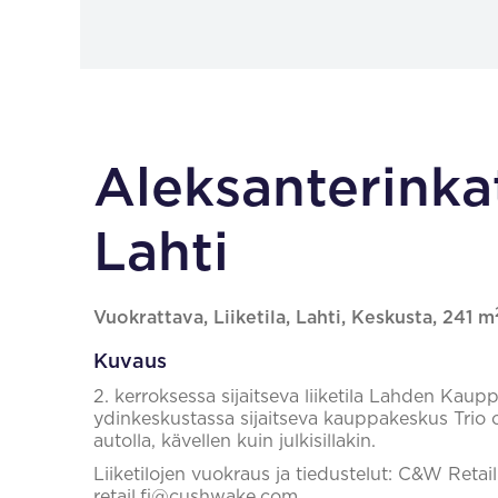
Aleksanterinka
Lahti
Vuokrattava, Liiketila, Lahti, Keskusta, 241 m
Kuvaus
2. kerroksessa sijaitseva liiketila Lahden Kau
ydinkeskustassa sijaitseva kauppakeskus Trio o
autolla, kävellen kuin julkisillakin.
Liiketilojen vuokraus ja tiedustelut: C&W Reta
retail.fi@cushwake.com.