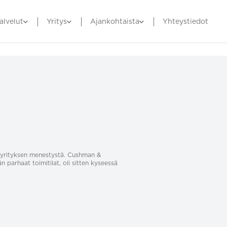
alvelut
Yritys
Ajankohtaista
Yhteystiedot
sa yrityksen menestystä. Cushman &
än parhaat toimitilat, oli sitten kyseessä