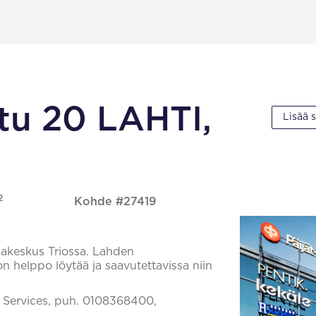
tu 20 LAHTI,
Lisää 
2
Kohde #27419
ppakeskus Triossa. Lahden
n helppo löytää ja saavutettavissa niin
il Services, puh. 0108368400,