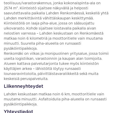
teollisuus/varastorakennus, jonka kokonaispinta-ala on
2574 m². Kiinteistö sijaitsee näkyvällä ja helposti
saavutettavalla paikalla Lahden Renkomäessä, keskellä yhtä
Lahden merkittävintä vähittäiskaupan keskittymää.
Kiinteistöllä on laaja piha-alue, jossa on sääsuojattu
ulkovarasto. Kohde sijaitsee loistavalla paikalla aivan
nelostien varressa – Lahden keskustaan on Renkomäestä
matkaa noin 6 kilometriä ja moottoritielle vain muutama
minuutti. Suurella piha-alueella on runsaasti
pysäköintipaikkoja.
Renkomäki on vilkas ja monipuolinen yritysalue, jossa toimii
useita logistiikan, varastoinnin ja kaupan alan toimijoita.
Alueen kattava palvelutarjonta tukee myös kiinteistön
käyttäjien arkea – lähistöltä löytyy runsaasti
lounasravintoloita, päivittäistavaraliikkeitä sekä muita
keskeisiä peruspalveluita.
Liikenneyhteydet
Lahden keskustaan matkaa noin 6 km, moottoritielle vain
muutama minuutti. Asfaltoidulla piha-alueella on runsaasti
pysäköintipaikkoja.
Yhteystiedot