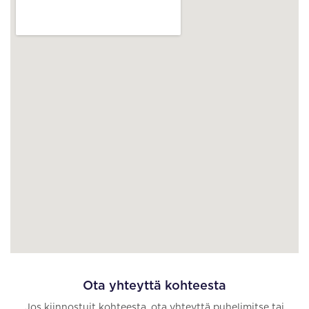
Ota yhteyttä kohteesta
Jos kiinnostuit kohteesta, ota yhteyttä puhelimitse tai