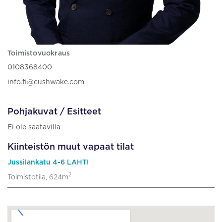
Toimistovuokraus
0108368400
info.fi@cushwake.com
Pohjakuvat / Esitteet
Ei ole saatavilla
Kiinteistön muut vapaat tilat
Jussilankatu 4-6 LAHTI
2
Toimistotila, 624m