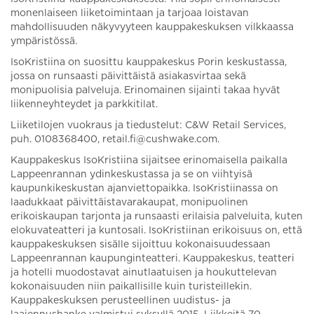
monenlaiseen liiketoimintaan ja tarjoaa loistavan
mahdollisuuden näkyvyyteen kauppakeskuksen vilkkaassa
ympäristössä.
IsoKristiina on suosittu kauppakeskus Porin keskustassa,
jossa on runsaasti päivittäistä asiakasvirtaa sekä
monipuolisia palveluja. Erinomainen sijainti takaa hyvät
liikenneyhteydet ja parkkitilat.
Liiketilojen vuokraus ja tiedustelut: C&W Retail Services,
puh. 0108368400, retail.fi@cushwake.com.
Kauppakeskus IsoKristiina sijaitsee erinomaisella paikalla
Lappeenrannan ydinkeskustassa ja se on viihtyisä
kaupunkikeskustan ajanviettopaikka. IsoKristiinassa on
laadukkaat päivittäistavarakaupat, monipuolinen
erikoiskaupan tarjonta ja runsaasti erilaisia palveluita, kuten
elokuvateatteri ja kuntosali. IsoKristiinan erikoisuus on, että
kauppakeskuksen sisälle sijoittuu kokonaisuudessaan
Lappeenrannan kaupunginteatteri. Kauppakeskus, teatteri
ja hotelli muodostavat ainutlaatuisen ja houkuttelevan
kokonaisuuden niin paikallisille kuin turisteillekin.
Kauppakeskuksen perusteellinen uudistus- ja