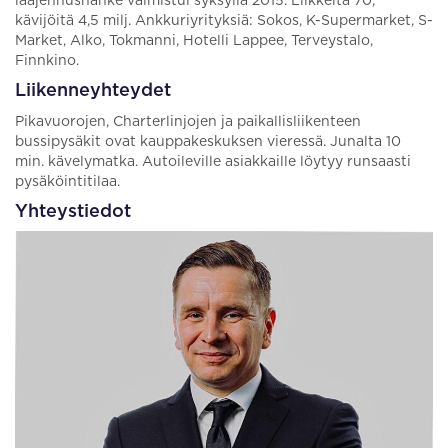
laajennushanke valmistui syksyllä 2015. Liikkeitä 70,
kävijöitä 4,5 milj. Ankkuriyrityksiä: Sokos, K-Supermarket, S-
Market, Alko, Tokmanni, Hotelli Lappee, Terveystalo,
Finnkino.
Liikenneyhteydet
Pikavuorojen, Charterlinjojen ja paikallisliikenteen
bussipysäkit ovat kauppakeskuksen vieressä. Junalta 10
min. kävelymatka. Autoileville asiakkaille löytyy runsaasti
pysäköintitilaa.
Yhteystiedot