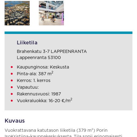
Liiketila
Brahenkatu 3-7 LAPPEENRANTA
Lappeenranta 53100
Kaupunginosa: Keskusta
2
Pinta-ala: 387 m
Kerros: 1. kerros
Vapautuu:
Rakennusvuosi: 1987
2
Vuokraluokka: 16-20 €/m
Kuvaus
Vuokrattavana katutason liiketila (379 m²) Porin
IsoKristiina-kauppakeskuksesta. Tila sopii erinomaisesti