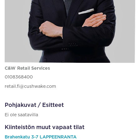
C&W Retail Services
0108368400
retail.fi@cushwake.com
Pohjakuvat / Esitteet
Ei ole saatavilla
Kiinteistön muut vapaat tilat
Brahenkatu 3-7 LAPPEENRANTA