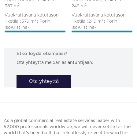
Lappeenranta, Keskusta,
Lappeenranta, Keskusta,
2
2
387 m
249 m
Vuokrattavana katutason
Vuokrattavana katutason
liiketila (379 m²) Porin
liiketila (249 m²) Porin
IsoKristiina-
IsoKristiina-
kauppakeskuksesta. Tila sopii
kauppakeskuksesta. Tila sopii
erinoma...
erinoma...
Etkö löydä etsimääsi?
Ota yhteyttä meidän asiantuntijaan.
Ota yhteyttä
As a global commercial real estate services leader with
52,000 professionals worldwide, we will never settle for the
world that’s been built, but relentlessly drive it forward for